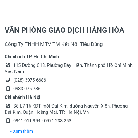
Tiêu đề của nhận xét
*
VĂN PHÒNG GIAO DỊCH HÀNG HÓA
Viết nhận xét của bạn vào bên dưới
*
Công Ty TNHH MTV TM Kết Nối Tiêu Dùng
Chi nhánh TP. Hồ Chí Minh
115 Đường C18, Phường Bảy Hiền, Thành phố Hồ Chí Minh,
Việt Nam
(028) 3975 6686
0933 075 786
Chi nhánh Hà Nội
Gửi nhận xét
Số L7-16 KĐT mới Đại Kim, đường Nguyễn Xiển, Phường
Đại Kim, Quận Hoàng Mai, TP. Hà Nội, VN
0941 011 994 - 0971 233 253
» Xem thêm