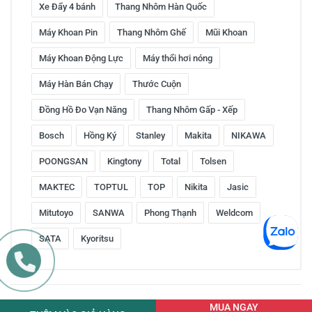
Xe Đẩy 4 bánh
Thang Nhôm Hàn Quốc
Máy Khoan Pin
Thang Nhôm Ghế
Mũi Khoan
Máy Khoan Động Lực
Máy thổi hơi nóng
Máy Hàn Bán Chạy
Thước Cuộn
Đồng Hồ Đo Vạn Năng
Thang Nhôm Gấp - Xếp
Bosch
Hồng Ký
Stanley
Makita
NIKAWA
POONGSAN
Kingtony
Total
Tolsen
MAKTEC
TOPTUL
TOP
Nikita
Jasic
Mitutoyo
SANWA
Phong Thạnh
Weldcom
SATA
Kyoritsu
Copyright © 2016 by ketnoitieudung.vn. All rights reserved
MUA NGAY