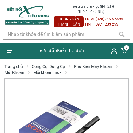
Thời gian làm việc 8H - 21H
Thứ 2 - Chủ Nhật
HCM:
(028) 3975 6686
HƯỚNG DẪN
HN:
0971 233 253
THANH TOÁN
0
Ưu đãi
Kiểm tra đơn
Trang chủ
Công Cụ, Dụng Cụ
Phụ Kiện Máy Khoan
Mũi Khoan
Mũi khoan Inox