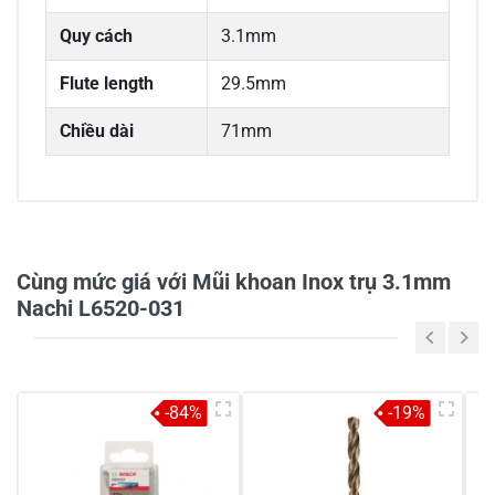
Quy cách
3.1mm
Flute length
29.5mm
Chiều dài
71mm
0/5
Cùng mức giá với Mũi khoan Inox trụ 3.1mm
Nachi L6520-031
5
-
4
-
-84%
-19%
3
-
2
-
1
-