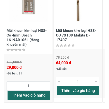
Chia sẻ nhận xét về sản phẩm
Viết nhận xét của bạn
Mũi khoan kim loại HSS-
Mũi khoan kim loại HSS-
Mu
Co 4mm Bosch
CO 7X109 Makita D-
N
1619A0106L (Hàng
17407
khuyến mãi)
78,250 đ
6
180,000 đ
64,000 đ
Viết nhận xét về sản phẩm
29,000 đ
Đã bán: 1
Đã bán: 81
Đánh giá sao
Thêm vào giỏ hàng
Thêm vào giỏ hàng
Họ và tên
*