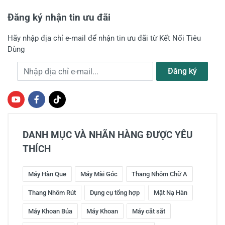
Đăng ký nhận tin ưu đãi
Hãy nhập địa chỉ e-mail để nhận tin ưu đãi từ Kết Nối Tiêu
Dùng
Địa chỉ e-mail
Đăng ký
DANH MỤC VÀ NHÃN HÀNG ĐƯỢC YÊU
THÍCH
Máy Hàn Que
Máy Mài Góc
Thang Nhôm Chữ A
Thang Nhôm Rút
Dụng cụ tổng hợp
Mặt Nạ Hàn
Máy Khoan Búa
Máy Khoan
Máy cắt sắt