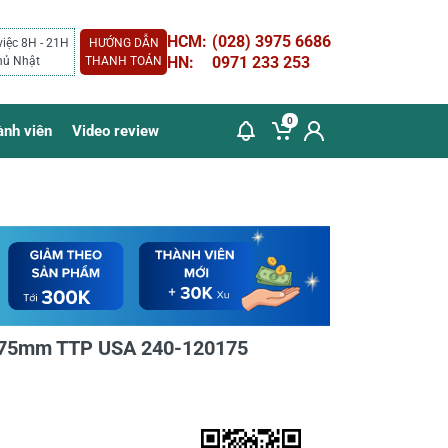
HCM:
(028) 3975 6686
việc 8H - 21H
HƯỚNG DẪN
HN:
0971 233 253
hủ Nhật
THANH TOÁN
0
ành viên
Video review
1.75mm TTP USA 240-120175