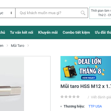
Thời gian làm 
Thứ 2 - C
chủ
Tư vấn kết nối
Khuyến mãi
Combo tiết kiệm
Ưu đãi th
Ren
Mũi Taro
Mũi taro HSS M12 x 
/
Viết đánh giá
Thương hiệu:
TTP USA