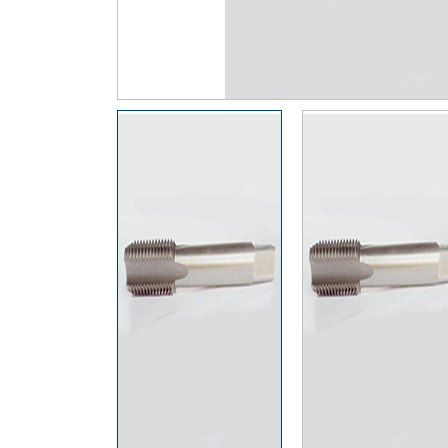
Thiết Bị Đo Điện
Thước Đo Laser
Đồ Bảo Hộ Lao Động