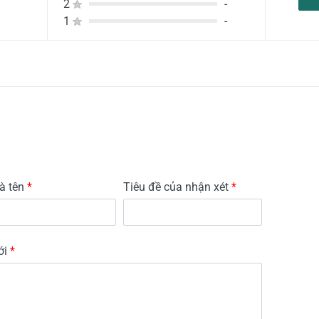
2
-
1
-
à tên
*
Tiêu đề của nhận xét
*
ới
*