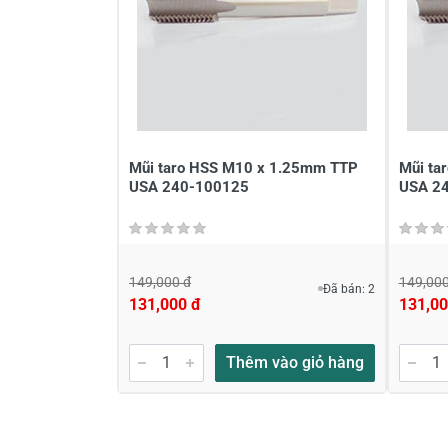
Mũi taro HSS M10 x 1.25mm TTP
Mũi ta
USA 240-100125
USA 2
149,000 đ
149,000
Đã bán: 2
131,000 đ
131,00
Thêm vào giỏ hàng