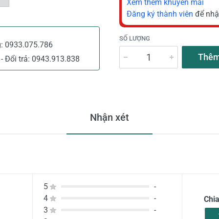
Xem thêm khuyến mãi
Đăng ký thành viên
để nhậ
SỐ LƯỢNG
g:
0933.075.786
Thêm
- Đổi trả:
0943.913.838
Nhận xét
5
-
4
-
Chi
3
-