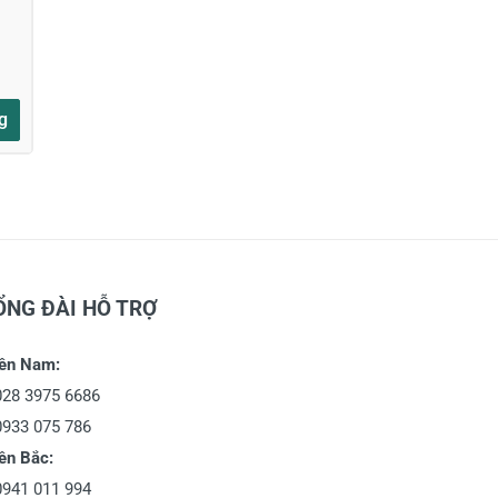
g
ỔNG ĐÀI HỖ TRỢ
ền Nam:
028 3975 6686
0933 075 786
ền Bắc:
0941 011 994