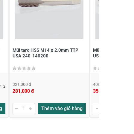
P
Mũi taro HSS M14 x 2.0mm TTP
Mũi taro HSS M16 
USA 240-140200
USA 240-160200
321,000 đ
409,000 đ
n: 2
281,000 đ
358,000 đ
g
Thêm vào giỏ hàng
Thêm