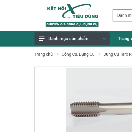
Trang 
Danh mục sản phẩm
Giao Hàng Miễn Phí
Trang chủ
Công Cụ, Dụng Cụ
Dụng Cụ Taro 
Công Cụ, Dụng Cụ
Thiết Bị Dùng Pin
Dụng Cụ Điện
Thiết Bị Nâng Đỡ
Thang nhôm
Phụ Tùng, Linh Kiện
Máy Hàn & Phụ Kiện