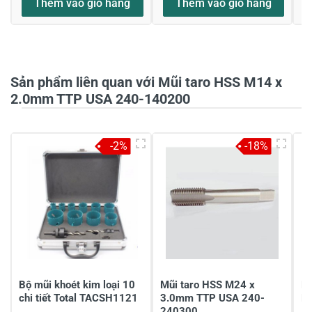
Thêm vào giỏ hàng
Thêm vào giỏ hàng
Sản phẩm liên quan với Mũi taro HSS M14 x
2.0mm TTP USA 240-140200
-2%
-18%
Bộ mũi khoét kim loại 10
Mũi taro HSS M24 x
Mu
chi tiết Total TACSH1121
3.0mm TTP USA 240-
M
240300