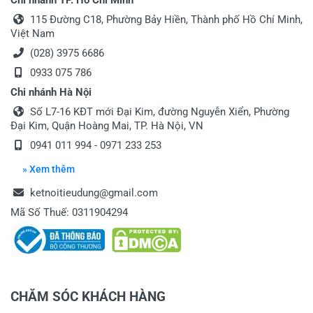
Chi nhánh TP. Hồ Chí Minh
115 Đường C18, Phường Bảy Hiền, Thành phố Hồ Chí Minh,
Việt Nam
(028) 3975 6686
0933 075 786
Chi nhánh Hà Nội
Số L7-16 KĐT mới Đại Kim, đường Nguyễn Xiển, Phường
Đại Kim, Quận Hoàng Mai, TP. Hà Nội, VN
0941 011 994 - 0971 233 253
» Xem thêm
ketnoitieudung@gmail.com
Mã Số Thuế: 0311904294
CHĂM SÓC KHÁCH HÀNG