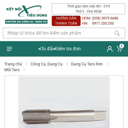
Thời gian làm việc 8H - 21H
Thứ 2 - Chủ Nhật
HCM:
(028) 3975 6686
HƯỚNG DẪN
HN:
0971 233 253
THANH TOÁN
0
Ưu đãi
Kiểm tra đơn
Trang chủ
Công Cụ, Dụng Cụ
Dụng Cụ Taro Ren
Mũi Taro