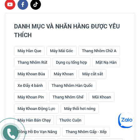
DANH MỤC VÀ NHÃN HÀNG ĐƯỢC YÊU
THÍCH
Máy Hàn Que
Máy Mài Góc
Thang Nhôm Chữ A
Thang Nhôm Rút
Dụng cụ tổng hợp
Mặt Nạ Hàn
Máy Khoan Búa
Máy Khoan
Máy cắt sắt
Xe Đẩy 4 bánh
Thang Nhôm Hàn Quốc
Máy Khoan Pin
Thang Nhôm Ghế
Mũi Khoan
Máy Khoan Động Lực
Máy thổi hơi nóng
Máy Hàn Bán Chạy
Thước Cuộn
Đồng Hồ Đo Vạn Năng
Thang Nhôm Gấp - Xếp