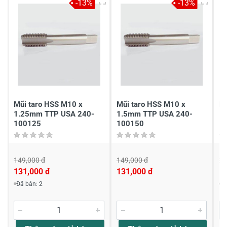
-13%
-13%
Mũi taro HSS M10 x
Mũi taro HSS M10 x
Mũ
1.25mm TTP USA 240-
1.5mm TTP USA 240-
1
100125
100150
1
149,000 đ
149,000 đ
22
131,000 đ
131,000 đ
1
Đã bán: 2
Đ