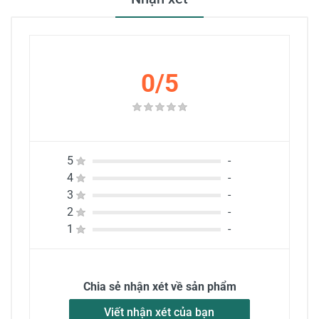
0/5
5
-
4
-
3
-
2
-
1
-
Chia sẻ nhận xét về sản phẩm
Viết nhận xét của bạn