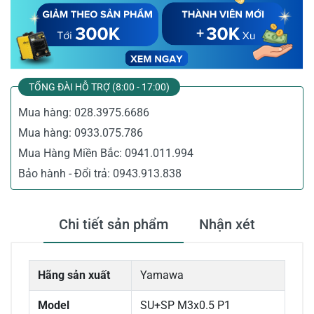
TỔNG ĐÀI HỖ TRỢ (8:00 - 17:00)
Mua hàng:
028.3975.6686
Mua hàng:
0933.075.786
Mua Hàng Miền Bắc:
0941.011.994
Bảo hành - Đổi trả:
0943.913.838
Chi tiết sản phẩm
Nhận xét
Hãng sản xuất
Yamawa
Model
SU+SP M3x0.5 P1