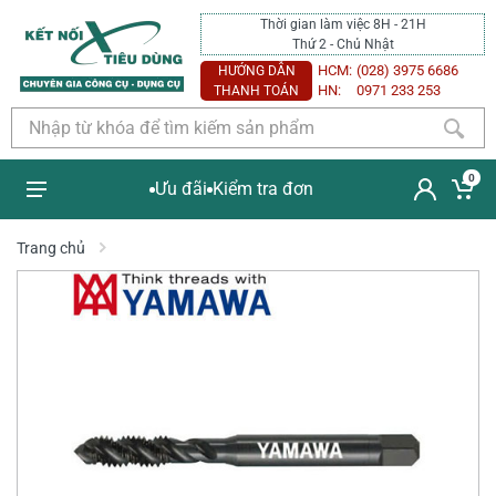
Thời gian làm việc 8H - 21H
Thứ 2 - Chủ Nhật
HCM:
(028) 3975 6686
HƯỚNG DẪN
HN:
0971 233 253
THANH TOÁN
0
Ưu đãi
Kiểm tra đơn
Trang chủ