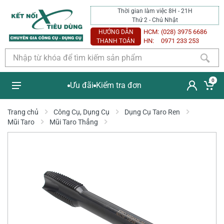
Thời gian làm việc 8H - 21H
Thứ 2 - Chủ Nhật
HCM:
(028) 3975 6686
HƯỚNG DẪN
HN:
0971 233 253
THANH TOÁN
0
Ưu đãi
Kiểm tra đơn
Trang chủ
Công Cụ, Dụng Cụ
Dụng Cụ Taro Ren
Mũi Taro
Mũi Taro Thẳng