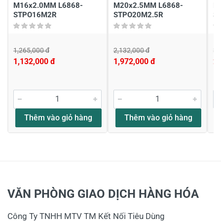
M16x2.0MM L6868-
M20x2.5MM L6868-
M
STPO16M2R
STPO20M2.5R
S
1,265,000 đ
2,132,000 đ
2,
1,132,000 đ
1,972,000 đ
2,
Thêm vào giỏ hàng
Thêm vào giỏ hàng
VĂN PHÒNG GIAO DỊCH HÀNG HÓA
Công Ty TNHH MTV TM Kết Nối Tiêu Dùng