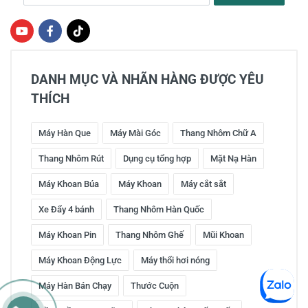
DANH MỤC VÀ NHÃN HÀNG ĐƯỢC YÊU
THÍCH
Máy Hàn Que
Máy Mài Góc
Thang Nhôm Chữ A
Thang Nhôm Rút
Dụng cụ tổng hợp
Mặt Nạ Hàn
Máy Khoan Búa
Máy Khoan
Máy cắt sắt
Xe Đẩy 4 bánh
Thang Nhôm Hàn Quốc
Máy Khoan Pin
Thang Nhôm Ghế
Mũi Khoan
Máy Khoan Động Lực
Máy thổi hơi nóng
Máy Hàn Bán Chạy
Thước Cuộn