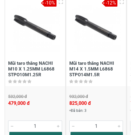
-10%
-12%
3
-
2
-
1
-
Chia sẻ nhận xét về sản phẩm
Viết nhận xét của bạn
Mũi taro thắng NACHI
Mũi taro thắng NACHI
Mũ
M10 X 1.25MM L6868
M14 X 1.5MM L6868
M
STPO10M1.25R
STPO14M1.5R
S
532,000 đ
932,000 đ
86
479,000 đ
825,000 đ
7
Viết nhận xét về sản phẩm
Đã bán: 3
Đ
Đánh giá sao