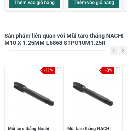
Thêm vào giỏ hàng
Thêm vào giỏ hàng
Họ và tên
*
Sản phẩm liên quan với Mũi taro thắng NACHI
Tiêu đề của nhận xét
*
M10 X 1.25MM L6868 STPO10M1.25R
Viết nhận xét của bạn vào bên dưới
*
-11%
-8%
Gửi nhận xét
Mũi taro thẳng Nachi
Mũi taro thẳng NACHI
Mũ