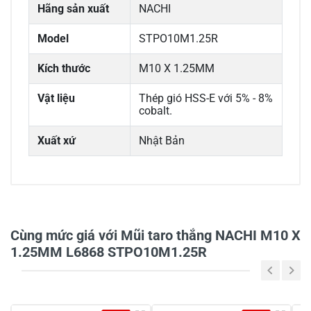
Hãng sản xuất
NACHI
Model
STPO10M1.25R
Kích thước
M10 X 1.25MM
Vật liệu
Thép gió HSS-E với 5% - 8%
cobalt.
Xuất xứ
Nhật Bản
0/5
Cùng mức giá với Mũi taro thắng NACHI M10 X
1.25MM L6868 STPO10M1.25R
5
-
4
-