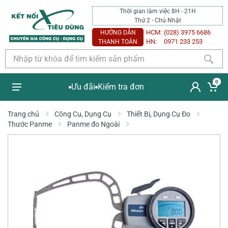
Thời gian làm việc 8H - 21H
Thứ 2 - Chủ Nhật
HCM:
(028) 3975 6686
HƯỚNG DẪN
HN:
0971 233 253
THANH TOÁN
0
Ưu đãi
Kiểm tra đơn
Trang chủ
Công Cụ, Dụng Cụ
Thiết Bị, Dụng Cụ Đo
Thước Panme
Panme đo Ngoài