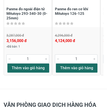
Gửi nhận xét
Panme đo ngoài điện tử
Panme đo ren cơ khí
Pa
Mitutoyo 293-340-30 (0-
Mitutoyo 126-125
M
25mm)
3,287,000 đ
4,296,000 đ
3,
3,156,000 đ
4,124,000 đ
3,
Đã bán: 1
Thêm vào giỏ hàng
Thêm vào giỏ hàng
VĂN PHÒNG GIAO DỊCH HÀNG HÓA