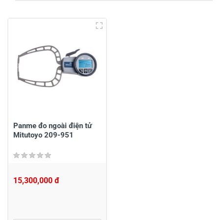
5
-
4
-
3
-
2
-
1
-
Chia sẻ nhận xét về sản phẩm
Viết nhận xét của bạn
Panme đo ngoài điện tử
Mitutoyo 209-951
15,300,000 đ
Viết nhận xét về sản phẩm