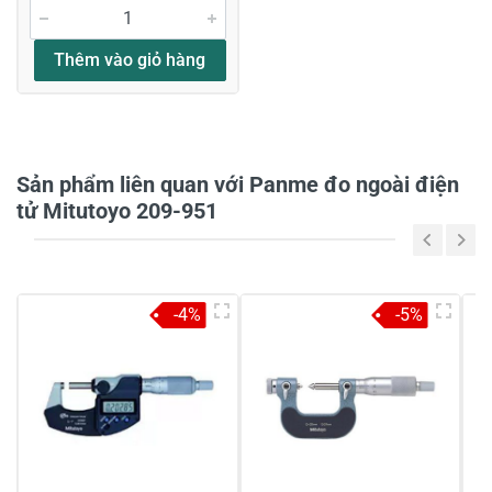
Đánh giá sao
Thêm vào giỏ hàng
Họ và tên
*
Sản phẩm liên quan với Panme đo ngoài điện
tử Mitutoyo 209-951
Tiêu đề của nhận xét
*
-4%
-5%
Viết nhận xét của bạn vào bên dưới
*