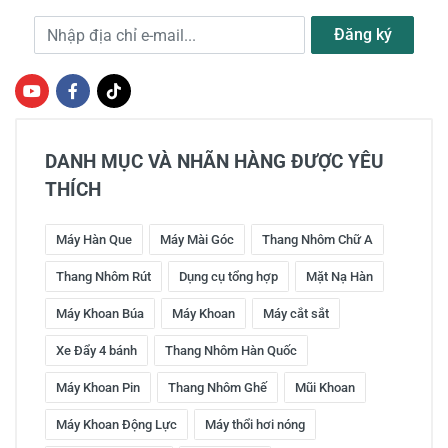
Địa chỉ e-mail
Đăng ký
DANH MỤC VÀ NHÃN HÀNG ĐƯỢC YÊU
THÍCH
Máy Hàn Que
Máy Mài Góc
Thang Nhôm Chữ A
Thang Nhôm Rút
Dụng cụ tổng hợp
Mặt Nạ Hàn
Máy Khoan Búa
Máy Khoan
Máy cắt sắt
Xe Đẩy 4 bánh
Thang Nhôm Hàn Quốc
Máy Khoan Pin
Thang Nhôm Ghế
Mũi Khoan
Máy Khoan Động Lực
Máy thổi hơi nóng