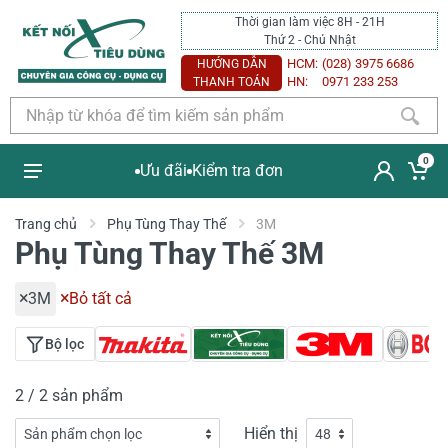
Thời gian làm việc 8H - 21H
Thứ 2 - Chủ Nhật
HCM:
(028) 3975 6686
HƯỚNG DẪN
HN:
0971 233 253
THANH TOÁN
0
Ưu đãi
Kiểm tra đơn
Trang chủ
Phụ Tùng Thay Thế
3M
Phụ Tùng Thay Thế 3M
3M
Bỏ tất cả
Bộ lọc
2 / 2 sản phẩm
Hiển thị