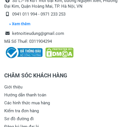
Số L7-16 KĐT mới Đại Kim, đường Nguyễn Xiển, Phường
Đại Kim, Quận Hoàng Mai, TP. Hà Nội, VN
0941 011 994 - 0971 233 253
» Xem thêm
ketnoitieudung@gmail.com
Mã Số Thuế: 0311904294
CHĂM SÓC KHÁCH HÀNG
Giới thiệu
Hướng dẫn thanh toán
Các hình thức mua hàng
Kiểm tra đơn hàng
Sơ đồ đường đi
Đăng ký làm đại lý