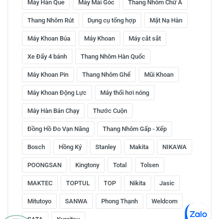
Máy Hàn Que
Máy Mài Góc
Thang Nhôm Chữ A
Thang Nhôm Rút
Dụng cụ tổng hợp
Mặt Nạ Hàn
Máy Khoan Búa
Máy Khoan
Máy cắt sắt
Xe Đẩy 4 bánh
Thang Nhôm Hàn Quốc
Máy Khoan Pin
Thang Nhôm Ghế
Mũi Khoan
Máy Khoan Động Lực
Máy thổi hơi nóng
Máy Hàn Bán Chạy
Thước Cuộn
Đồng Hồ Đo Vạn Năng
Thang Nhôm Gấp - Xếp
Bosch
Hồng Ký
Stanley
Makita
NIKAWA
POONGSAN
Kingtony
Total
Tolsen
MAKTEC
TOPTUL
TOP
Nikita
Jasic
Mitutoyo
SANWA
Phong Thạnh
Weldcom