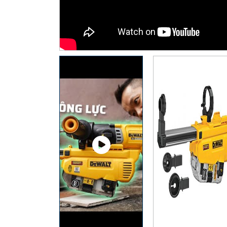
Thiết Bị Đo Điện
Thước Đo Laser
Đồ Bảo Hộ Lao Động