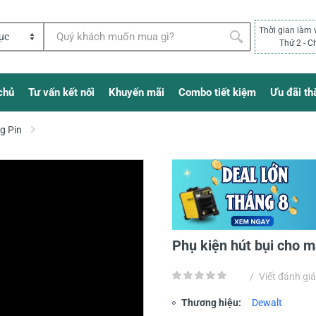
Thời gian làm 
Thứ 2 - C
chủ
Tư vấn kết nối
Khuyến mãi
Combo tiết kiệm
Ưu đãi th
g Pin
Phụ kiện hút bụi cho
/
Viết đánh giá
Thương hiệu:
Dewalt