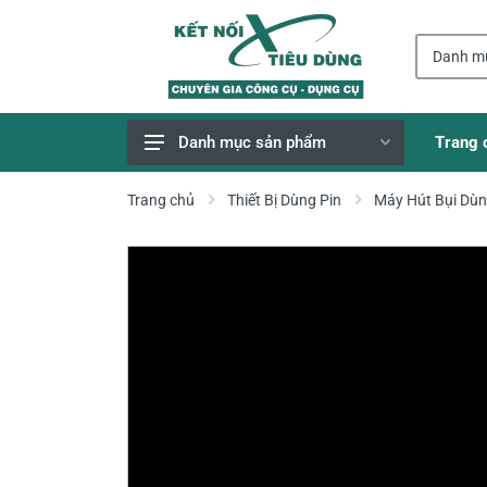
Trang 
Danh mục sản phẩm
Giao Hàng Miễn Phí
Trang chủ
Thiết Bị Dùng Pin
Máy Hút Bụi Dùn
Công Cụ, Dụng Cụ
Thiết Bị Dùng Pin
Dụng Cụ Điện
Thiết Bị Nâng Đỡ
Thang nhôm
Phụ Tùng, Linh Kiện
Máy Hàn & Phụ Kiện