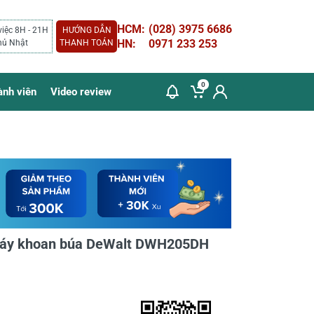
HCM:
(028) 3975 6686
việc 8H - 21H
HƯỚNG DẪN
HN:
0971 233 253
hủ Nhật
THANH TOÁN
0
ành viên
Video review
 máy khoan búa DeWalt DWH205DH