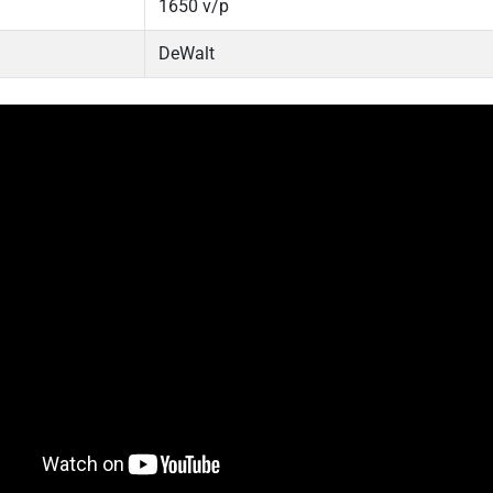
1650 v/p
DeWalt