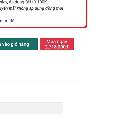
anley, áp dụng ĐH từ 100K
huyến mãi không áp dụng đồng thời
n ưu đãi
Mua ngay
 vào giỏ hàng
2,718,000đ