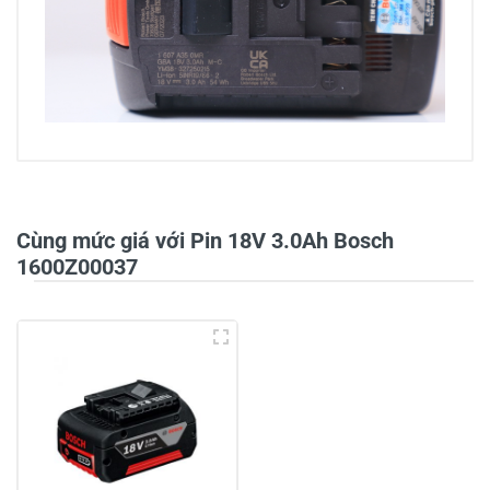
0/5
Cùng mức giá với Pin 18V 3.0Ah Bosch
1600Z00037
5
-
4
-
3
-
2
-
1
-