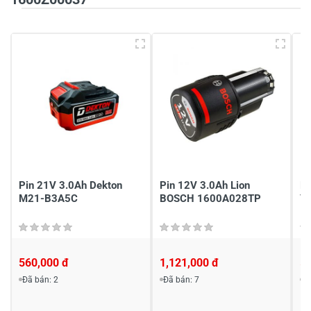
Tiêu đề của nhận xét
*
Viết nhận xét của bạn vào bên dưới
*
Pin 21V 3.0Ah Dekton
Pin 12V 3.0Ah Lion
Pi
Gửi nhận xét
M21-B3A5C
BOSCH 1600A028TP
Y
560,000 đ
1,121,000 đ
5
Đã bán: 2
Đã bán: 7
Đ