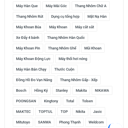
Máy Hàn Que
Máy Mài Góc
Thang Nhôm Chữ A
Thang Nhôm Rút
Dụng cụ tổng hợp
Mặt Nạ Hàn
Máy Khoan Búa
Máy Khoan
Máy cắt sắt
Xe Đẩy 4 bánh
Thang Nhôm Hàn Quốc
Máy Khoan Pin
Thang Nhôm Ghế
Mũi Khoan
Máy Khoan Động Lực
Máy thổi hơi nóng
Máy Hàn Bán Chạy
Thước Cuộn
Đồng Hồ Đo Vạn Năng
Thang Nhôm Gấp - Xếp
Bosch
Hồng Ký
Stanley
Makita
NIKAWA
POONGSAN
Kingtony
Total
Tolsen
MAKTEC
TOPTUL
TOP
Nikita
Jasic
Mitutoyo
SANWA
Phong Thạnh
Weldcom