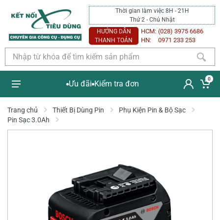
Thời gian làm việc 8H - 21H
Thứ 2 - Chủ Nhật
HCM:
(028) 3975 6686
HƯỚNG DẪN
HN:
0971 233 253
THANH TOÁN
0
Ưu đãi
Kiểm tra đơn
Trang chủ
Thiết Bị Dùng Pin
Phụ Kiện Pin & Bộ Sạc
Pin Sạc 3.0Ah