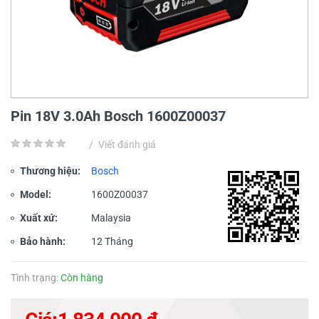
Pin 18V 3.0Ah Bosch 1600Z00037
/
Viết đánh giá
Thương hiệu:
Bosch
Model:
1600Z00037
Xuất xứ:
Malaysia
Bảo hành:
12 Tháng
Tình trạng:
Còn hàng