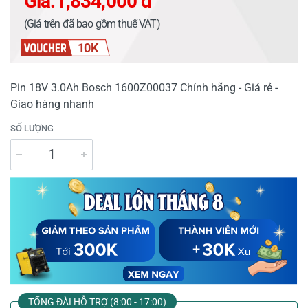
Giá:
1,834,000 đ
(Giá trên đã bao gồm thuế VAT)
10K
Pin 18V 3.0Ah Bosch 1600Z00037 Chính hãng - Giá rẻ -
Giao hàng nhanh
SỐ LƯỢNG
TỔNG ĐÀI HỖ TRỢ (8:00 - 17:00)