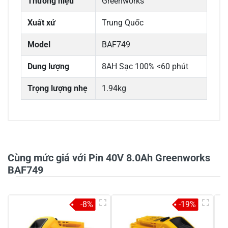
Thương hiệu
Greenworks
Xuất xứ
Trung Quốc
Model
BAF749
Dung lượng
8AH Sạc 100% <60 phút
Trọng lượng nhẹ
1.94kg
0/5
Cùng mức giá với Pin 40V 8.0Ah Greenworks
BAF749
5
-
-8%
-19%
4
-
3
-