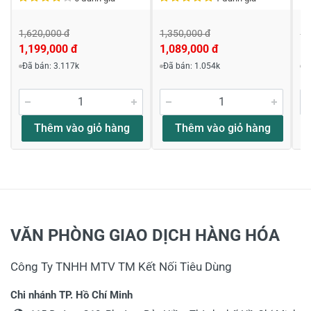
1,620,000 đ
1,350,000 đ
1,
1,199,000 đ
1,089,000 đ
1,
Đã bán: 3.117k
Đã bán: 1.054k
Đ
Thêm vào giỏ hàng
Thêm vào giỏ hàng
VĂN PHÒNG GIAO DỊCH HÀNG HÓA
Công Ty TNHH MTV TM Kết Nối Tiêu Dùng
Chi nhánh TP. Hồ Chí Minh