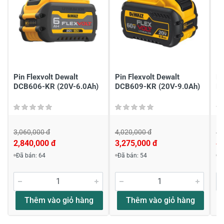
2
-
1
-
Chia sẻ nhận xét về sản phẩm
Viết nhận xét của bạn
Pin Flexvolt Dewalt
Pin Flexvolt Dewalt
Pi
DCB606-KR (20V-6.0Ah)
DCB609-KR (20V-9.0Ah)
D
12
3,060,000 đ
4,020,000 đ
4,
2,840,000 đ
3,275,000 đ
4,
Đã bán: 64
Đã bán: 54
Đ
Viết nhận xét về sản phẩm
Đánh giá sao
Thêm vào giỏ hàng
Thêm vào giỏ hàng