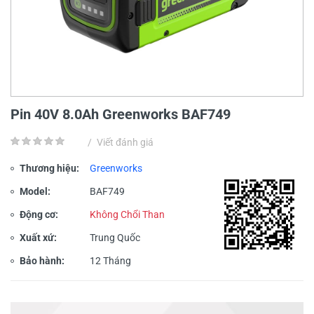
Pin 40V 8.0Ah Greenworks BAF749
/
Viết đánh giá
Thương hiệu:
Greenworks
Model:
BAF749
Động cơ:
Không Chổi Than
Xuất xứ:
Trung Quốc
Bảo hành:
12 Tháng