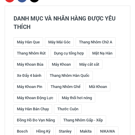
DANH MỤC VÀ NHÃN HÀNG ĐƯỢC YÊU
THÍCH
Máy Hàn Que
Máy Mài Góc
Thang Nhôm Chữ A
Thang Nhôm Rút
Dụng cụ tổng hợp
Mặt Nạ Hàn
Máy Khoan Búa
Máy Khoan
Máy cắt sắt
Xe Đẩy 4 bánh
Thang Nhôm Hàn Quốc
Máy Khoan Pin
Thang Nhôm Ghế
Mũi Khoan
Máy Khoan Động Lực
Máy thổi hơi nóng
Máy Hàn Bán Chạy
Thước Cuộn
Đồng Hồ Đo Vạn Năng
Thang Nhôm Gấp - Xếp
Bosch
Hồng Ký
Stanley
Makita
NIKAWA