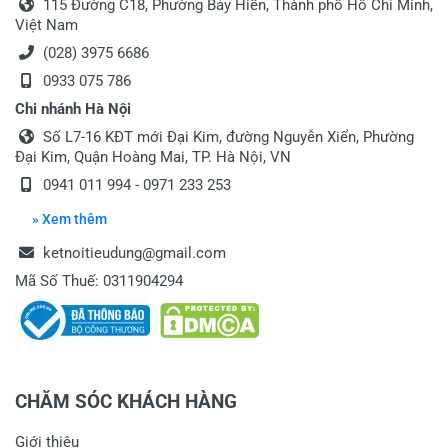
115 Đường C18, Phường Bảy Hiền, Thành phố Hồ Chí Minh,
Việt Nam
(028) 3975 6686
0933 075 786
Chi nhánh Hà Nội
Số L7-16 KĐT mới Đại Kim, đường Nguyễn Xiển, Phường
Đại Kim, Quận Hoàng Mai, TP. Hà Nội, VN
0941 011 994 - 0971 233 253
» Xem thêm
ketnoitieudung@gmail.com
Mã Số Thuế: 0311904294
CHĂM SÓC KHÁCH HÀNG
Giới thiệu