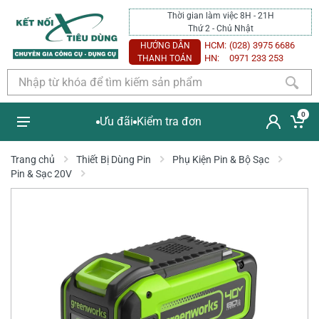
Thời gian làm việc 8H - 21H
Thứ 2 - Chủ Nhật
HCM:
(028) 3975 6686
HƯỚNG DẪN
HN:
0971 233 253
THANH TOÁN
0
Ưu đãi
Kiểm tra đơn
Trang chủ
Thiết Bị Dùng Pin
Phụ Kiện Pin & Bộ Sạc
Pin & Sạc 20V