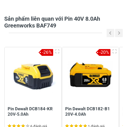
Họ và tên
*
Sản phẩm liên quan với Pin 40V 8.0Ah
Greenworks BAF749
Tiêu đề của nhận xét
*
-26%
-20%
Viết nhận xét của bạn vào bên dưới
*
Gửi nhận xét
Pin Dewalt DCB184-KR
Pin Dewalt DCB182-B1
Pi
20V-5.0Ah
20V-4.0Ah
D
6 đánh giá
1 đánh giá