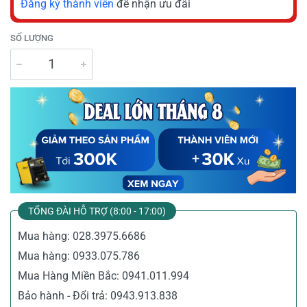
Đăng ký thành viên
để nhận ưu đãi
SỐ LƯỢNG
TỔNG ĐÀI HỖ TRỢ (8:00 - 17:00)
Mua hàng:
028.3975.6686
Mua hàng:
0933.075.786
Mua Hàng Miền Bắc:
0941.011.994
Bảo hành - Đổi trả:
0943.913.838