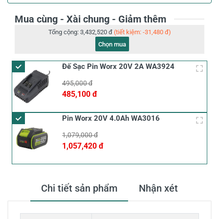
Mua cùng - Xài chung - Giảm thêm
Tổng cộng:
3,432,520 đ
(tiết kiệm: -31,480 đ)
Chọn mua
Đế Sạc Pin Worx 20V 2A WA3924
495,000 đ
485,100 đ
Pin Worx 20V 4.0Ah WA3016
1,079,000 đ
1,057,420 đ
Chi tiết sản phẩm
Nhận xét