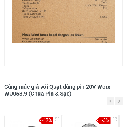
0/5
Cùng mức giá với Quạt dùng pin 20V Worx
WU053.9 (Chưa Pin & Sạc)
5
-
4
-
-17%
-3%
3
-