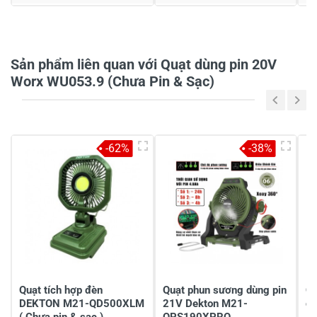
Họ và tên
*
Sản phẩm liên quan với Quạt dùng pin 20V
Tiêu đề của nhận xét
*
Worx WU053.9 (Chưa Pin & Sạc)
Viết nhận xét của bạn vào bên dưới
*
-62%
-38%
Gửi nhận xét
Quạt tích hợp đèn
Quạt phun sương dùng pin
Qu
DEKTON M21-QD500XLM
21V Dekton M21-
đi
( Chưa pin & sạc )
QPS190XPRO