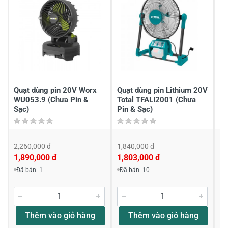
2
-
1
-
Chia sẻ nhận xét về sản phẩm
Viết nhận xét của bạn
Quạt dùng pin 20V Worx
Quạt dùng pin Lithium 20V
Qu
WU053.9 (Chưa Pin &
Total TFALI2001 (Chưa
D
Sạc)
Pin & Sạc)
& 
2,260,000 đ
1,840,000 đ
2,
1,890,000 đ
1,803,000 đ
2,
Viết nhận xét về sản phẩm
Đã bán: 1
Đã bán: 10
Đ
Đánh giá sao
Thêm vào giỏ hàng
Thêm vào giỏ hàng