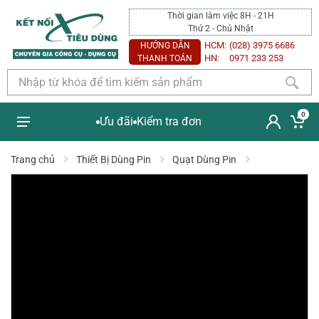
Thời gian làm việc 8H - 21H
Thứ 2 - Chủ Nhật
HCM:
(028) 3975 6686
HƯỚNG DẪN
HN:
0971 233 253
THANH TOÁN
0
Ưu đãi
Kiểm tra đơn
Trang chủ
Thiết Bị Dùng Pin
Quạt Dùng Pin