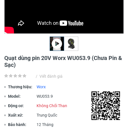
Quạt dùng pin 20V Worx WU053.9 (Chưa Pin &
Sạc)
/
Viết đánh giá
Thương hiệu:
Worx
Model:
WU053.9
Động cơ:
Không Chổi Than
Xuất xứ:
Trung Quốc
Bảo hành:
12 Tháng