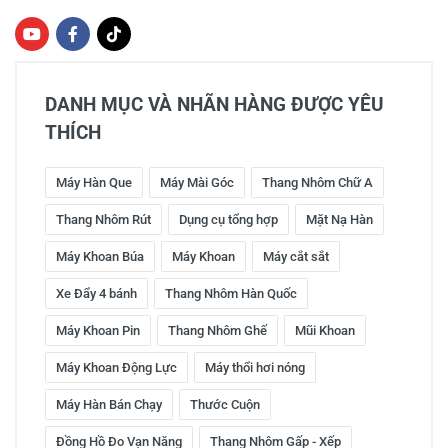
DANH MỤC VÀ NHÃN HÀNG ĐƯỢC YÊU
THÍCH
Máy Hàn Que
Máy Mài Góc
Thang Nhôm Chữ A
Thang Nhôm Rút
Dụng cụ tổng hợp
Mặt Nạ Hàn
Máy Khoan Búa
Máy Khoan
Máy cắt sắt
Xe Đẩy 4 bánh
Thang Nhôm Hàn Quốc
Máy Khoan Pin
Thang Nhôm Ghế
Mũi Khoan
Máy Khoan Động Lực
Máy thổi hơi nóng
Máy Hàn Bán Chạy
Thước Cuộn
Đồng Hồ Đo Vạn Năng
Thang Nhôm Gấp - Xếp