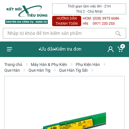
Thời gian làm việc 8H - 21H
Thứ 2 - Chủ Nhật
HCM:
(028) 3975 6686
HƯỚNG DẪN
HN:
0971 233 253
THANH TOÁN
0
Ưu đãi
Kiểm tra đơn
Trang chủ
Máy Hàn & Phụ Kiện
Phụ Kiện Hàn
Que Hàn
Que Hàn Tig
Que Hàn Tig Sắt