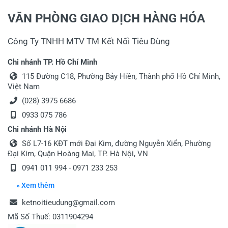
VĂN PHÒNG GIAO DỊCH HÀNG HÓA
Công Ty TNHH MTV TM Kết Nối Tiêu Dùng
Viết nhận xét về sản phẩm
Chi nhánh TP. Hồ Chí Minh
Đánh giá sao
115 Đường C18, Phường Bảy Hiền, Thành phố Hồ Chí Minh,
Việt Nam
(028) 3975 6686
0933 075 786
Họ và tên
*
Chi nhánh Hà Nội
Số L7-16 KĐT mới Đại Kim, đường Nguyễn Xiển, Phường
Đại Kim, Quận Hoàng Mai, TP. Hà Nội, VN
Tiêu đề của nhận xét
*
0941 011 994 - 0971 233 253
» Xem thêm
Viết nhận xét của bạn vào bên dưới
*
ketnoitieudung@gmail.com
Mã Số Thuế: 0311904294