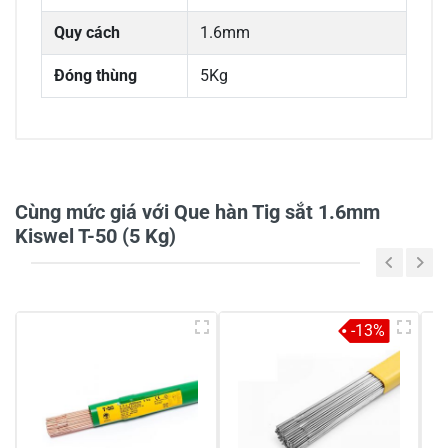
Quy cách
1.6mm
Đóng thùng
5Kg
5/5
Cùng mức giá với Que hàn Tig sắt 1.6mm
1 đánh giá
Kiswel T-50 (5 Kg)
5
100%
4
-
-13%
3
-
2
-
1
-