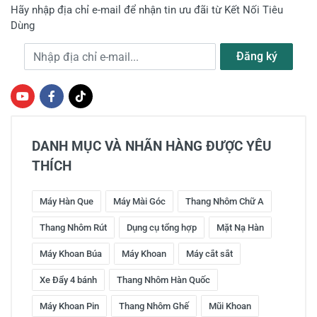
Hãy nhập địa chỉ e-mail để nhận tin ưu đãi từ Kết Nối Tiêu
Dùng
Địa chỉ e-mail
Đăng ký
DANH MỤC VÀ NHÃN HÀNG ĐƯỢC YÊU
THÍCH
Máy Hàn Que
Máy Mài Góc
Thang Nhôm Chữ A
Thang Nhôm Rút
Dụng cụ tổng hợp
Mặt Nạ Hàn
Máy Khoan Búa
Máy Khoan
Máy cắt sắt
Xe Đẩy 4 bánh
Thang Nhôm Hàn Quốc
Máy Khoan Pin
Thang Nhôm Ghế
Mũi Khoan