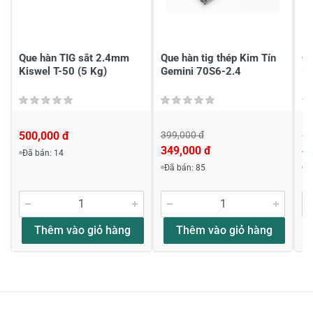
Chia sẻ nhận xét về sản phẩm
Viết nhận xét của bạn
Que hàn TIG sắt 2.4mm
Que hàn tig thép Kim Tín
Qu
Kiswel T-50 (5 Kg)
Gemini 70S6-2.4
Ki
500,000 đ
399,000 đ
54
349,000 đ
4
Đã bán: 14
Khách hàng nhận xét về sản phẩm
Đã bán: 85
Đ
abc
Thêm vào giỏ hàng
Thêm vào giỏ hàng
phẩm chất tốt
hàng tốt giá tốt, chăm sóc nhiệt tình, giao hàng rất
nhanh, ok ok ok
03/11/2021