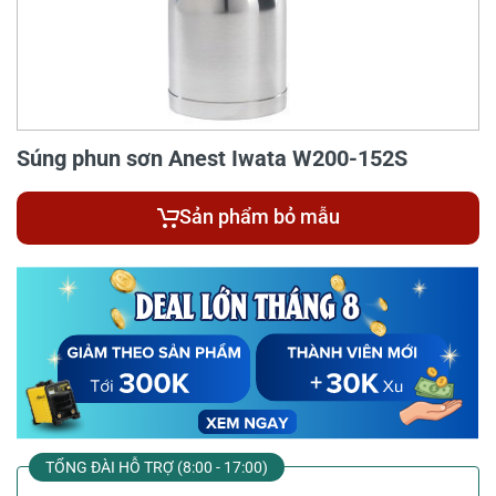
Súng phun sơn Anest Iwata W200-152S
Sản phẩm bỏ mẫu
TỔNG ĐÀI HỖ TRỢ (8:00 - 17:00)