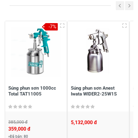
-7%
Súng phun sơn 1000cc
Súng phun sơn Anest
Sú
Total TAT11005
Iwata WIDER2-25W1S
I
385,000 đ
5,132,000 đ
Li
359,000 đ
Đã bán: 80