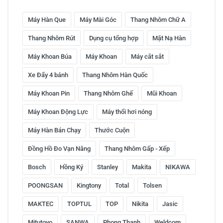
Máy Hàn Que
Máy Mài Góc
Thang Nhôm Chữ A
Thang Nhôm Rút
Dụng cụ tổng hợp
Mặt Nạ Hàn
Máy Khoan Búa
Máy Khoan
Máy cắt sắt
Xe Đẩy 4 bánh
Thang Nhôm Hàn Quốc
Máy Khoan Pin
Thang Nhôm Ghế
Mũi Khoan
Máy Khoan Động Lực
Máy thổi hơi nóng
Máy Hàn Bán Chạy
Thước Cuộn
Đồng Hồ Đo Vạn Năng
Thang Nhôm Gấp - Xếp
Bosch
Hồng Ký
Stanley
Makita
NIKAWA
POONGSAN
Kingtony
Total
Tolsen
MAKTEC
TOPTUL
TOP
Nikita
Jasic
Mitutoyo
SANWA
Phong Thạnh
Weldcom