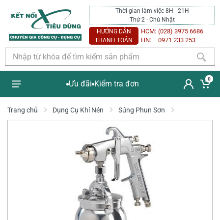
Thời gian làm việc 8H - 21H
Thứ 2 - Chủ Nhật
HCM:
(028) 3975 6686
HƯỚNG DẪN
HN:
0971 233 253
THANH TOÁN
0
Ưu đãi
Kiểm tra đơn
Trang chủ
Dụng Cụ Khí Nén
Súng Phun Sơn