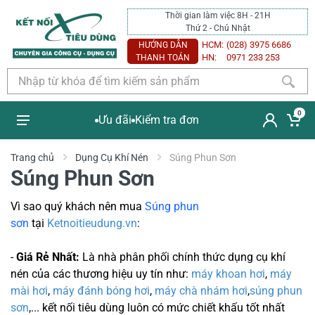
Thời gian làm việc 8H - 21H
Thứ 2 - Chủ Nhật
HCM:
(028) 3975 6686
HƯỚNG DẪN
HN:
0971 233 253
THANH TOÁN
0
Ưu đãi
Kiểm tra đơn
Trang chủ
Dụng Cụ Khí Nén
Súng Phun Sơn
Súng Phun Sơn
Vì sao quý khách nên mua
Súng phun
sơn
tại
Ketnoitieudung.vn
:
-
Giá Rẻ Nhất:
Là nhà phân phối chính thức dụng cụ khí
nén của các thương hiệu uy tín như:
máy khoan hơi
,
máy
mài hơi
,
máy đánh bóng hơi
,
máy chà nhám hơi
,
súng phun
sơn
,... kết nối tiêu dùng luôn có mức chiết khấu tốt nhất