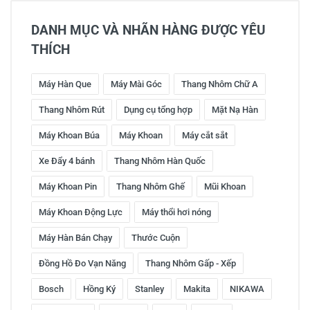
DANH MỤC VÀ NHÃN HÀNG ĐƯỢC YÊU
THÍCH
Máy Hàn Que
Máy Mài Góc
Thang Nhôm Chữ A
Thang Nhôm Rút
Dụng cụ tổng hợp
Mặt Nạ Hàn
Máy Khoan Búa
Máy Khoan
Máy cắt sắt
Xe Đẩy 4 bánh
Thang Nhôm Hàn Quốc
Máy Khoan Pin
Thang Nhôm Ghế
Mũi Khoan
Máy Khoan Động Lực
Máy thổi hơi nóng
Máy Hàn Bán Chạy
Thước Cuộn
Đồng Hồ Đo Vạn Năng
Thang Nhôm Gấp - Xếp
Bosch
Hồng Ký
Stanley
Makita
NIKAWA