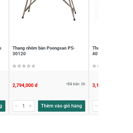
p
Thang nhôm bàn Poongsan PS-
Thang nhôm bàn Po
30120
40120
Đã bán: 26
2,794,000 đ
3,157,000 đ
g
Thêm vào giỏ hàng
Thêm