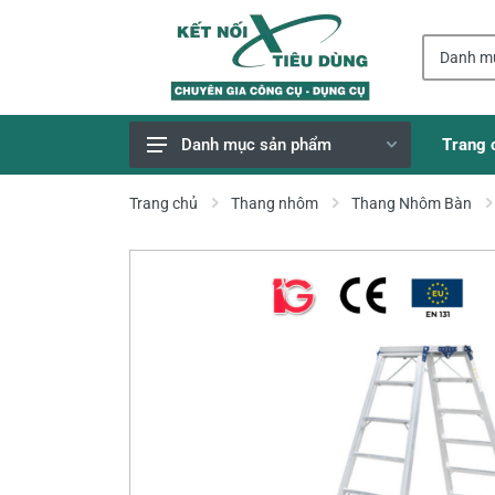
Trang 
Danh mục sản phẩm
Giao Hàng Miễn Phí
Trang chủ
Thang nhôm
Thang Nhôm Bàn
Công Cụ, Dụng Cụ
Thiết Bị Dùng Pin
Dụng Cụ Điện
Thiết Bị Nâng Đỡ
Thang nhôm
Phụ Tùng, Linh Kiện
Máy Hàn & Phụ Kiện