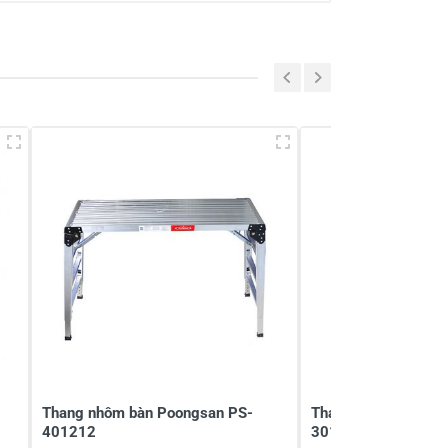
Viết nhận xét của bạn
Thang nhôm bàn Poongsan PS-
Thang nhôm bàn Po
401212
301515