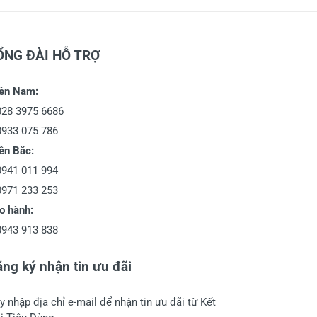
ỔNG ĐÀI HỖ TRỢ
ền Nam:
028 3975 6686
0933 075 786
ền Bắc:
0941 011 994
0971 233 253
o hành:
0943 913 838
ng ký nhận tin ưu đãi
y nhập địa chỉ e-mail để nhận tin ưu đãi từ Kết