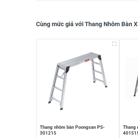
Cùng mức giá với Thang Nhôm Bàn 
Viết nhận xét về sản phẩm
Đánh giá sao
Họ v
Viết nhận xét của bạn vào bên dư
Thang nhôm bàn Poongsan PS-
Thang 
301215
40151