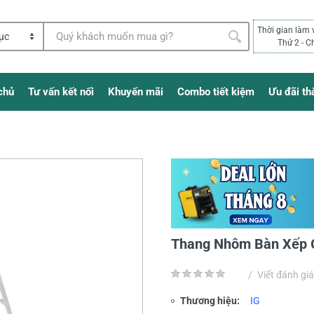
Thời gian làm 
Thứ 2 - C
chủ
Tư vấn kết nối
Khuyến mãi
Combo tiết kiệm
Ưu đãi th
Thang Nhôm Bàn Xếp 
/
Viết đánh giá
Thương hiệu:
IG