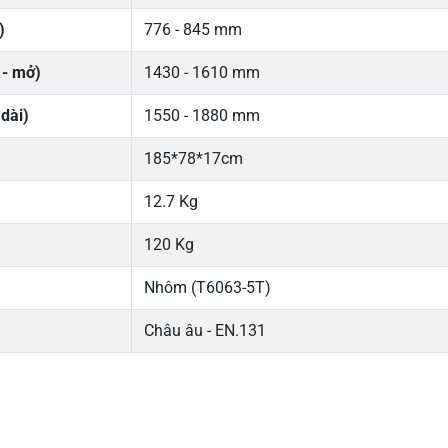
)
776 - 845 mm
 - mở)
1430 - 1610 mm
dài)
1550 - 1880 mm
185*78*17cm
12.7 Kg
120 Kg
Nhôm (T6063-5T)
Châu âu - EN.131
5
-
4
-
Chi
3
-