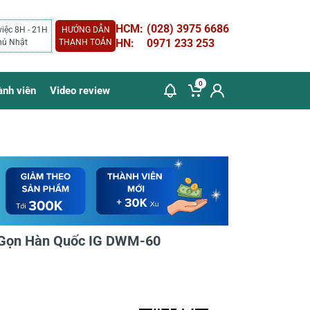
HCM:
(028) 3975 6686
việc 8H - 21H
HƯỚNG DẪN
HN:
0971 233 253
hủ Nhật
THANH TOÁN
0
ành viên
Video review
Gọn Hàn Quốc IG DWM-60