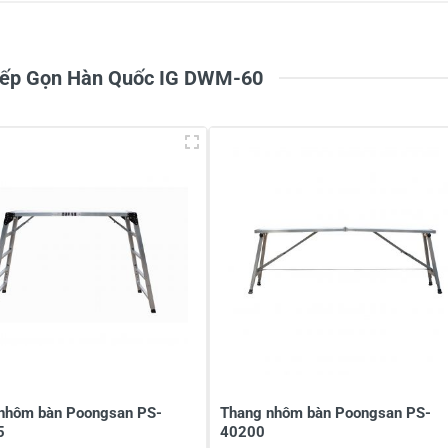
2
-
1
-
Xếp Gọn Hàn Quốc IG DWM-60
à tên
*
Tiêu đề của nhận xét
*
ới
*
nhôm bàn Poongsan PS-
Thang nhôm bàn Poongsan PS-
5
40200