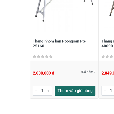
Thang nhôm bàn Poongsan PS-
Thang 
25160
40090
Đã bán: 2
2,838,000 đ
2,849,
Thêm vào giỏ hàng