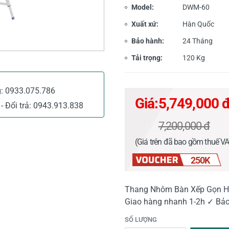
Model:
DWM-60
Xuất xứ:
Hàn Quốc
Bảo hành:
24 Tháng
Tải trọng:
120 Kg
g:
0933.075.786
Giá:
5,749,000 
- Đổi trả:
0943.913.838
7,200,000 đ
(Giá trên đã bao gồm thuế V
250K
Thang Nhôm Bàn Xếp Gọn Hà
Giao hàng nhanh 1-2h ✓ Bảo
SỐ LƯỢNG