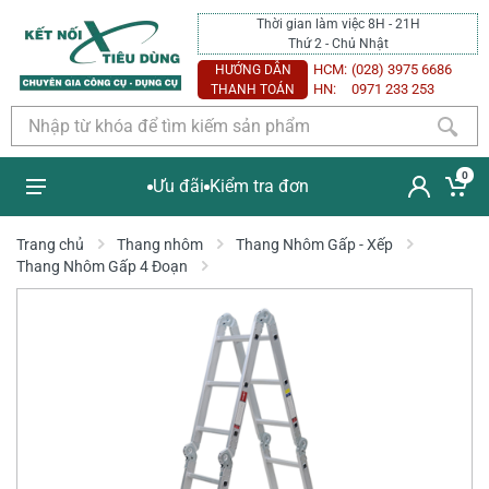
Thời gian làm việc 8H - 21H
Thứ 2 - Chủ Nhật
HCM:
(028) 3975 6686
HƯỚNG DẪN
HN:
0971 233 253
THANH TOÁN
0
Ưu đãi
Kiểm tra đơn
Trang chủ
Thang nhôm
Thang Nhôm Gấp - Xếp
Thang Nhôm Gấp 4 Đoạn