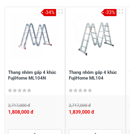
5
-
4
-
-34%
-33%
3
-
2
-
1
-
Chia sẻ nhận xét về sản phẩm
Viết nhận xét của bạn
Thang nhôm gấp 4 khúc
Thang nhôm gấp 4 khúc
Th
FujiHome ML104N
FujiHome ML104
F
2,717,000 đ
2,717,000 đ
2,
1,808,000 đ
1,839,000 đ
1,
Viết nhận xét về sản phẩm
Đánh giá sao