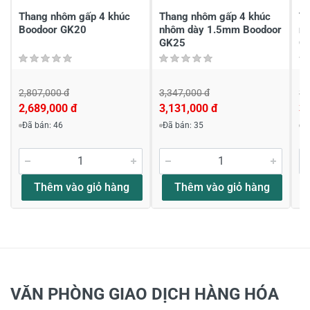
Thang nhôm gấp 4 khúc
Thang nhôm gấp 4 khúc
Th
Boodoor GK20
nhôm dày 1.5mm Boodoor
n
GK25
G
2,807,000 đ
3,347,000 đ
3,
2,689,000 đ
3,131,000 đ
3,
Đã bán: 46
Đã bán: 35
Đ
Thêm vào giỏ hàng
Thêm vào giỏ hàng
VĂN PHÒNG GIAO DỊCH HÀNG HÓA