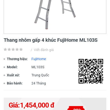
Thang nhôm gấp 4 khúc FujiHome ML103S
/
Viết đánh giá
Thương hiệu:
FujiHome
Model:
ML103S
Xuất xứ:
Trung Quốc
Bảo hành:
24 Tháng
Giá:
1,454,000 đ