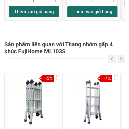
Thêm vào giỏ hàng
Thêm vào giỏ hàng
Họ và tên
*
Sản phẩm liên quan với Thang nhôm gấp 4
Tiêu đề của nhận xét
*
khúc FujiHome ML103S
Viết nhận xét của bạn vào bên dưới
*
-5%
-7%
Gửi nhận xét