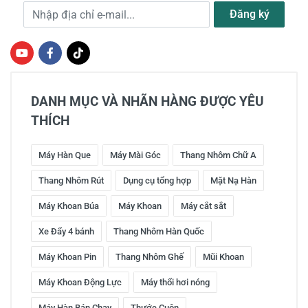
Địa chỉ e-mail
Đăng ký
DANH MỤC VÀ NHÃN HÀNG ĐƯỢC YÊU
THÍCH
Máy Hàn Que
Máy Mài Góc
Thang Nhôm Chữ A
Thang Nhôm Rút
Dụng cụ tổng hợp
Mặt Nạ Hàn
Máy Khoan Búa
Máy Khoan
Máy cắt sắt
Xe Đẩy 4 bánh
Thang Nhôm Hàn Quốc
Máy Khoan Pin
Thang Nhôm Ghế
Mũi Khoan
Máy Khoan Động Lực
Máy thổi hơi nóng
Máy Hàn Bán Chạy
Thước Cuộn