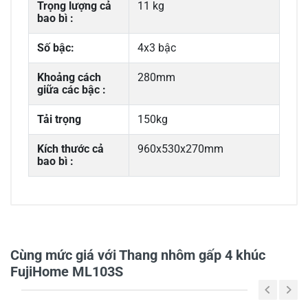
Trọng lượng cả
11 kg
bao bì :
Số bậc:
4x3 bậc
Khoảng cách
280mm
giữa các bậc :
Tải trọng
150kg
Kích thước cả
960x530x270mm
bao bì :
0/5
Cùng mức giá với Thang nhôm gấp 4 khúc
FujiHome ML103S