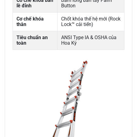
Cơ chế khóa bản
Bấm lòng bàn tay Palm
lề đỉnh
Button
Cơ chế khóa
Chốt khóa thế hệ mới (Rock
thân
Lock™ cải tiến)
Tiêu chuẩn an
ANSI Type IA & OSHA của
toàn
Hoa Kỳ