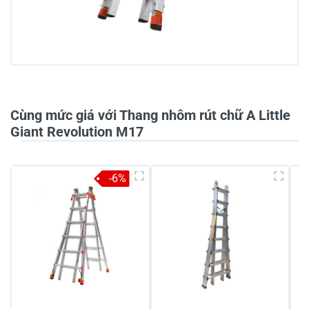
0/5
Cùng mức giá với Thang nhôm rút chữ A Little
Giant Revolution M17
5
-
-6%
4
-
3
-
2
-
1
-
Chia sẻ nhận xét về sản phẩm