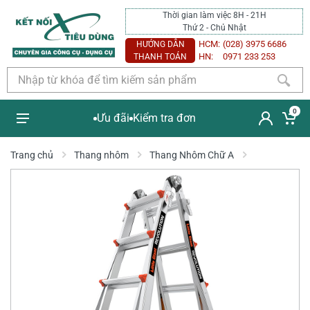
Thời gian làm việc 8H - 21H
Thứ 2 - Chủ Nhật
HCM:
(028) 3975 6686
HƯỚNG DẪN
HN:
0971 233 253
THANH TOÁN
0
Ưu đãi
Kiểm tra đơn
Trang chủ
Thang nhôm
Thang Nhôm Chữ A