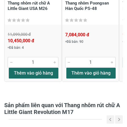
Viết nhận xét của bạn
Thang nhôm rút chữ A
Thang nhôm Poongsan
Th
Little Giant USA M26
Hàn Quốc PS-48
P
11,099,000 đ
7,084,000 đ
9,
10,450,000 đ
Đã bán: 90
Đ
Đã bán: 4
Viết nhận xét về sản phẩm
Đánh giá sao
Thêm vào giỏ hàng
Thêm vào giỏ hàng
Họ và tên
*
Sản phẩm liên quan với Thang nhôm rút chữ A
Little Giant Revolution M17
Tiêu đề của nhận xét
*