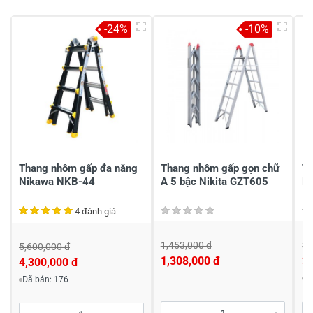
-24%
-10%
Viết nhận xét của bạn vào bên dưới
*
Gửi nhận xét
Thang nhôm gấp đa năng
Thang nhôm gấp gọn chữ
Th
Nikawa NKB-44
A 5 bậc Nikita GZT605
Hy
4 đánh giá
1,453,000 đ
3,
5,600,000 đ
1,308,000 đ
3,
4,300,000 đ
Đ
Đã bán: 176