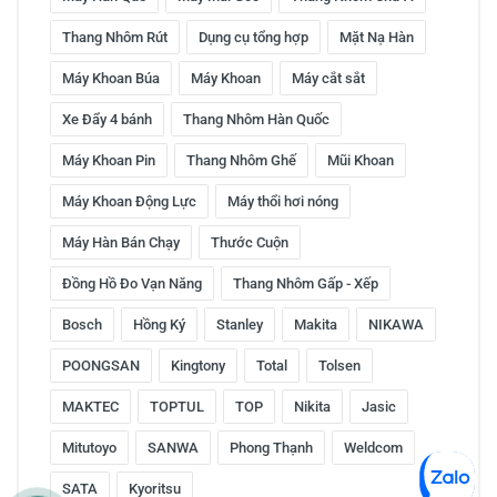
Thang Nhôm Rút
Dụng cụ tổng hợp
Mặt Nạ Hàn
Máy Khoan Búa
Máy Khoan
Máy cắt sắt
Xe Đẩy 4 bánh
Thang Nhôm Hàn Quốc
Máy Khoan Pin
Thang Nhôm Ghế
Mũi Khoan
Máy Khoan Động Lực
Máy thổi hơi nóng
Máy Hàn Bán Chạy
Thước Cuộn
Đồng Hồ Đo Vạn Năng
Thang Nhôm Gấp - Xếp
Bosch
Hồng Ký
Stanley
Makita
NIKAWA
POONGSAN
Kingtony
Total
Tolsen
MAKTEC
TOPTUL
TOP
Nikita
Jasic
Mitutoyo
SANWA
Phong Thạnh
Weldcom
SATA
Kyoritsu