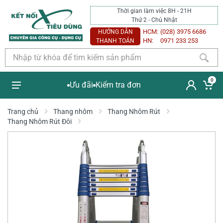
Thời gian làm việc 8H - 21H
Thứ 2 - Chủ Nhật
HCM:
(028) 3975 6686
HƯỚNG DẪN
HN:
0971 233 253
THANH TOÁN
0
Ưu đãi
Kiểm tra đơn
Trang chủ
Thang nhôm
Thang Nhôm Rút
Thang Nhôm Rút Đôi