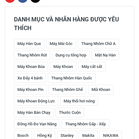
DANH MỤC VÀ NHÃN HÀNG ĐƯỢC YÊU
THÍCH
Máy Hàn Que
Máy Mài Góc
Thang Nhôm Chữ A
Thang Nhôm Rút
Dụng cụ tổng hợp
Mặt Nạ Hàn
Máy Khoan Búa
Máy Khoan
Máy cắt sắt
Xe Đẩy 4 bánh
Thang Nhôm Hàn Quốc
Máy Khoan Pin
Thang Nhôm Ghế
Mũi Khoan
Máy Khoan Động Lực
Máy thổi hơi nóng
Máy Hàn Bán Chạy
Thước Cuộn
Đồng Hồ Đo Vạn Năng
Thang Nhôm Gấp - Xếp
Bosch
Hồng Ký
Stanley
Makita
NIKAWA