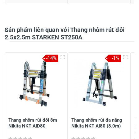
Họ và tên
*
Sản phẩm liên quan với Thang nhôm rút đôi
Tiêu đề của nhận xét
*
2.5x2.5m STARKEN ST250A
Viết nhận xét của bạn vào bên dưới
*
-14%
-1%
Gửi nhận xét
Thang nhôm rút đôi 8m
Thang nhôm rút đa năng
Th
Nikita NKT-AID80
Nikita NKT-AI80 (8.0m)
đe
A