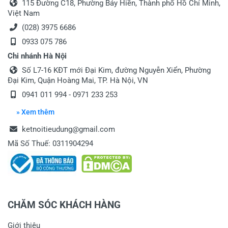
115 Đường C18, Phường Bảy Hiền, Thành phố Hồ Chí Minh,
Việt Nam
(028) 3975 6686
0933 075 786
Chi nhánh Hà Nội
Số L7-16 KĐT mới Đại Kim, đường Nguyễn Xiển, Phường
Đại Kim, Quận Hoàng Mai, TP. Hà Nội, VN
0941 011 994
-
0971 233 253
» Xem thêm
ketnoitieudung@gmail.com
Mã Số Thuế: 0311904294
CHĂM SÓC KHÁCH HÀNG
Giới thiệu