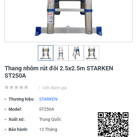
Thang nhôm rút đôi 2.5x2.5m STARKEN
ST250A
/
Viết đánh giá
Thương hiệu:
STARKEN
Model:
ST250A
Xuất xứ:
Trung Quốc
Bảo hành:
12 Tháng