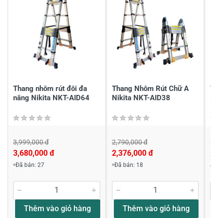
2
-
1
-
Chia sẻ nhận xét về sản phẩm
Viết nhận xét của bạn
Thang nhôm rút đôi đa
Thang Nhôm Rút Chữ A
Th
năng Nikita NKT-AID64
Nikita NKT-AID38
N
3,999,000 đ
2,790,000 đ
5,
3,680,000 đ
2,376,000 đ
3,
Viết nhận xét về sản phẩm
Đã bán: 27
Đã bán: 18
Đ
Đánh giá sao
Thêm vào giỏ hàng
Thêm vào giỏ hàng