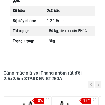
gọn:
Số bậc:
2x8 bậc
Độ dày nhôm:
1.2-1.5mm
Tải trọng:
150 kg, tiêu chuẩn EN131
Trọng lượng:
19kg
0/5
Cùng mức giá với Thang nhôm rút đôi
2.5x2.5m STARKEN ST250A
5
-
4
-
-8%
-15%
3
-