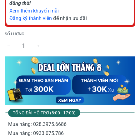
đồng thời
Xem thêm khuyến mãi
Đăng ký thành viên
để nhận ưu đãi
SỐ LƯỢNG
TỔNG ĐÀI HỖ TRỢ (8:00 - 17:00)
Mua hàng:
028.3975.6686
Mua hàng:
0933.075.786