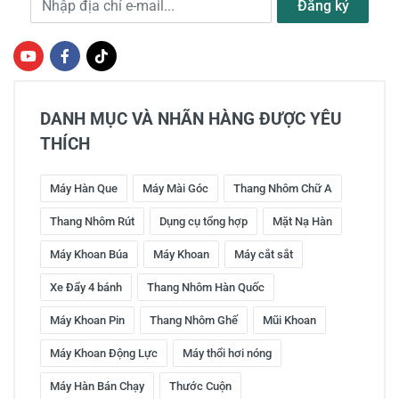
Đăng ký
DANH MỤC VÀ NHÃN HÀNG ĐƯỢC YÊU
THÍCH
Máy Hàn Que
Máy Mài Góc
Thang Nhôm Chữ A
Thang Nhôm Rút
Dụng cụ tổng hợp
Mặt Nạ Hàn
Máy Khoan Búa
Máy Khoan
Máy cắt sắt
Xe Đẩy 4 bánh
Thang Nhôm Hàn Quốc
Máy Khoan Pin
Thang Nhôm Ghế
Mũi Khoan
Máy Khoan Động Lực
Máy thổi hơi nóng
Máy Hàn Bán Chạy
Thước Cuộn