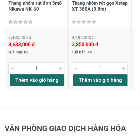
Thang nhôm rút đơn 5m8
Thang nhôm rút gọn Xstep
Th
Nikawa NK-60
XT-380A (3.8m)
8
4,430,000 đ
4,399,000 đ
4,
3,633,000 đ
3,850,000 đ
4,
Đã bán: 82
Đã bán: 44
Đ
Thêm vào giỏ hàng
Thêm vào giỏ hàng
VĂN PHÒNG GIAO DỊCH HÀNG HÓA