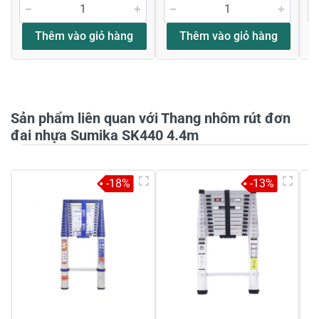
Đánh giá sao
Thêm vào giỏ hàng
Thêm vào giỏ hàng
Họ và tên
*
Sản phẩm liên quan với Thang nhôm rút đơn
Tiêu đề của nhận xét
*
đai nhựa Sumika SK440 4.4m
Viết nhận xét của bạn vào bên dưới
*
-18%
-13%
Gửi nhận xét