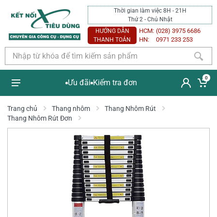
Thời gian làm việc 8H - 21H
Thứ 2 - Chủ Nhật
HCM:
(028) 3975 6686
HƯỚNG DẪN
HN:
0971 233 253
THANH TOÁN
0
Ưu đãi
Kiểm tra đơn
Trang chủ
Thang nhôm
Thang Nhôm Rút
Thang Nhôm Rút Đơn