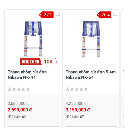
5
-
4
-
-27%
-26%
3
-
2
-
1
-
Chia sẻ nhận xét về sản phẩm
10K
Viết nhận xét của bạn
Thang nhôm rút đơn
Thang nhôm rút đơn 5.4m
Th
Nikawa NK-44
Nikawa NK-54
N
3,680,000 đ
4,250,000 đ
4,
2,690,000 đ
3,150,000 đ
3,
Viết nhận xét về sản phẩm
Đã bán: 62
Đã bán: 87
Đ