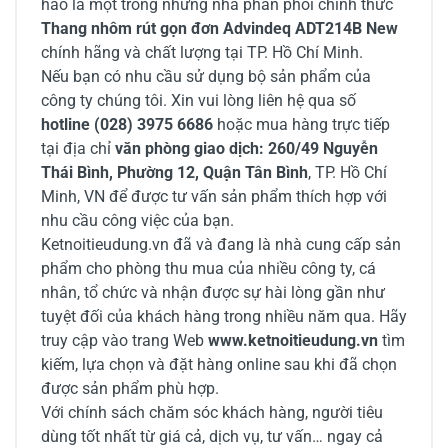
hào là một trong những nhà phân phối chính thức
Thang nhôm rút gọn đơn Advindeq ADT214B New
chính hãng và chất lượng tại TP. Hồ Chí Minh.
Nếu bạn có nhu cầu sử dụng bộ sản phẩm của
công ty chúng tôi. Xin vui lòng liên hệ qua số
hotline (028) 3975 6686
hoặc mua hàng trực tiếp
tại địa chỉ
văn phòng giao dịch: 260/49 Nguyễn
Thái Bình, Phường 12, Quận Tân Bình
, TP. Hồ Chí
Minh, VN để được tư vấn sản phẩm thích hợp với
nhu cầu công việc của bạn.
Ketnoitieudung.vn đã và đang là nhà cung cấp sản
phẩm cho phòng thu mua của nhiều công ty, cá
nhân, tổ chức và nhận được sự hài lòng gần như
tuyệt đối của khách hàng trong nhiều năm qua. Hãy
truy cập vào trang Web
www.ketnoitieudung.vn
tìm
kiếm, lựa chọn và đặt hàng online sau khi đã chọn
được sản phẩm phù hợp.
Với chính sách chăm sóc khách hàng, người tiêu
dùng tốt nhất từ giá cả, dịch vụ, tư vấn… ngay cả