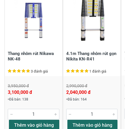
2
-
1
-
Chia sẻ nhận xét về sản phẩm
Viết nhận xét của bạn
Thang nhôm rút Nikawa
4.1m Thang nhôm rút gọn
Th
NK-48
Nikita KN-R41
N
3 đánh giá
1 đánh giá
2,
3,950,000 đ
2,990,000 đ
1,
3,100,000 đ
2,040,000 đ
Viết nhận xét về sản phẩm
Đ
Đã bán: 138
Đã bán: 164
Đánh giá sao
Thêm vào giỏ hàng
Thêm vào giỏ hàng