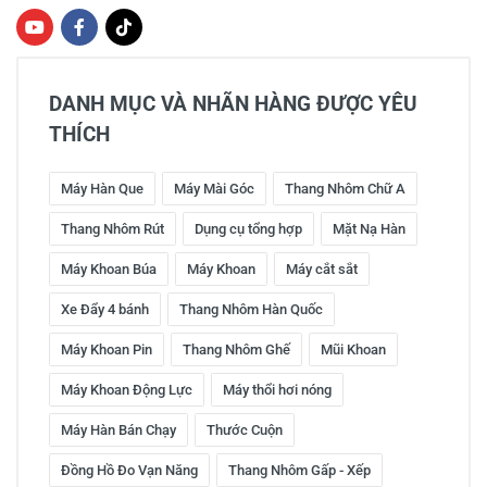
DANH MỤC VÀ NHÃN HÀNG ĐƯỢC YÊU
THÍCH
Máy Hàn Que
Máy Mài Góc
Thang Nhôm Chữ A
Thang Nhôm Rút
Dụng cụ tổng hợp
Mặt Nạ Hàn
Máy Khoan Búa
Máy Khoan
Máy cắt sắt
Xe Đẩy 4 bánh
Thang Nhôm Hàn Quốc
Máy Khoan Pin
Thang Nhôm Ghế
Mũi Khoan
Máy Khoan Động Lực
Máy thổi hơi nóng
Máy Hàn Bán Chạy
Thước Cuộn
Đồng Hồ Đo Vạn Năng
Thang Nhôm Gấp - Xếp