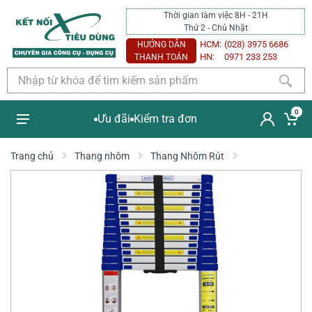
Thời gian làm việc 8H - 21H
Thứ 2 - Chủ Nhật
HCM:
(028) 3975 6686
HƯỚNG DẪN
HN:
0971 233 253
THANH TOÁN
0
Ưu đãi
Kiểm tra đơn
Trang chủ
Thang nhôm
Thang Nhôm Rút