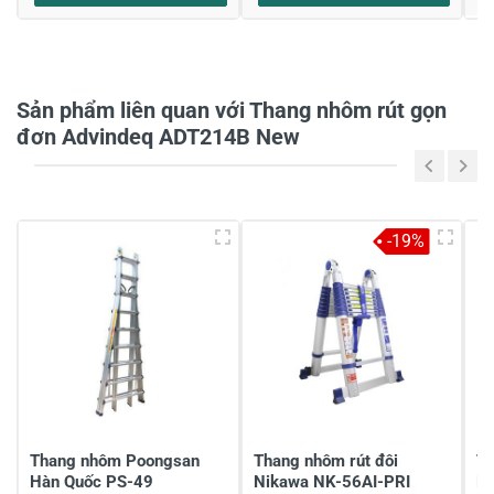
Họ và tên
*
Sản phẩm liên quan với Thang nhôm rút gọn
Tiêu đề của nhận xét
*
đơn Advindeq ADT214B New
Viết nhận xét của bạn vào bên dưới
*
-19%
Gửi nhận xét
Thang nhôm Poongsan
Thang nhôm rút đôi
Th
Hàn Quốc PS-49
Nikawa NK-56AI-PRI
P