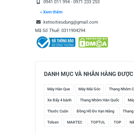
0941 011 994 - 0971 233 253
» Xem thêm
ketnoitieudung@gmail.com
Mã Số Thuế: 0311904294
DANH MỤC VÀ NHÃN HÀNG ĐƯỢC 
Máy Hàn Que
Máy Mài Góc
Thang Nhôm C
Xe Đẩy 4 bánh
Thang Nhôm Hàn Quốc
Máy
Thước Cuộn
Đồng Hồ Đo Vạn Năng
Thang
Tolsen
MAKTEC
TOPTUL
TOP
Ni