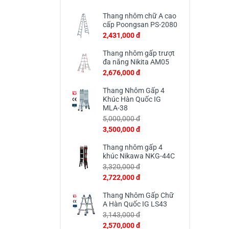
Thang nhôm chữ A cao
cấp Poongsan PS-2080
2,431,000 đ
Thang nhôm gấp trượt
đa năng Nikita AM05
2,676,000 đ
Thang Nhôm Gấp 4
Khúc Hàn Quốc IG
MLA-38
5,000,000 đ
3,500,000 đ
Thang nhôm gấp 4
khúc Nikawa NKG-44C
3,320,000 đ
2,722,000 đ
Thang Nhôm Gấp Chữ
A Hàn Quốc IG LS43
3,143,000 đ
2,570,000 đ