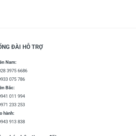
ỔNG ĐÀI HỖ TRỢ
ền Nam:
028 3975 6686
0933 075 786
ền Bắc:
0941 011 994
0971 233 253
o hành:
0943 913 838