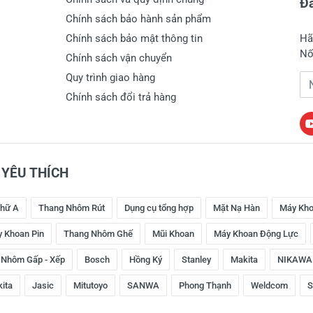
Đă
Chính sách bảo hành sản phẩm
Chính sách bảo mật thông tin
Hã
Nố
Chính sách vận chuyển
Quy trình giao hàng
Đị
Chính sách đổi trả hàng
YÊU THÍCH
hữ A
Thang Nhôm Rút
Dụng cụ tổng hợp
Mặt Nạ Hàn
Máy Kho
 Khoan Pin
Thang Nhôm Ghế
Mũi Khoan
Máy Khoan Động Lực
 Nhôm Gấp - Xếp
Bosch
Hồng Ký
Stanley
Makita
NIKAWA
kita
Jasic
Mitutoyo
SANWA
Phong Thạnh
Weldcom
S