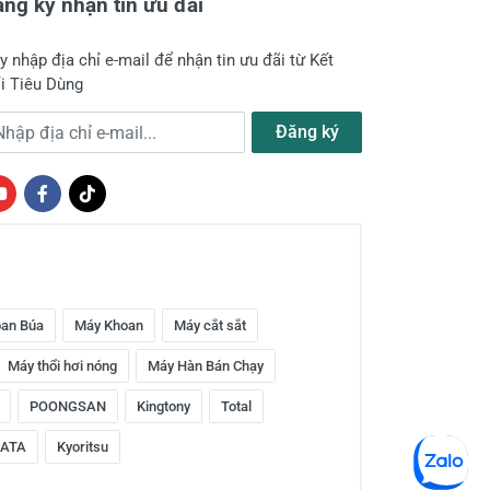
ng ký nhận tin ưu đãi
y nhập địa chỉ e-mail để nhận tin ưu đãi từ Kết
i Tiêu Dùng
a chỉ e-mail
Đăng ký
an Búa
Máy Khoan
Máy cắt sắt
Máy thổi hơi nóng
Máy Hàn Bán Chạy
POONGSAN
Kingtony
Total
ATA
Kyoritsu