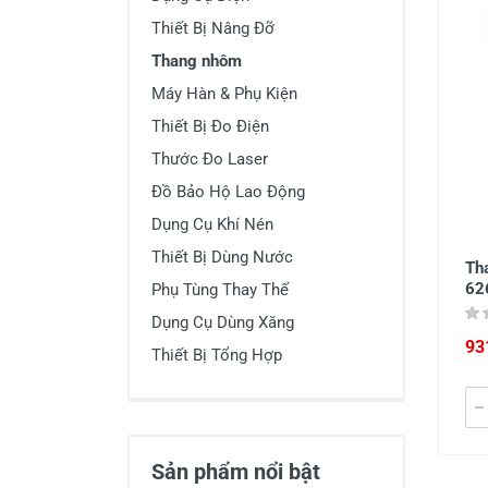
Thiết Bị Đo Điện
Thiết Bị Nâng Đỡ
Thước Đo Laser
Thang nhôm
Máy Hàn & Phụ Kiện
Đồ Bảo Hộ Lao Động
Thiết Bị Đo Điện
Thước Đo Laser
Đồ Bảo Hộ Lao Động
Dụng Cụ Khí Nén
Thiết Bị Dùng Nước
Th
62
Phụ Tùng Thay Thế
Dụng Cụ Dùng Xăng
93
Thiết Bị Tổng Hợp
Sản phẩm nổi bật