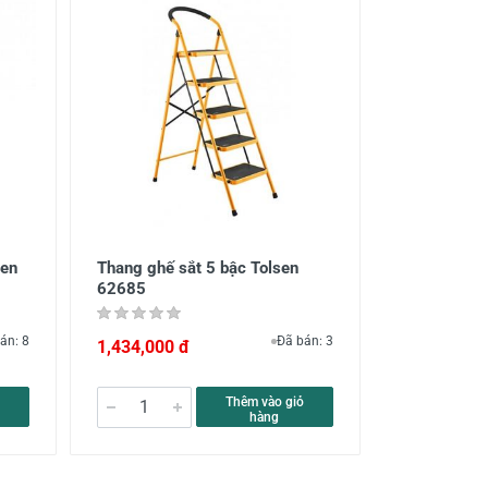
sen
Thang ghế sắt 5 bậc Tolsen
62685
án: 8
Đã bán: 3
1,434,000 đ
Thêm vào giỏ
hàng