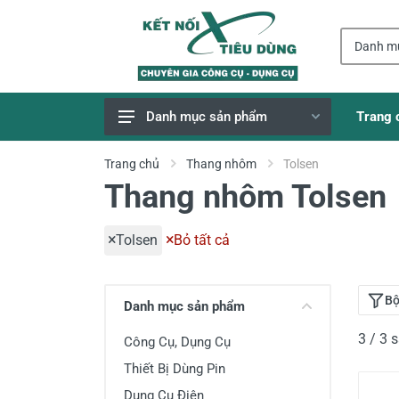
Trang 
Danh mục sản phẩm
Giao Hàng Miễn Phí
Trang chủ
Thang nhôm
Tolsen
Thang nhôm Tolsen
Công Cụ, Dụng Cụ
Thiết Bị Dùng Pin
Tolsen
Bỏ tất cả
Dụng Cụ Điện
Thiết Bị Nâng Đỡ
Bộ
Danh mục sản phẩm
Thang nhôm
3 / 3
Công Cụ, Dụng Cụ
Phụ Tùng, Linh Kiện
Thiết Bị Dùng Pin
Máy Hàn & Phụ Kiện
Dụng Cụ Điện