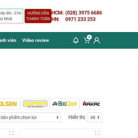
HCM:
(028) 3975 6686
việc 8H - 21H
HƯỚNG DẪN
HN:
0971 233 253
hủ Nhật
THANH TOÁN
0
ành viên
Video review
Hiển thị