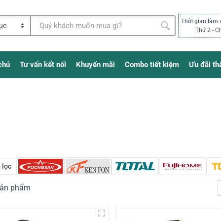
Thời gian làm 
Thứ 2 - C
chủ
Tư vấn kết nối
Khuyến mãi
Combo tiết kiệm
Ưu đãi th
 lọc
 sản phẩm