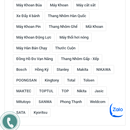
Máy Khoan Búa
Máy Khoan
Máy cắt sắt
Xe Đẩy 4 bánh
Thang Nhôm Hàn Quốc
Máy Khoan Pin
Thang Nhôm Ghế
Mũi Khoan
Máy Khoan Động Lực
Máy thổi hơi nóng
Máy Hàn Bán Chạy
Thước Cuộn
Đồng Hồ Đo Vạn Năng
Thang Nhôm Gấp - Xếp
Bosch
Hồng Ký
Stanley
Makita
NIKAWA
POONGSAN
Kingtony
Total
Tolsen
MAKTEC
TOPTUL
TOP
Nikita
Jasic
Mitutoyo
SANWA
Phong Thạnh
Weldcom
SATA
Kyoritsu