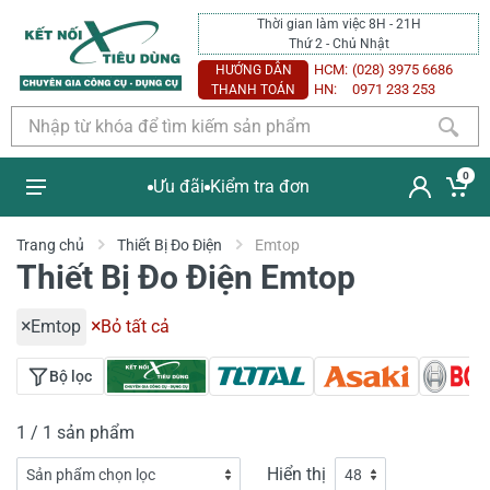
Thời gian làm việc 8H - 21H
Thứ 2 - Chủ Nhật
HCM:
(028) 3975 6686
HƯỚNG DẪN
HN:
0971 233 253
THANH TOÁN
0
Ưu đãi
Kiểm tra đơn
Trang chủ
Thiết Bị Đo Điện
Emtop
Thiết Bị Đo Điện Emtop
Emtop
Bỏ tất cả
Bộ lọc
1 / 1 sản phẩm
Hiển thị