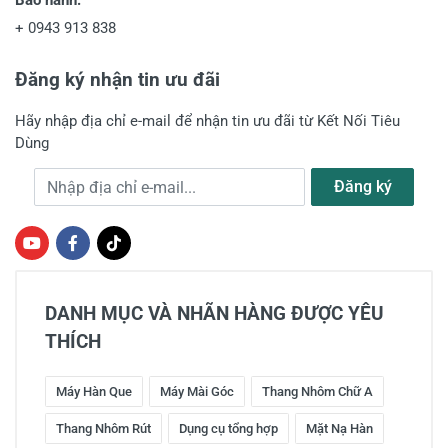
Bảo hành:
+
0943 913 838
Đăng ký nhận tin ưu đãi
Hãy nhập địa chỉ e-mail để nhận tin ưu đãi từ Kết Nối Tiêu
Dùng
Địa chỉ e-mail
Đăng ký
DANH MỤC VÀ NHÃN HÀNG ĐƯỢC YÊU
THÍCH
Máy Hàn Que
Máy Mài Góc
Thang Nhôm Chữ A
Thang Nhôm Rút
Dụng cụ tổng hợp
Mặt Nạ Hàn