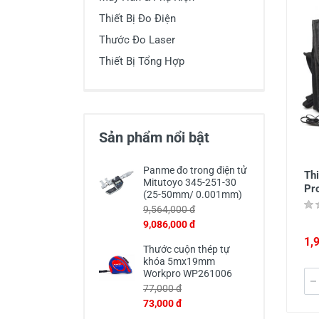
Thiết Bị Đo Điện
Thiết Bị Đo Điện
Thước Đo Laser
Thước Đo Laser
Thiết Bị Tổng Hợp
Đồ Bảo Hộ Lao Động
Sản phẩm nổi bật
Panme đo trong điện tử
Thi
Mitutoyo 345-251-30
Pr
(25-50mm/ 0.001mm)
9,564,000 đ
9,086,000 đ
1,
Thước cuộn thép tự
khóa 5mx19mm
Workpro WP261006
77,000 đ
73,000 đ