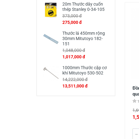
20m Thước dây cuốn
thép Stanley 0-34-105
373,000 đ
275,000 đ
Thước lá 450mm rộng
30mm Mitutoyo 182-
151
1,048,000 đ
1,017,000 đ
1000mm Thước cặp cơ
khí Mitutoyo 530-502
14,222,000 đ
13,511,000 đ
Đồ
qu
1,6
1,