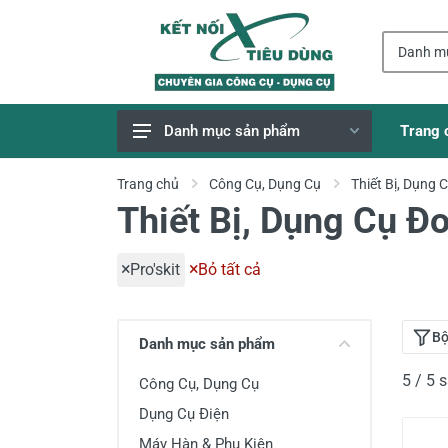
Trang 
Danh mục sản phẩm
Giao Hàng Miễn Phí
Trang chủ
Công Cụ, Dụng Cụ
Thiết Bị, Dụng 
Thiết Bị, Dụng Cụ Đo
Công Cụ, Dụng Cụ
Thiết Bị Dùng Pin
Pro'skit
Bỏ tất cả
Dụng Cụ Điện
Thiết Bị Nâng Đỡ
Bộ
Danh mục sản phẩm
Thang nhôm
5 / 5
Công Cụ, Dụng Cụ
Phụ Tùng, Linh Kiện
Dụng Cụ Điện
Máy Hàn & Phụ Kiện
Máy Hàn & Phụ Kiện