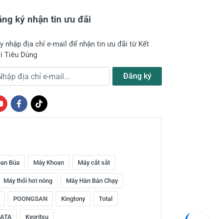
ng ký nhận tin ưu đãi
y nhập địa chỉ e-mail để nhận tin ưu đãi từ Kết
i Tiêu Dùng
a chỉ e-mail
Đăng ký
an Búa
Máy Khoan
Máy cắt sắt
Máy thổi hơi nóng
Máy Hàn Bán Chạy
POONGSAN
Kingtony
Total
ATA
Kyoritsu