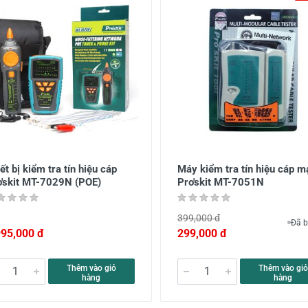
ết bị kiểm tra tín hiệu cáp
Máy kiểm tra tín hiệu cáp 
o'skit MT-7029N (POE)
Pro'skit MT-7051N
399,000 đ
Đã b
995,000 đ
299,000 đ
Thêm vào giỏ
Thêm vào giỏ
hàng
hàng