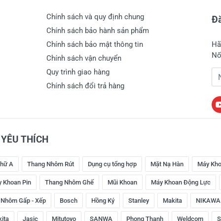
Chính sách và quy định chung
Đă
Chính sách bảo hành sản phẩm
Chính sách bảo mật thông tin
Hã
Nố
Chính sách vận chuyển
Quy trình giao hàng
Đị
Chính sách đổi trả hàng
YÊU THÍCH
hữ A
Thang Nhôm Rút
Dụng cụ tổng hợp
Mặt Nạ Hàn
Máy Kho
 Khoan Pin
Thang Nhôm Ghế
Mũi Khoan
Máy Khoan Động Lực
 Nhôm Gấp - Xếp
Bosch
Hồng Ký
Stanley
Makita
NIKAWA
kita
Jasic
Mitutoyo
SANWA
Phong Thạnh
Weldcom
S