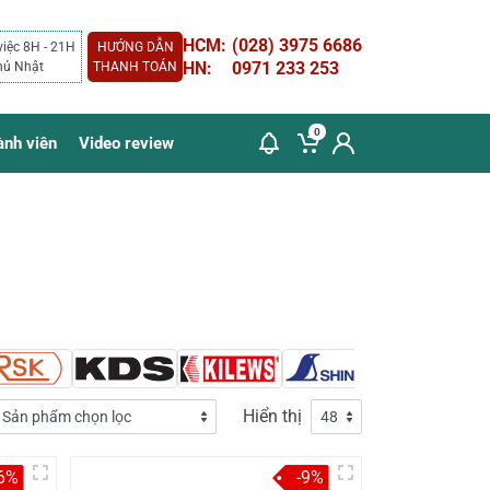
HCM:
(028) 3975 6686
việc 8H - 21H
HƯỚNG DẪN
HN:
0971 233 253
hủ Nhật
THANH TOÁN
0
ành viên
Video review
Hiển thị
6%
-9%