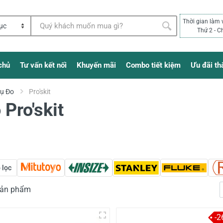
Thời gian làm 
Thứ 2 - C
chủ
Tư vấn kết nối
Khuyến mãi
Combo tiết kiệm
Ưu đãi th
Cụ Đo
Pro'skit
 Pro'skit
 lọc
 sản phẩm
-2