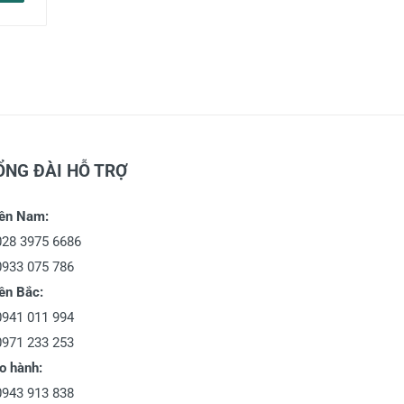
ỔNG ĐÀI HỖ TRỢ
ền Nam:
028 3975 6686
0933 075 786
ền Bắc:
0941 011 994
0971 233 253
o hành:
0943 913 838