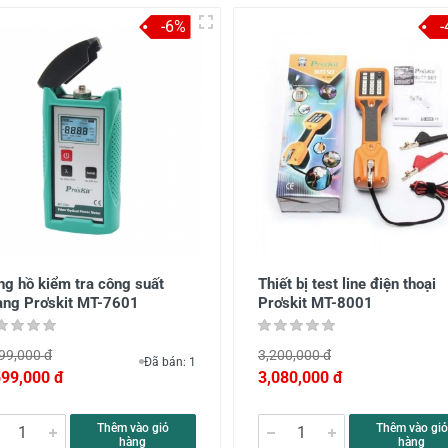
-6%
ng hồ kiểm tra công suất
Thiết bị test line điện thoại
ang Pro'skit MT-7601
Pro'skit MT-8001
99,000 đ
3,200,000 đ
Đã bán: 1
599,000 đ
3,080,000 đ
Thêm vào giỏ
Thêm vào giỏ
hàng
hàng