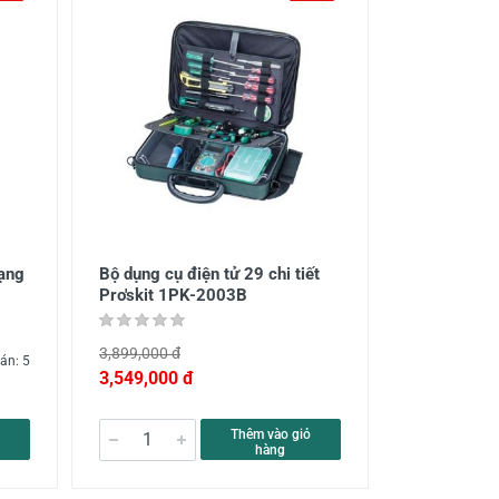
mạng
Bộ dụng cụ điện tử 29 chi tiết
Pro'skit 1PK-2003B
3,899,000 đ
án: 5
3,549,000 đ
Thêm vào giỏ
hàng