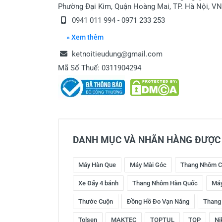
Phường Đại Kim, Quận Hoàng Mai, TP. Hà Nội, VN
0941 011 994 - 0971 233 253
» Xem thêm
ketnoitieudung@gmail.com
Mã Số Thuế: 0311904294
DANH MỤC VÀ NHÃN HÀNG ĐƯỢC 
Máy Hàn Que
Máy Mài Góc
Thang Nhôm C
Xe Đẩy 4 bánh
Thang Nhôm Hàn Quốc
Máy
Thước Cuộn
Đồng Hồ Đo Vạn Năng
Thang
Tolsen
MAKTEC
TOPTUL
TOP
Ni