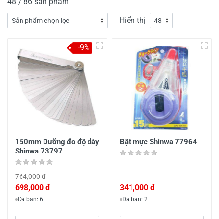
48 / 86 sản phẩm
Hiển thị
-9%
150mm Dưỡng đo độ dày
Bật mực Shinwa 77964
Shinwa 73797
764,000 đ
698,000 đ
341,000 đ
Đã bán: 6
Đã bán: 2