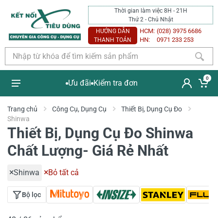
Thời gian làm việc 8H - 21H
Thứ 2 - Chủ Nhật
HCM:
(028) 3975 6686
HƯỚNG DẪN
HN:
0971 233 253
THANH TOÁN
0
Ưu đãi
Kiểm tra đơn
Trang chủ
Công Cụ, Dụng Cụ
Thiết Bị, Dụng Cụ Đo
Shinwa
Thiết Bị, Dụng Cụ Đo Shinwa
Chất Lượng- Giá Rẻ Nhất
Shinwa
Bỏ tất cả
Bộ lọc