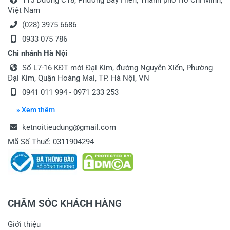
115 Đường C18, Phường Bảy Hiền, Thành phố Hồ Chí Minh,
Việt Nam
(028) 3975 6686
0933 075 786
Chi nhánh Hà Nội
Số L7-16 KĐT mới Đại Kim, đường Nguyễn Xiển, Phường
Đại Kim, Quận Hoàng Mai, TP. Hà Nội, VN
0941 011 994 - 0971 233 253
» Xem thêm
ketnoitieudung@gmail.com
Mã Số Thuế: 0311904294
CHĂM SÓC KHÁCH HÀNG
Giới thiệu