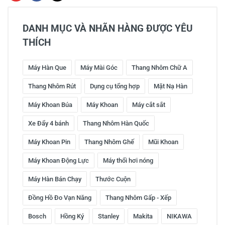
DANH MỤC VÀ NHÃN HÀNG ĐƯỢC YÊU
THÍCH
Máy Hàn Que
Máy Mài Góc
Thang Nhôm Chữ A
Thang Nhôm Rút
Dụng cụ tổng hợp
Mặt Nạ Hàn
Máy Khoan Búa
Máy Khoan
Máy cắt sắt
Xe Đẩy 4 bánh
Thang Nhôm Hàn Quốc
Máy Khoan Pin
Thang Nhôm Ghế
Mũi Khoan
Máy Khoan Động Lực
Máy thổi hơi nóng
Máy Hàn Bán Chạy
Thước Cuộn
Đồng Hồ Đo Vạn Năng
Thang Nhôm Gấp - Xếp
Bosch
Hồng Ký
Stanley
Makita
NIKAWA