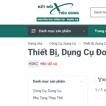
Trang 
Danh mục sản phẩm
Giao Hàng Miễn Phí
Trang chủ
Công Cụ, Dụng Cụ
Thiết Bị, Dụng 
Thiết Bị, Dụng Cụ Đ
Công Cụ, Dụng Cụ
Thiết Bị Dùng Pin
SKC
Bỏ tất cả
Dụng Cụ Điện
Thiết Bị Nâng Đỡ
Bộ
Danh mục sản phẩm
Thang nhôm
1 / 1
Công Cụ, Dụng Cụ
Phụ Tùng, Linh Kiện
Phụ Tùng Thay Thế
Máy Hàn & Phụ Kiện