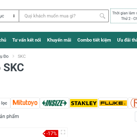
Thời gian làm 
Thứ 2 - C
chủ
Tư vấn kết nối
Khuyến mãi
Combo tiết kiệm
Ưu đãi th
Cụ Đo
SKC
o SKC
 lọc
 sản phẩm
-17%