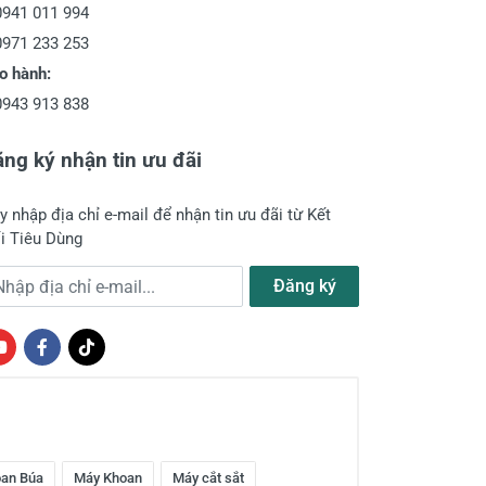
0941 011 994
0971 233 253
o hành:
0943 913 838
ng ký nhận tin ưu đãi
y nhập địa chỉ e-mail để nhận tin ưu đãi từ Kết
i Tiêu Dùng
a chỉ e-mail
Đăng ký
an Búa
Máy Khoan
Máy cắt sắt