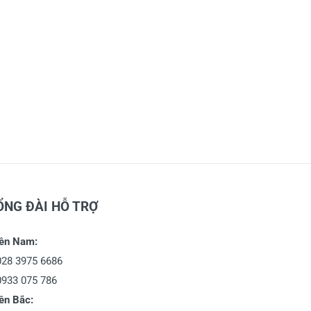
ỔNG ĐÀI HỖ TRỢ
ền Nam:
028 3975 6686
0933 075 786
ền Bắc: