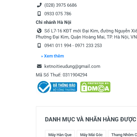
(028) 3975 6686
0933 075 786
Chi nhánh Hà Nội
Số L7-16 KĐT mới Đại Kim, đường Nguyễn Xiể
Phường Đại Kim, Quận Hoàng Mai, TP. Hà Nội, VN
0941 011 994 - 0971 233 253
» Xem thêm
ketnoitieudung@gmail.com
Mã Số Thuế: 0311904294
DANH MỤC VÀ NHÃN HÀNG ĐƯỢC 
Máy Hàn Que
Máy Mài Góc
Thang Nhôm C