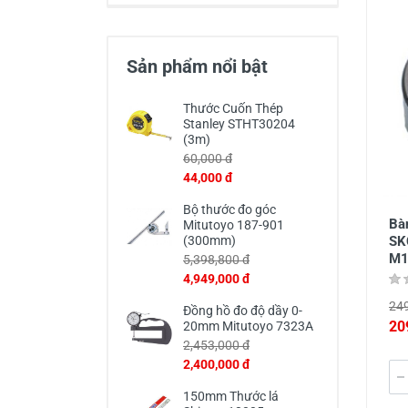
Thiết Bị Đo Điện
Thước Đo Laser
Sản phẩm nổi bật
Đồ Bảo Hộ Lao Động
Thước Cuốn Thép
Stanley STHT30204
(3m)
60,000 đ
44,000 đ
Bộ thước đo góc
Bàn
Mitutoyo 187-901
SK
(300mm)
M1
5,398,800 đ
4,949,000 đ
249
Đồng hồ đo độ dầy 0-
20
20mm Mitutoyo 7323A
2,453,000 đ
2,400,000 đ
150mm Thước lá