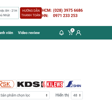
HCM:
(028) 3975 6686
việc 8H - 21H
HƯỚNG DẪN
HN:
0971 233 253
hủ Nhật
THANH TOÁN
0
ành viên
Video review
Hiển thị