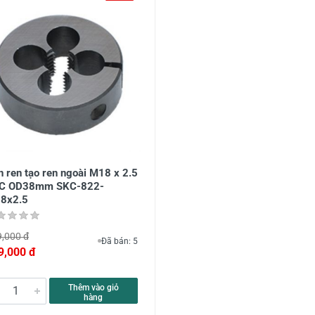
 ren tạo ren ngoài M18 x 2.5
C OD38mm SKC-822-
8x2.5
,000 đ
Đã bán: 5
9,000 đ
Thêm vào giỏ
hàng