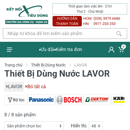
Thời gian làm việc 8H - 21H
Thứ 2 - Chủ Nhật
HCM:
(028) 3975 6686
HƯỚNG DẪN
HN:
0971 233 253
THANH TOÁN
0
Ưu đãi
Kiểm tra đơn
Trang chủ
Thiết Bị Dùng Nước
LAVOR
Thiết Bị Dùng Nước LAVOR
LAVOR
Bỏ tất cả
Bộ lọc
8 / 8 sản phẩm
Hiển thị