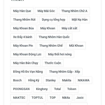
Máy Hàn Que
Máy Mài Góc
Thang Nhôm Chữ A
Thang Nhôm Rút
Dụng cụ tổng hợp
Mặt Nạ Hàn
Máy Khoan Búa
Máy Khoan
Máy cắt sắt
Xe Đẩy 4 bánh
Thang Nhôm Hàn Quốc
Máy Khoan Pin
Thang Nhôm Ghế
Mũi Khoan
Máy Khoan Động Lực
Máy thổi hơi nóng
Máy Hàn Bán Chạy
Thước Cuộn
Đồng Hồ Đo Vạn Năng
Thang Nhôm Gấp - Xếp
Bosch
Hồng Ký
Stanley
Makita
NIKAWA
POONGSAN
Kingtony
Total
Tolsen
MAKTEC
TOPTUL
TOP
Nikita
Jasic