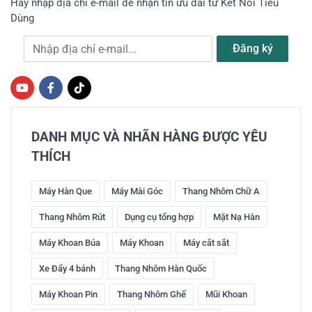
Hãy nhập địa chỉ e-mail để nhận tin ưu đãi từ Kết Nối Tiêu
Dùng
Địa chỉ e-mail
Đăng ký
DANH MỤC VÀ NHÃN HÀNG ĐƯỢC YÊU
THÍCH
Máy Hàn Que
Máy Mài Góc
Thang Nhôm Chữ A
Thang Nhôm Rút
Dụng cụ tổng hợp
Mặt Nạ Hàn
Máy Khoan Búa
Máy Khoan
Máy cắt sắt
Xe Đẩy 4 bánh
Thang Nhôm Hàn Quốc
Máy Khoan Pin
Thang Nhôm Ghế
Mũi Khoan