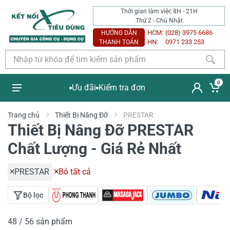
Thời gian làm việc 8H - 21H
Thứ 2 - Chủ Nhật
HCM:
(028) 3975 6686
HƯỚNG DẪN
HN:
0971 233 253
THANH TOÁN
0
Ưu đãi
Kiểm tra đơn
Trang chủ
Thiết Bị Nâng Đỡ
PRESTAR
Thiết Bị Nâng Đỡ PRESTAR
Chất Lượng - Giá Rẻ Nhất
PRESTAR
Bỏ tất cả
Bộ lọc
48 / 56 sản phẩm