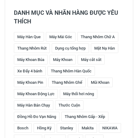
DANH MỤC VÀ NHÃN HÀNG ĐƯỢC YÊU
THÍCH
Máy Hàn Que
Máy Mài Góc
Thang Nhôm Chữ A
Thang Nhôm Rút
Dụng cụ tổng hợp
Mặt Nạ Hàn
Máy Khoan Búa
Máy Khoan
Máy cắt sắt
Xe Đẩy 4 bánh
Thang Nhôm Hàn Quốc
Máy Khoan Pin
Thang Nhôm Ghế
Mũi Khoan
Máy Khoan Động Lực
Máy thổi hơi nóng
Máy Hàn Bán Chạy
Thước Cuộn
Đồng Hồ Đo Vạn Năng
Thang Nhôm Gấp - Xếp
Bosch
Hồng Ký
Stanley
Makita
NIKAWA