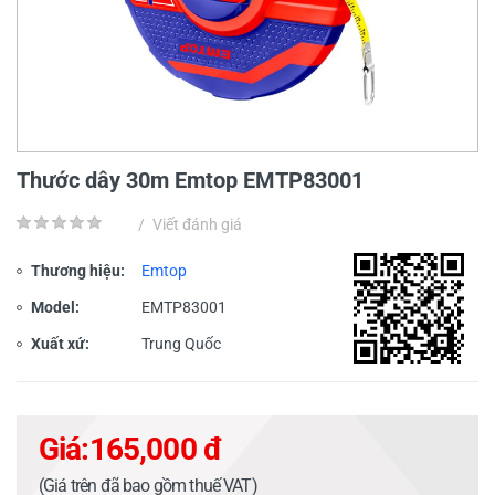
Thước dây 30m Emtop EMTP83001
/
Viết đánh giá
Thương hiệu:
Emtop
Model:
EMTP83001
Xuất xứ:
Trung Quốc
Giá:
165,000 đ
(Giá trên đã bao gồm thuế VAT)