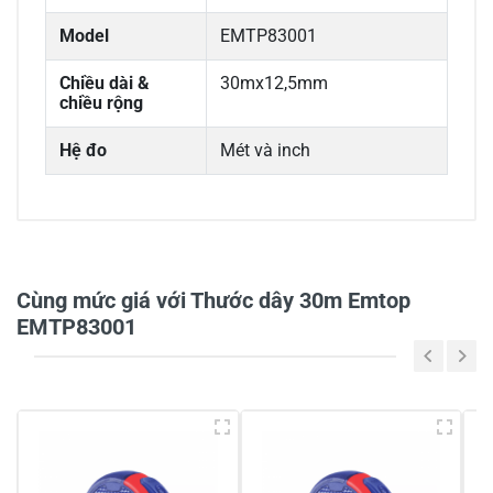
Model
EMTP83001
Chiều dài &
30mx12,5mm
chiều rộng
Hệ đo
Mét và inch
0/5
Cùng mức giá với Thước dây 30m Emtop
EMTP83001
5
-
4
-
3
-
2
-
1
-