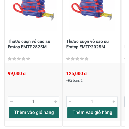
Chia sẻ nhận xét về sản phẩm
Viết nhận xét của bạn
Thước cuộn vỏ cao su
Thước cuộn vỏ cao su
T
Emtop EMTP2825M
Emtop EMTP2025M
E
99,000 đ
125,000 đ
1
Đã bán: 2
Viết nhận xét về sản phẩm
Đánh giá sao
Thêm vào giỏ hàng
Thêm vào giỏ hàng
Họ và tên
*