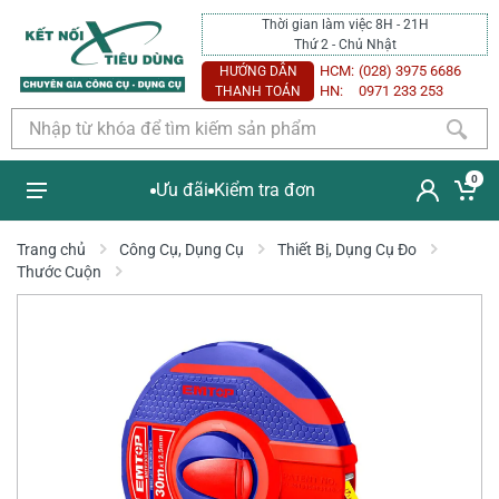
Thời gian làm việc 8H - 21H
Thứ 2 - Chủ Nhật
HCM:
(028) 3975 6686
HƯỚNG DẪN
HN:
0971 233 253
THANH TOÁN
0
Ưu đãi
Kiểm tra đơn
Trang chủ
Công Cụ, Dụng Cụ
Thiết Bị, Dụng Cụ Đo
Thước Cuộn