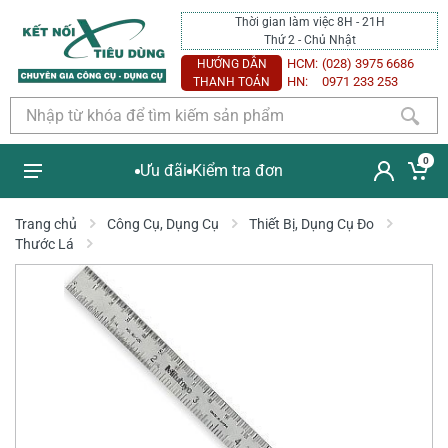
Thời gian làm việc 8H - 21H
Thứ 2 - Chủ Nhật
HCM:
(028) 3975 6686
HƯỚNG DẪN
HN:
0971 233 253
THANH TOÁN
0
Ưu đãi
Kiểm tra đơn
Trang chủ
Công Cụ, Dụng Cụ
Thiết Bị, Dụng Cụ Đo
Thước Lá