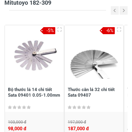
Mitutoyo 182-309
Tiêu đề của nhận xét
*
-5%
-6%
Viết nhận xét của bạn vào bên dưới
*
Gửi nhận xét
Bộ thước lá 14 chi tiết
Thước căn lá 32 chi tiết
Th
Sata 09401 0.05-1.00mm
Sata 09407
K
103,000 đ
197,000 đ
1
98,000 đ
187,000 đ
Đ