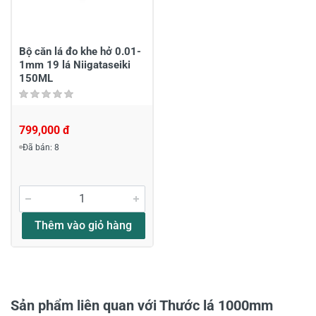
Chia sẻ nhận xét về sản phẩm
Viết nhận xét của bạn
Bộ căn lá đo khe hở 0.01-
1mm 19 lá Niigataseiki
150ML
799,000 đ
Đã bán: 8
Viết nhận xét về sản phẩm
Đánh giá sao
Thêm vào giỏ hàng
Họ và tên
*
Sản phẩm liên quan với Thước lá 1000mm