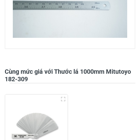
0/5
Cùng mức giá với Thước lá 1000mm Mitutoyo
182-309
5
-
4
-
3
-
2
-
1
-