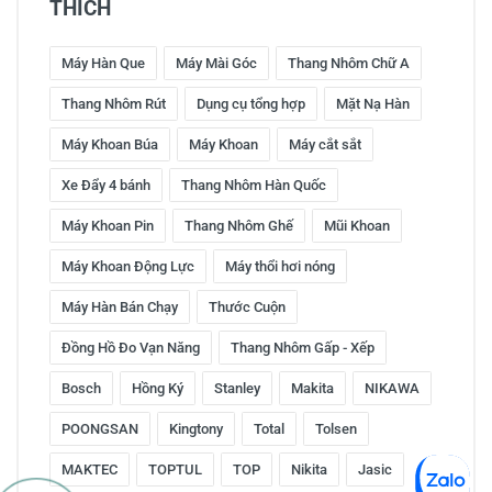
THÍCH
Máy Hàn Que
Máy Mài Góc
Thang Nhôm Chữ A
Thang Nhôm Rút
Dụng cụ tổng hợp
Mặt Nạ Hàn
Máy Khoan Búa
Máy Khoan
Máy cắt sắt
Xe Đẩy 4 bánh
Thang Nhôm Hàn Quốc
Máy Khoan Pin
Thang Nhôm Ghế
Mũi Khoan
Máy Khoan Động Lực
Máy thổi hơi nóng
Máy Hàn Bán Chạy
Thước Cuộn
Đồng Hồ Đo Vạn Năng
Thang Nhôm Gấp - Xếp
Bosch
Hồng Ký
Stanley
Makita
NIKAWA
POONGSAN
Kingtony
Total
Tolsen
MAKTEC
TOPTUL
TOP
Nikita
Jasic