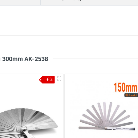
5
-
4
-
Chi
3
-
2
-
1
-
aki 300mm AK-2538
-6%
à tên
*
Tiêu đề của nhận xét
*