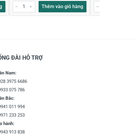
g
Thêm vào giỏ hàng
Thêm
ỔNG ĐÀI HỖ TRỢ
ền Nam:
028 3975 6686
0933 075 786
ền Bắc:
0941 011 994
0971 233 253
o hành:
0943 913 838