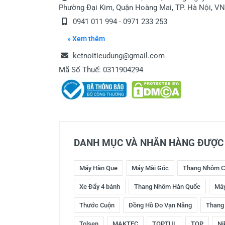
Phường Đại Kim, Quận Hoàng Mai, TP. Hà Nội, VN
0941 011 994 - 0971 233 253
» Xem thêm
ketnoitieudung@gmail.com
Mã Số Thuế: 0311904294
DANH MỤC VÀ NHÃN HÀNG ĐƯỢC 
Máy Hàn Que
Máy Mài Góc
Thang Nhôm C
Xe Đẩy 4 bánh
Thang Nhôm Hàn Quốc
Máy
Thước Cuộn
Đồng Hồ Đo Vạn Năng
Thang
Tolsen
MAKTEC
TOPTUL
TOP
Ni