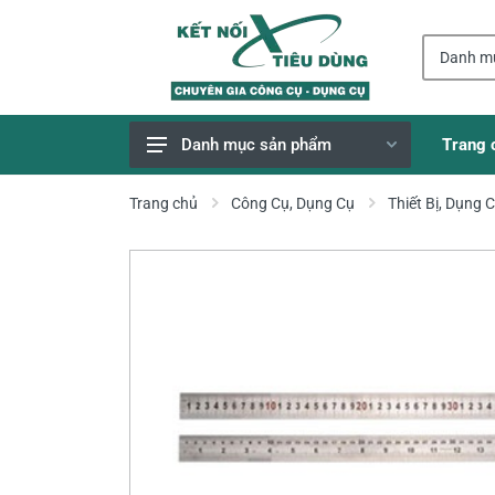
Trang 
Danh mục sản phẩm
Giao Hàng Miễn Phí
Trang chủ
Công Cụ, Dụng Cụ
Thiết Bị, Dụng 
Công Cụ, Dụng Cụ
Thiết Bị Dùng Pin
Dụng Cụ Điện
Thiết Bị Nâng Đỡ
Thang nhôm
Phụ Tùng, Linh Kiện
Máy Hàn & Phụ Kiện