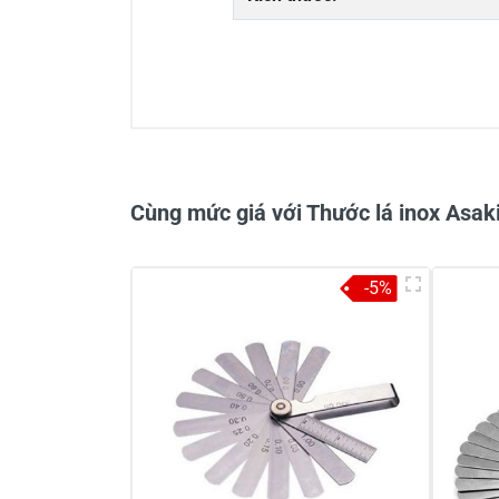
0/5
Cùng mức giá với Thước lá inox As
-5%
Viết nhận xét về sản phẩm
Đánh giá sao
Họ v