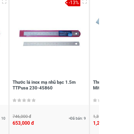
-13%
Thước lá inox mạ nhũ bạc 1.5m
Thước lá 600mm r
TTPusa 230-45860
Mitutoyo 182-171
746,000 đ
1,320,000 đ
 10
Đã bán: 9
653,000 đ
1,280,000 đ