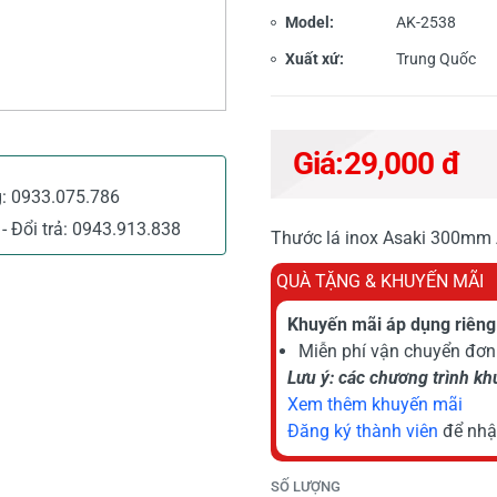
Model:
AK-2538
Xuất xứ:
Trung Quốc
Giá:
29,000 đ
g:
0933.075.786
- Đổi trả:
0943.913.838
Thước lá inox Asaki 300mm A
QUÀ TẶNG & KHUYẾN MÃI
Khuyến mãi áp dụng riêng 
Miễn phí vận chuyển đơn 
Lưu ý: các chương trình k
Xem thêm khuyến mãi
Đăng ký thành viên
để nhậ
SỐ LƯỢNG