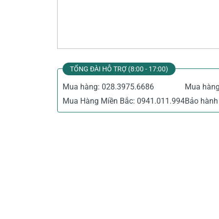
Thiết Bị Đo Điện
Thước Đo Laser
Đồ Bảo Hộ Lao Động
TỔNG ĐÀI HỖ TRỢ (8:00 - 17:00)
Mua hàng:
028.3975.6686
Mua hàn
Mua Hàng Miền Bắc:
0941.011.994
Bảo hành 