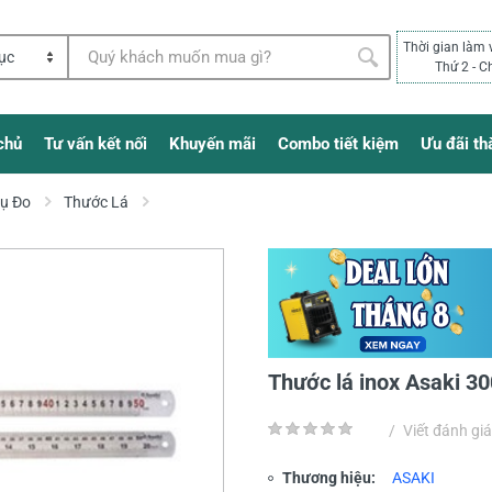
Thời gian làm 
Thứ 2 - C
chủ
Tư vấn kết nối
Khuyến mãi
Combo tiết kiệm
Ưu đãi th
Cụ Đo
Thước Lá
Thước lá inox Asaki 
/
Viết đánh giá
Thương hiệu:
ASAKI