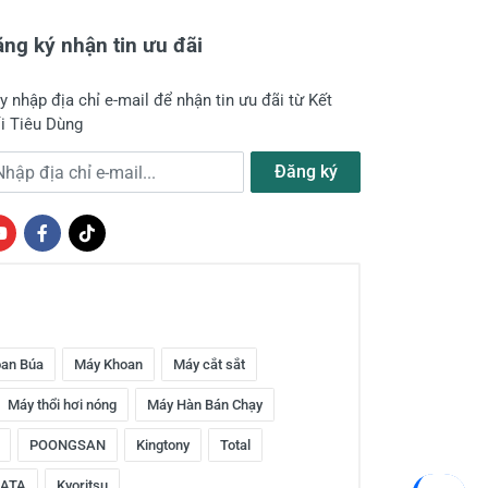
ng ký nhận tin ưu đãi
y nhập địa chỉ e-mail để nhận tin ưu đãi từ Kết
i Tiêu Dùng
a chỉ e-mail
Đăng ký
an Búa
Máy Khoan
Máy cắt sắt
Máy thổi hơi nóng
Máy Hàn Bán Chạy
POONGSAN
Kingtony
Total
ATA
Kyoritsu