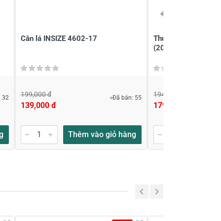
Căn lá INSIZE 4602-17
Thước lá Mitutoyo 
(200mm)
199,000 đ
194,000 đ
 32
Đã bán: 55
139,000 đ
179,000 đ
g
Thêm vào giỏ hàng
Thêm