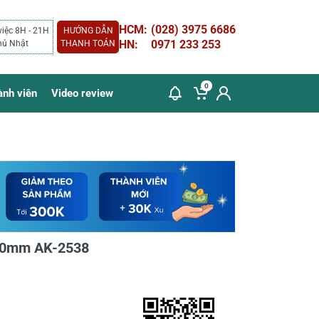
HCM:
(028) 3975 6686
việc 8H - 21H
HƯỚNG DẪN
HN:
0971 233 253
hủ Nhật
THANH TOÁN
0
ành viên
Video review
300mm AK-2538