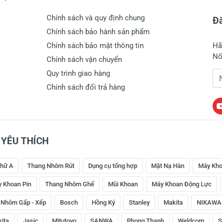
Chính sách và quy định chung
Đă
Chính sách bảo hành sản phẩm
Chính sách bảo mật thông tin
Hã
Nố
Chính sách vận chuyển
Quy trình giao hàng
Đị
Chính sách đổi trả hàng
YÊU THÍCH
hữ A
Thang Nhôm Rút
Dụng cụ tổng hợp
Mặt Nạ Hàn
Máy Kho
 Khoan Pin
Thang Nhôm Ghế
Mũi Khoan
Máy Khoan Động Lực
 Nhôm Gấp - Xếp
Bosch
Hồng Ký
Stanley
Makita
NIKAWA
kita
Jasic
Mitutoyo
SANWA
Phong Thạnh
Weldcom
S