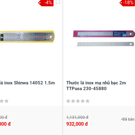
-4%
-18%
lá inox Shinwa 14052 1.5m
Thước lá inox mạ nhũ bạc 2m
TTPusa 230-45880
00 đ
1,131,000 đ
Đã bán:
000 đ
932,000 đ