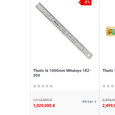
-8%
Thước lá 1000mm Mitutoyo 182-
Thước 
309
1,113,000 đ
2,594,0
Đã bán: 3
1,029,000 đ
2,499,