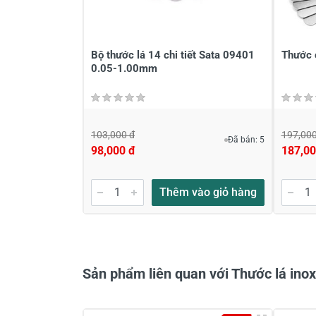
Viết nhận xét của bạn vào bên dư
Bộ thước lá 14 chi tiết Sata 09401
Thước c
0.05-1.00mm
103,000 đ
197,000
Đã bán: 5
98,000 đ
187,00
Gửi nhận xét
Thêm vào giỏ hàng
Sản phẩm liên quan với Thước lá in