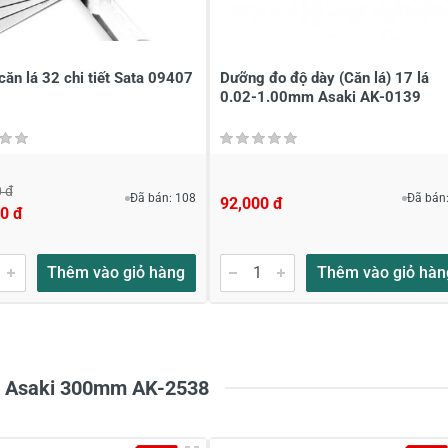
ới
*
ăn lá 32 chi tiết Sata 09407
Dưỡng đo độ dày (Căn lá) 17 lá
0.02-1.00mm Asaki AK-0139
 đ
Đã bán: 108
Đã bán:
92,000 đ
0 đ
Thêm vào giỏ hàng
Thêm vào giỏ hàn
ox Asaki 300mm AK-2538