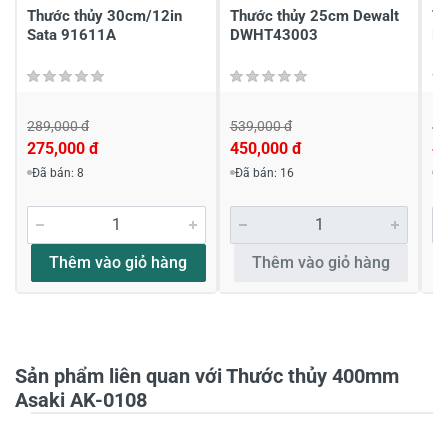
Thước thủy 30cm/12in
Thước thủy 25cm Dewalt
Th
Sata 91611A
DWHT43003
D
289,000 đ
539,000 đ
44
275,000 đ
450,000 đ
4
Viết nhận xét về sản phẩm
Đã bán: 8
Đã bán: 16
Đ
Đánh giá sao
Thêm vào giỏ hàng
Thêm vào giỏ hàng
Họ và tên
*
Sản phẩm liên quan với Thước thủy 400mm
Tiêu đề của nhận xét
*
Asaki AK-0108