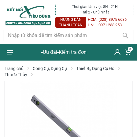
Thời gian làm việc 8H - 21H
Thứ 2 - Chủ Nhật
HCM:
(028) 3975 6686
HƯỚNG DẪN
HN:
0971 233 253
THANH TOÁN
0
Ưu đãi
Kiểm tra đơn
Trang chủ
Công Cụ, Dụng Cụ
Thiết Bị, Dụng Cụ Đo
Thước Thủy