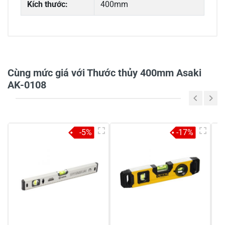
Kích thước:
400mm
0/5
Cùng mức giá với Thước thủy 400mm Asaki
AK-0108
5
-
4
-
-5%
-17%
3
-
2
-
1
-
Chia sẻ nhận xét về sản phẩm
Viết nhận xét của bạn