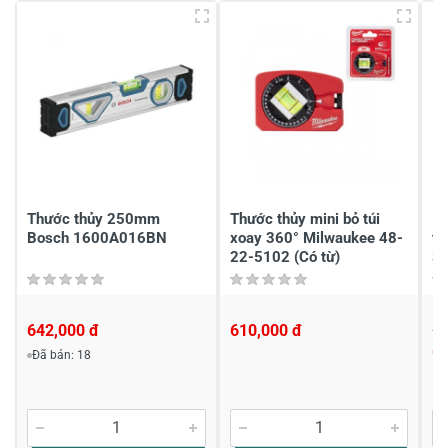
Viết nhận xét của bạn vào bên dưới
*
Gửi nhận xét
Thước thủy 250mm
Thước thủy mini bỏ túi
1
Bosch 1600A016BN
xoay 360° Milwaukee 48-
th
22-5102 (Có từ)
S
642,000 đ
610,000 đ
69
6
Đã bán: 18