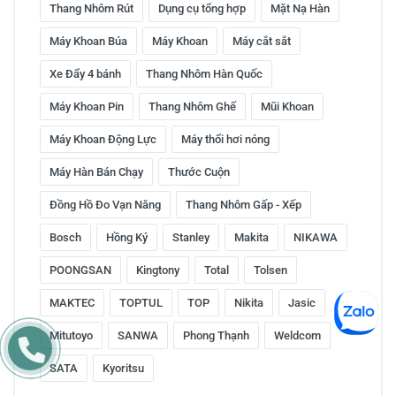
Thang Nhôm Rút
Dụng cụ tổng hợp
Mặt Nạ Hàn
Máy Khoan Búa
Máy Khoan
Máy cắt sắt
Xe Đẩy 4 bánh
Thang Nhôm Hàn Quốc
Máy Khoan Pin
Thang Nhôm Ghế
Mũi Khoan
Máy Khoan Động Lực
Máy thổi hơi nóng
Máy Hàn Bán Chạy
Thước Cuộn
Đồng Hồ Đo Vạn Năng
Thang Nhôm Gấp - Xếp
Bosch
Hồng Ký
Stanley
Makita
NIKAWA
POONGSAN
Kingtony
Total
Tolsen
MAKTEC
TOPTUL
TOP
Nikita
Jasic
Mitutoyo
SANWA
Phong Thạnh
Weldcom
SATA
Kyoritsu