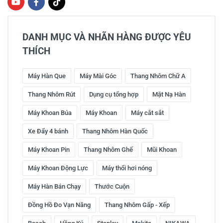
DANH MỤC VÀ NHÃN HÀNG ĐƯỢC YÊU
THÍCH
Máy Hàn Que
Máy Mài Góc
Thang Nhôm Chữ A
Thang Nhôm Rút
Dụng cụ tổng hợp
Mặt Nạ Hàn
Máy Khoan Búa
Máy Khoan
Máy cắt sắt
Xe Đẩy 4 bánh
Thang Nhôm Hàn Quốc
Máy Khoan Pin
Thang Nhôm Ghế
Mũi Khoan
Máy Khoan Động Lực
Máy thổi hơi nóng
Máy Hàn Bán Chạy
Thước Cuộn
Đồng Hồ Đo Vạn Năng
Thang Nhôm Gấp - Xếp