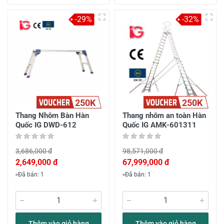
-29%
-32%
250K
250K
Thang Nhôm Bàn Hàn
Thang nhôm an toàn Hàn
Quốc IG DWD-612
Quốc IG AMK-601311
3,686,000 đ
98,571,000 đ
2,649,000 đ
67,999,000 đ
Đã bán: 1
Đã bán: 1
Thêm vào giỏ hàng
Thêm vào giỏ hàng