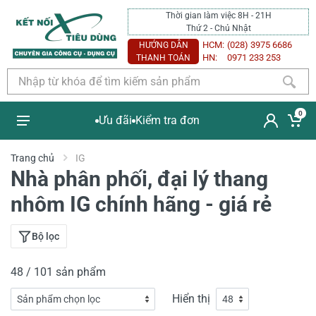
Thời gian làm việc 8H - 21H
Thứ 2 - Chủ Nhật
HCM:
(028) 3975 6686
HƯỚNG DẪN
HN:
0971 233 253
THANH TOÁN
0
Ưu đãi
Kiểm tra đơn
Trang chủ
IG
Nhà phân phối, đại lý thang
nhôm IG chính hãng - giá rẻ
Bộ lọc
48 / 101 sản phẩm
Hiển thị