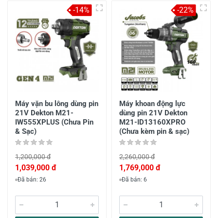
-14%
-22%
Máy vặn bu lông dùng pin
Máy khoan động lực
21V Dekton M21-
dùng pin 21V Dekton
IW555XPLUS (Chưa Pin
M21-ID13160XPRO
& Sạc)
(Chưa kèm pin & sạc)
1,200,000 đ
2,260,000 đ
1,039,000 đ
1,769,000 đ
Đã bán: 26
Đã bán: 6