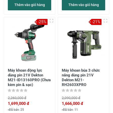
Thêm vào giỏ hàng
Thêm vào giỏ hàng
-25%
-21%
Máy khoan động lực
Máy khoan búa 3 chức
dùng pin 21V Dekton
năng dùng pin 21V
M21-ID13160PRO (Chưa
Dekton M21-
kèm pin & sạc)
RH2603XPRO
2,260,000 đ
2,090,000 đ
1,699,000 đ
1,666,000 đ
Đã bán: 25
Đã bán: 11