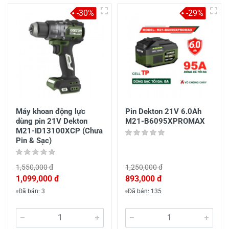
-30%
-29%
Máy khoan động lực
Pin Dekton 21V 6.0Ah
dùng pin 21V Dekton
M21-B6095XPROMAX
M21-ID13100XCP (Chưa
Pin & Sạc)
1,550,000 đ
1,250,000 đ
1,099,000 đ
893,000 đ
Đã bán: 3
Đã bán: 135