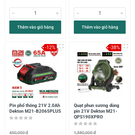
Thêm vào giỏ hàng
Thêm vào giỏ hàng
-12%
-38%
Pin phổ thông 21V 2.0Ah
Quạt phun sương dùng
Dekton M21-B2065PLUS
pin 21V Dekton M21-
QPS190XPRO
450,000 đ
1,580,000 đ