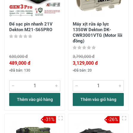
Đế sạc pin nhanh 21V
Máy xịt rửa áp lực
Dekton M21-S65PRO
1350W Dekton DK-
CWR3001VTG (Motor lõi
đồng)
630,000 đ
3,790,000 đ
489,000 đ
3,129,000 đ
Đã bán: 130
Đã bán: 20
Thêm vào giỏ hàng
Thêm vào giỏ hàng
-31%
-26%