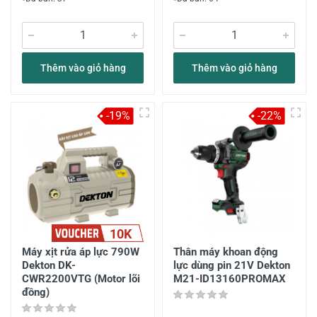
Thêm vào giỏ hàng
Thêm vào giỏ hàng
-19%
-22%
10K
Máy xịt rửa áp lực 790W
Thân máy khoan động
Dekton DK-
lực dùng pin 21V Dekton
CWR2200VTG (Motor lõi
M21-ID13160PROMAX
đồng)