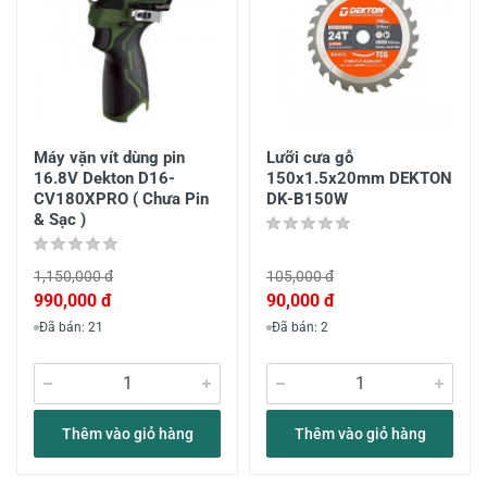
Máy vặn vít dùng pin
Lưỡi cưa gỗ
16.8V Dekton D16-
150x1.5x20mm DEKTON
CV180XPRO ( Chưa Pin
DK-B150W
& Sạc )
1,150,000 đ
105,000 đ
990,000 đ
90,000 đ
Đã bán: 21
Đã bán: 2
Thêm vào giỏ hàng
Thêm vào giỏ hàng