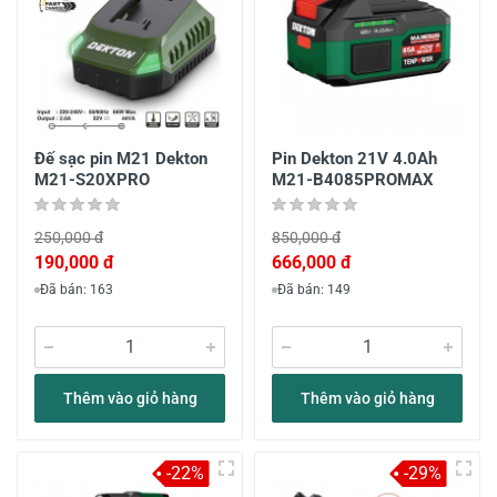
Đế sạc pin M21 Dekton
Pin Dekton 21V 4.0Ah
M21-S20XPRO
M21-B4085PROMAX
250,000 đ
850,000 đ
190,000 đ
666,000 đ
Đã bán: 163
Đã bán: 149
Thêm vào giỏ hàng
Thêm vào giỏ hàng
-22%
-29%