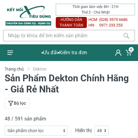
Thời gian làm việc 8H - 21H
Thứ 2 - Chủ Nhật
HCM:
(028) 3975 6686
HƯỚNG DẪN
HN:
0971 233 253
THANH TOÁN
0
Ưu đãi
Kiểm tra đơn
Trang chủ
Dekton
Sản Phẩm Dekton Chính Hãng
- Giá Rẻ Nhất
Bộ lọc
48 / 591 sản phẩm
Hiển thị