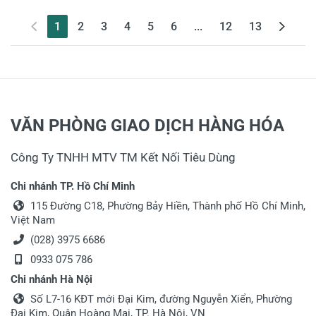
(current)
1
2
3
4
5
6
...
12
13
VĂN PHÒNG GIAO DỊCH HÀNG HÓA
Công Ty TNHH MTV TM Kết Nối Tiêu Dùng
Chi nhánh TP. Hồ Chí Minh
115 Đường C18, Phường Bảy Hiền, Thành phố Hồ Chí Minh,
Việt Nam
(028) 3975 6686
0933 075 786
Chi nhánh Hà Nội
Số L7-16 KĐT mới Đại Kim, đường Nguyễn Xiển, Phường
Đại Kim, Quận Hoàng Mai, TP. Hà Nội, VN