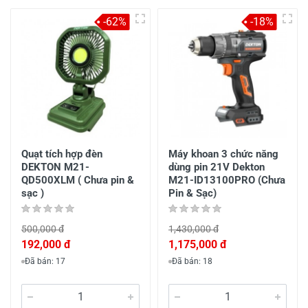
-62%
-18%
Quạt tích hợp đèn
Máy khoan 3 chức năng
DEKTON M21-
dùng pin 21V Dekton
QD500XLM ( Chưa pin &
M21-ID13100PRO (Chưa
sạc )
Pin & Sạc)
500,000 đ
1,430,000 đ
192,000 đ
1,175,000 đ
Đã bán: 17
Đã bán: 18