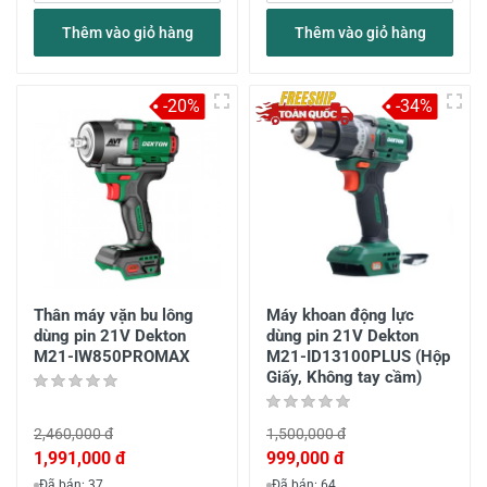
Thêm vào giỏ hàng
Thêm vào giỏ hàng
-20%
-34%
Thân máy vặn bu lông
Máy khoan động lực
dùng pin 21V Dekton
dùng pin 21V Dekton
M21-IW850PROMAX
M21-ID13100PLUS (Hộp
Giấy, Không tay cầm)
2,460,000 đ
1,500,000 đ
1,991,000 đ
999,000 đ
Đã bán: 37
Đã bán: 64