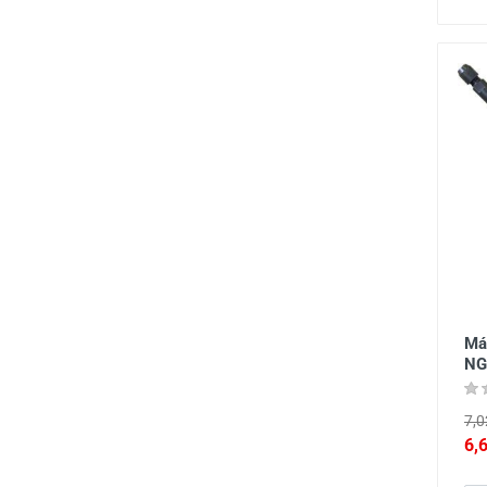
Má
NG
7,0
6,