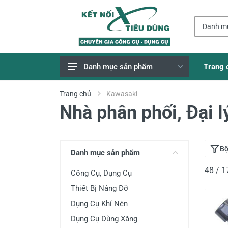
Trang 
Danh mục sản phẩm
Giao Hàng Miễn Phí
Trang chủ
Kawasaki
Nhà phân phối, Đại 
Công Cụ, Dụng Cụ
Thiết Bị Dùng Pin
Dụng Cụ Điện
Bộ
Danh mục sản phẩm
Thiết Bị Nâng Đỡ
48 / 
Công Cụ, Dụng Cụ
Thang nhôm
Thiết Bị Nâng Đỡ
Phụ Tùng, Linh Kiện
Dụng Cụ Khí Nén
Máy Hàn & Phụ Kiện
Dụng Cụ Dùng Xăng