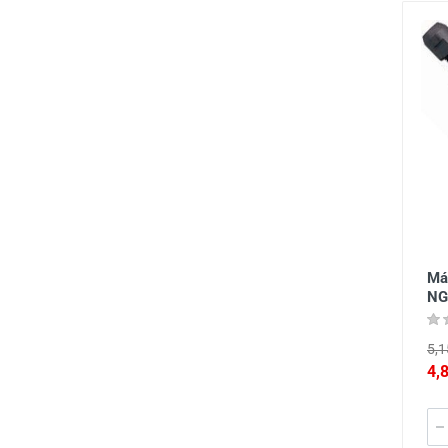
Má
NG
5,1
4,