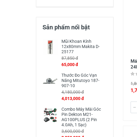
Thiết Bị Đo Điện
Thước Đo Laser
Sản phẩm nổi bật
Đồ Bảo Hộ Lao Động
Mũi Khoan Kính
12x80mm Makita D-
25177
87,850 đ
Má
65,000 đ
24
Thước Đo Góc Vạn
Năng Mitutoyo 187-
1,8
907-10
1,
4,180,000 đ
4,013,000 đ
Combo Máy Mài Góc
Pin Dekton M21-
AG100PLUS (2 Pin
4.0Ah, 1 Sạc)
3,600,000 đ