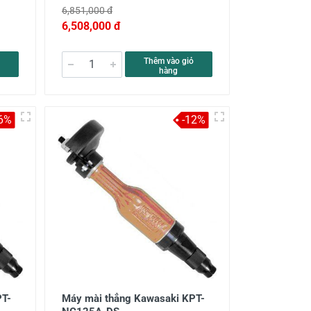
6,851,000 đ
6,508,000 đ
Thêm vào giỏ
hàng
-6%
-12%
PT-
Máy mài thẳng Kawasaki KPT-