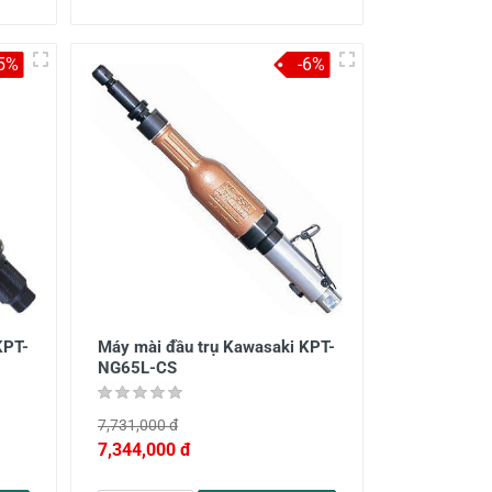
-5%
-6%
KPT-
Máy mài đầu trụ Kawasaki KPT-
NG65L-CS
7,731,000 đ
7,344,000 đ