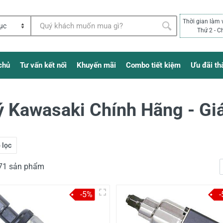
Thời gian làm 
Thứ 2 - C
chủ
Tư vấn kết nối
Khuyến mãi
Combo tiết kiệm
Ưu đãi th
lý Kawasaki Chính Hãng - Gi
 lọc
171 sản phẩm
-5%