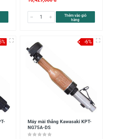
Thêm vào giỏ
hàng
-5%
-6%
PT-
Máy mài thẳng Kawasaki KPT-
NG75A-DS