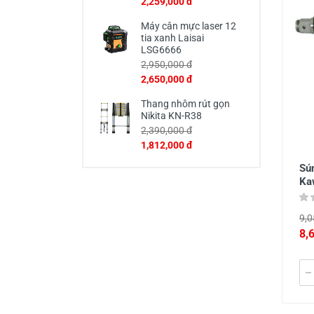
2,259,000 đ
Máy cân mực laser 12
tia xanh Laisai
LSG6666
2,950,000 đ
2,650,000 đ
Thang nhôm rút gọn
Nikita KN-R38
2,390,000 đ
1,812,000 đ
Sú
Ka
9,0
8,