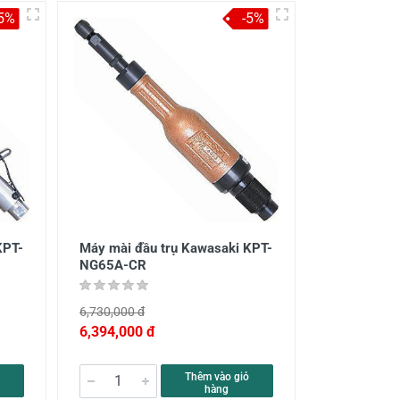
-5%
-5%
KPT-
Máy mài đầu trụ Kawasaki KPT-
NG65A-CR
6,730,000 đ
6,394,000 đ
Thêm vào giỏ
hàng