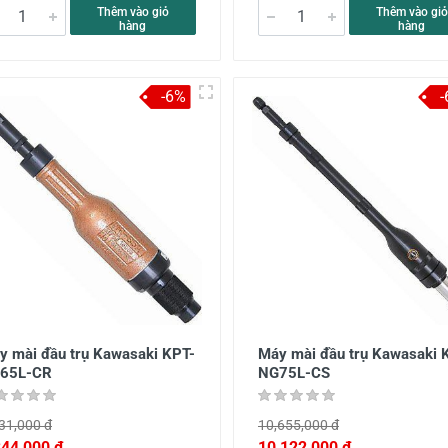
Thêm vào giỏ
Thêm vào giỏ
hàng
hàng
-6%
y mài đầu trụ Kawasaki KPT-
Máy mài đầu trụ Kawasaki 
65L-CR
NG75L-CS
31,000 đ
10,655,000 đ
344,000 đ
10,122,000 đ