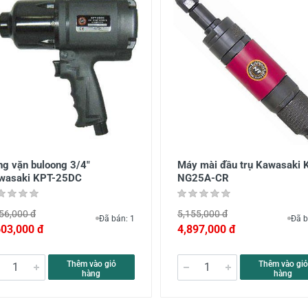
ng vặn buloong 3/4"
Máy mài đầu trụ Kawasaki 
wasaki KPT-25DC
NG25A-CR
56,000 đ
5,155,000 đ
Đã bán: 1
Đã b
603,000 đ
4,897,000 đ
Thêm vào giỏ
Thêm vào giỏ
hàng
hàng