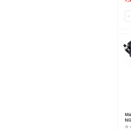
Má
NG