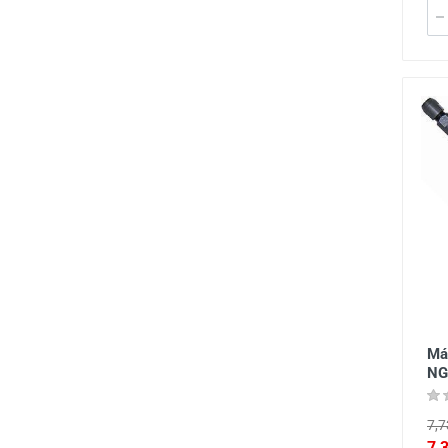
Má
NG
7,7
7,