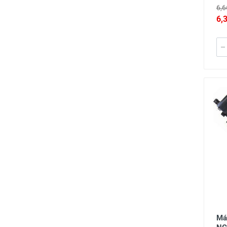
6,6
6,
Má