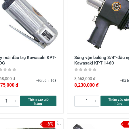
y mài đầu trụ Kawasaki KPT-
Súng vặn bulông 3/4"-đầu 
DG
Kawasaki KPT-1460
68,000 đ
8,663,000 đ
Đã bán: 168
Đã b
775,000 đ
8,230,000 đ
Thêm vào giỏ
Thêm vào giỏ
hàng
hàng
-6%