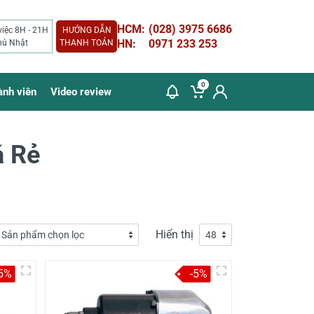
HCM:
(028) 3975 6686
việc 8H - 21H
HƯỚNG DẪN
HN:
0971 233 253
hủ Nhật
THANH TOÁN
0
ành viên
Video review
á Rẻ
Hiển thị
-5%
-5%