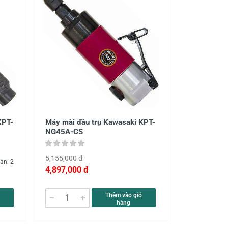
KPT-
Máy mài đầu trụ Kawasaki KPT-
NG45A-CS
5,155,000 đ
án: 2
4,897,000 đ
Thêm vào giỏ
hàng