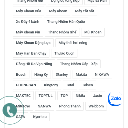
Thang Nhôm Rút
Dụng cụ tổng hợp
Mặt Nạ Hàn
Máy Khoan Búa
Máy Khoan
Máy cắt sắt
Xe Đẩy 4 bánh
Thang Nhôm Hàn Quốc
Máy Khoan Pin
Thang Nhôm Ghế
Mũi Khoan
Máy Khoan Động Lực
Máy thổi hơi nóng
Máy Hàn Bán Chạy
Thước Cuộn
Đồng Hồ Đo Vạn Năng
Thang Nhôm Gấp - Xếp
Bosch
Hồng Ký
Stanley
Makita
NIKAWA
POONGSAN
Kingtony
Total
Tolsen
MAKTEC
TOPTUL
TOP
Nikita
Jasic
Mitutoyo
SANWA
Phong Thạnh
Weldcom
SATA
Kyoritsu