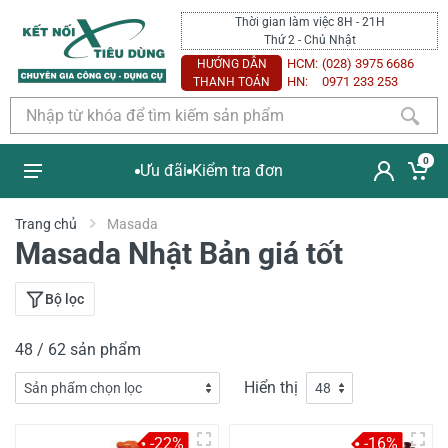
Thời gian làm việc 8H - 21H
Thứ 2 - Chủ Nhật
HCM:
(028) 3975 6686
HƯỚNG DẪN
HN:
0971 233 253
THANH TOÁN
0
Ưu đãi
Kiểm tra đơn
Trang chủ
Masada
Masada Nhật Bản giá tốt
Bộ lọc
48 / 62 sản phẩm
Hiển thị
-22%
-16%