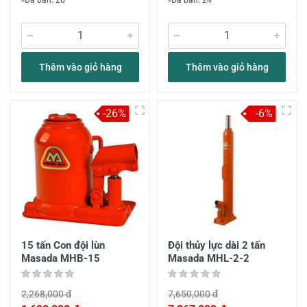
Đã bán: 26
Đã bán: 24
Thêm vào giỏ hàng
Thêm vào giỏ hàng
-26%
-6%
15 tấn Con đội lùn
Đội thủy lực dài 2 tấn
Masada MHB-15
Masada MHL-2-2
2,268,000 đ
7,650,000 đ