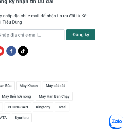
ng ký nhận tin ưu đãi
y nhập địa chỉ e-mail để nhận tin ưu đãi từ Kết
i Tiêu Dùng
a chỉ e-mail
Đăng ký
an Búa
Máy Khoan
Máy cắt sắt
Máy thổi hơi nóng
Máy Hàn Bán Chạy
POONGSAN
Kingtony
Total
ATA
Kyoritsu