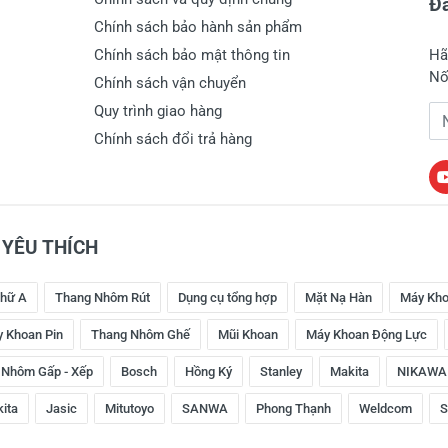
Đă
Chính sách bảo hành sản phẩm
Chính sách bảo mật thông tin
Hã
Nố
Chính sách vận chuyển
Quy trình giao hàng
Đị
Chính sách đổi trả hàng
YÊU THÍCH
hữ A
Thang Nhôm Rút
Dụng cụ tổng hợp
Mặt Nạ Hàn
Máy Kho
 Khoan Pin
Thang Nhôm Ghế
Mũi Khoan
Máy Khoan Động Lực
 Nhôm Gấp - Xếp
Bosch
Hồng Ký
Stanley
Makita
NIKAWA
kita
Jasic
Mitutoyo
SANWA
Phong Thạnh
Weldcom
S