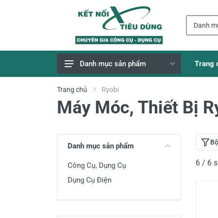
Trang 
Danh mục sản phẩm
Giao Hàng Miễn Phí
Trang chủ
Ryobi
Máy Móc, Thiết Bị R
Công Cụ, Dụng Cụ
Thiết Bị Dùng Pin
Dụng Cụ Điện
Bộ
Danh mục sản phẩm
Thiết Bị Nâng Đỡ
6 / 6
Công Cụ, Dụng Cụ
Thang nhôm
Dụng Cụ Điện
Phụ Tùng, Linh Kiện
Máy Hàn & Phụ Kiện