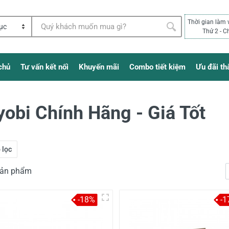
Thời gian làm 
Thứ 2 - C
chủ
Tư vấn kết nối
Khuyến mãi
Combo tiết kiệm
Ưu đãi th
yobi Chính Hãng - Giá Tốt
 lọc
 sản phẩm
-18%
-1