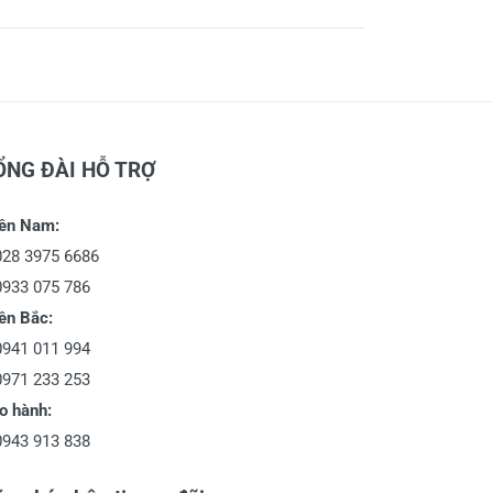
ỔNG ĐÀI HỖ TRỢ
ền Nam:
028 3975 6686
0933 075 786
ền Bắc:
0941 011 994
0971 233 253
o hành:
0943 913 838