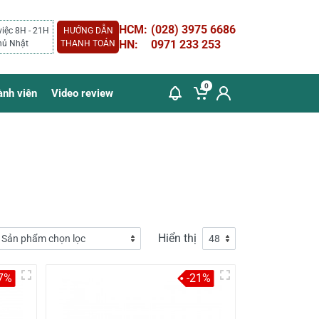
HCM:
(028) 3975 6686
việc 8H - 21H
HƯỚNG DẪN
HN:
0971 233 253
hủ Nhật
THANH TOÁN
0
ành viên
Video review
Hiển thị
7%
-21%