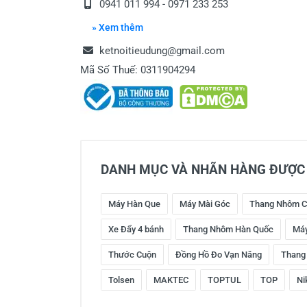
0941 011 994 - 0971 233 253
» Xem thêm
ketnoitieudung@gmail.com
Mã Số Thuế: 0311904294
DANH MỤC VÀ NHÃN HÀNG ĐƯỢC 
Máy Hàn Que
Máy Mài Góc
Thang Nhôm C
Xe Đẩy 4 bánh
Thang Nhôm Hàn Quốc
Máy
Thước Cuộn
Đồng Hồ Đo Vạn Năng
Thang
Tolsen
MAKTEC
TOPTUL
TOP
Ni