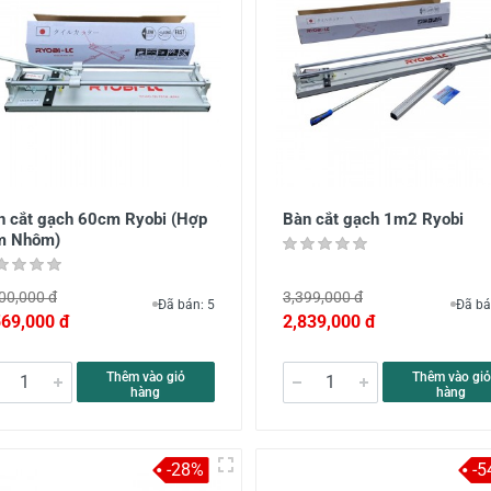
n cắt gạch 60cm Ryobi (Hợp
Bàn cắt gạch 1m2 Ryobi
m Nhôm)
00,000 đ
3,399,000 đ
Đã bán: 5
Đã bá
569,000 đ
2,839,000 đ
Thêm vào giỏ
Thêm vào giỏ
hàng
hàng
-28%
-5