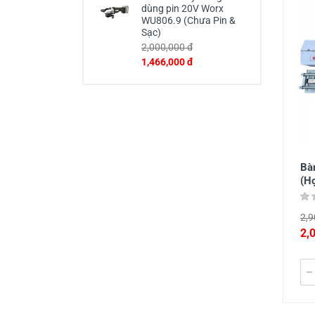
dùng pin 20V Worx
WU806.9 (Chưa Pin &
Sạc)
2,000,000 đ
1,466,000 đ
Bà
(H
2,9
2,