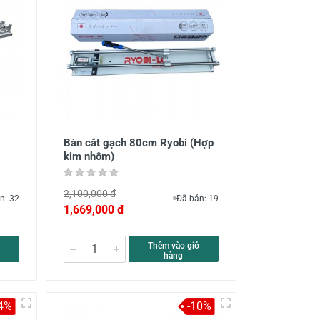
Bàn cắt gạch 80cm Ryobi (Hợp
kim nhôm)
2,100,000 đ
n: 32
Đã bán: 19
1,669,000 đ
Thêm vào giỏ
hàng
4%
-10%