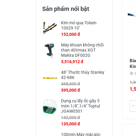
Thiết Bị Đo Điện
Sản phẩm nổi bật
Thước Đo Laser
Kìm mỏ quạ Tolsen
Đồ Bảo Hộ Lao Động
10029 10''
152,000 đ
Máy khoan không chổi
than 40Vmax XGT
Makita DF002G
Bà
3,516,912 đ
Ki
48" Thước thủy Stanley
42-686
1,9
468,600 đ
1,
395,000 đ
Dụng cụ lấy ốc gãy 5
món 1/8",1/4" Toptul
JGAW0501
142,000 đ
135,000 đ
100mm Máy mài góc