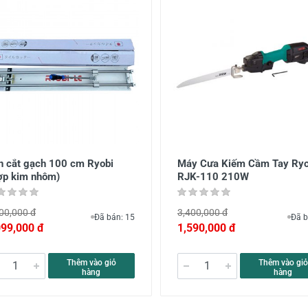
n cắt gạch 100 cm Ryobi
Máy Cưa Kiếm Cầm Tay Ryo
ợp kim nhôm)
RJK-110 210W
00,000 đ
3,400,000 đ
Đã bán: 15
Đã b
099,000 đ
1,590,000 đ
Thêm vào giỏ
Thêm vào giỏ
hàng
hàng