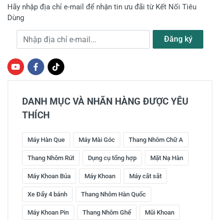
Hãy nhập địa chỉ e-mail để nhận tin ưu đãi từ Kết Nối Tiêu
Dùng
Địa chỉ e-mail
Đăng ký
DANH MỤC VÀ NHÃN HÀNG ĐƯỢC YÊU
THÍCH
Máy Hàn Que
Máy Mài Góc
Thang Nhôm Chữ A
Thang Nhôm Rút
Dụng cụ tổng hợp
Mặt Nạ Hàn
Máy Khoan Búa
Máy Khoan
Máy cắt sắt
Xe Đẩy 4 bánh
Thang Nhôm Hàn Quốc
Máy Khoan Pin
Thang Nhôm Ghế
Mũi Khoan