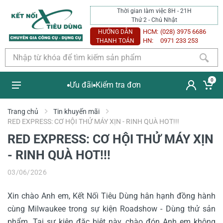
Thời gian làm việc 8H - 21H
Thứ 2 - Chủ Nhật
HCM:
(028) 3975 6686
HƯỚNG DẪN
HN:
0971 233 253
THANH TOÁN
0
Ưu đãi
Kiểm tra đơn
Trang chủ
Tin khuyến mãi
RED EXPRESS: CƠ HỘI THỬ MÁY XỊN - RINH QUÀ HOT!!!
RED EXPRESS: CƠ HỘI THỬ MÁY XỊN
- RINH QUÀ HOT!!!
03/06/2026
Xin chào Anh em, Kết Nối Tiêu Dùng hân hạnh đồng hành
cùng Milwaukee trong sự kiện Roadshow - Dùng thử sản
phẩm. Tại sự kiện đặc biệt này, chào đón Anh em không