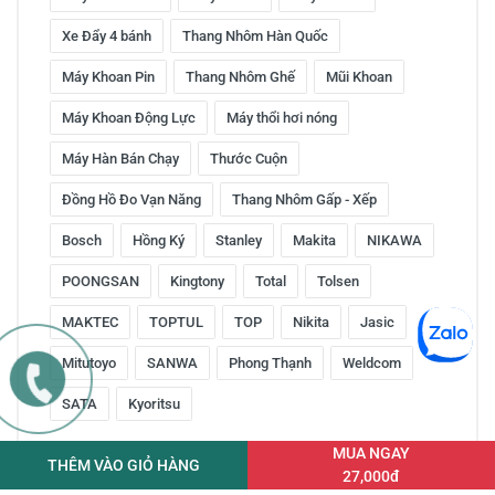
Xe Đẩy 4 bánh
Thang Nhôm Hàn Quốc
Máy Khoan Pin
Thang Nhôm Ghế
Mũi Khoan
Máy Khoan Động Lực
Máy thổi hơi nóng
Máy Hàn Bán Chạy
Thước Cuộn
Đồng Hồ Đo Vạn Năng
Thang Nhôm Gấp - Xếp
Bosch
Hồng Ký
Stanley
Makita
NIKAWA
POONGSAN
Kingtony
Total
Tolsen
MAKTEC
TOPTUL
TOP
Nikita
Jasic
Mitutoyo
SANWA
Phong Thạnh
Weldcom
SATA
Kyoritsu
MUA NGAY
THÊM VÀO GIỎ HÀNG
27,000đ