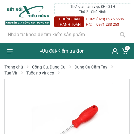
Thời gian làm việc 8H - 21H
Thứ 2 - Chủ Nhật
HCM:
(028) 3975 6686
HƯỚNG DẪN
HN:
0971 233 253
THANH TOÁN
0
Ưu đãi
Kiểm tra đơn
Trang chủ
Công Cụ, Dụng Cụ
Dụng Cụ Cầm Tay
Tua Vít
Tuốc nơ vít dẹp