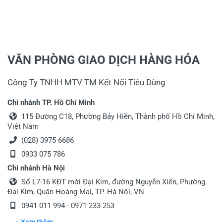
Họ và tên
*
Tiêu đề của nhận xét
*
VĂN PHÒNG GIAO DỊCH HÀNG HÓA
Công Ty TNHH MTV TM Kết Nối Tiêu Dùng
Viết nhận xét của bạn vào bên dưới
*
Chi nhánh TP. Hồ Chí Minh
115 Đường C18, Phường Bảy Hiền, Thành phố Hồ Chí Minh,
Việt Nam
(028) 3975 6686
0933 075 786
Chi nhánh Hà Nội
Gửi nhận xét
Số L7-16 KĐT mới Đại Kim, đường Nguyễn Xiển, Phường
Đại Kim, Quận Hoàng Mai, TP. Hà Nội, VN
0941 011 994 - 0971 233 253