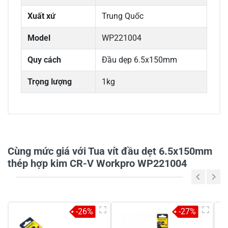
Xuất xứ
Trung Quốc
Model
WP221004
Quy cách
Đầu dẹp 6.5x150mm
Trọng lượng
1kg
0/5
Cùng mức giá với Tua vít đầu dẹt 6.5x150mm
thép hợp kim CR-V Workpro WP221004
5
-
4
-
-26%
-27%
3
-
2
-