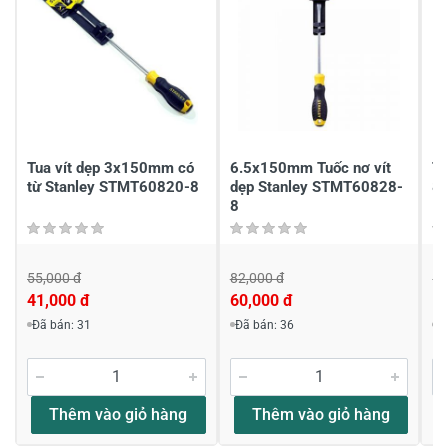
1
-
Chia sẻ nhận xét về sản phẩm
Viết nhận xét của bạn
Tua vít dẹp 3x150mm có
6.5x150mm Tuốc nơ vít
Tu
từ Stanley STMT60820-8
dẹp Stanley STMT60828-
8
8
55,000 đ
82,000 đ
16
41,000 đ
60,000 đ
1
Viết nhận xét về sản phẩm
Đã bán: 31
Đã bán: 36
Đ
Đánh giá sao
Thêm vào giỏ hàng
Thêm vào giỏ hàng