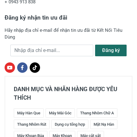
+
0943 913 838
Đăng ký nhận tin ưu đãi
Hãy nhập địa chỉ e-mail để nhận tin ưu đãi từ Kết Nối Tiêu
Dùng
Địa chỉ e-mail
Đăng ký
DANH MỤC VÀ NHÃN HÀNG ĐƯỢC YÊU
THÍCH
Máy Hàn Que
Máy Mài Góc
Thang Nhôm Chữ A
Thang Nhôm Rút
Dụng cụ tổng hợp
Mặt Nạ Hàn
Máy Khoan Búa
Máy Khoan
Máy cắt sắt