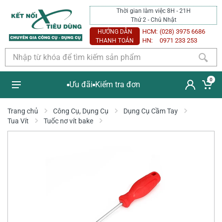
Thời gian làm việc 8H - 21H
Thứ 2 - Chủ Nhật
HCM:
(028) 3975 6686
HƯỚNG DẪN
HN:
0971 233 253
THANH TOÁN
0
Ưu đãi
Kiểm tra đơn
Trang chủ
Công Cụ, Dụng Cụ
Dụng Cụ Cầm Tay
Tua Vít
Tuốc nơ vít bake