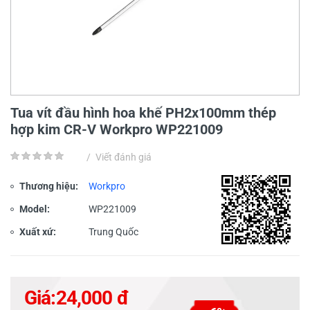
Tua vít đầu hình hoa khế PH2x100mm thép
hợp kim CR-V Workpro WP221009
/
Viết đánh giá
Thương hiệu:
Workpro
Model:
WP221009
Xuất xứ:
Trung Quốc
Giá:
24,000 đ