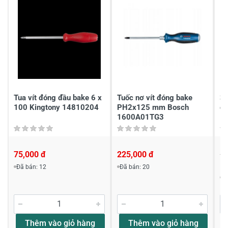
1
-
Chia sẻ nhận xét về sản phẩm
Viết nhận xét của bạn
Tua vít đóng đầu bake 6 x
Tuốc nơ vít đóng bake
3x
100 Kingtony 14810204
PH2x125 mm Bosch
đó
1600A01TG3
75,000 đ
225,000 đ
18
Viết nhận xét về sản phẩm
1
Đã bán: 12
Đã bán: 20
Đ
Đánh giá sao
Thêm vào giỏ hàng
Thêm vào giỏ hàng