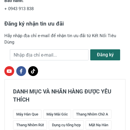
Bảo hành:
+
0943 913 838
Đăng ký nhận tin ưu đãi
Hãy nhập địa chỉ e-mail để nhận tin ưu đãi từ Kết Nối Tiêu
Dùng
Địa chỉ e-mail
Đăng ký
DANH MỤC VÀ NHÃN HÀNG ĐƯỢC YÊU
THÍCH
Máy Hàn Que
Máy Mài Góc
Thang Nhôm Chữ A
Thang Nhôm Rút
Dụng cụ tổng hợp
Mặt Nạ Hàn