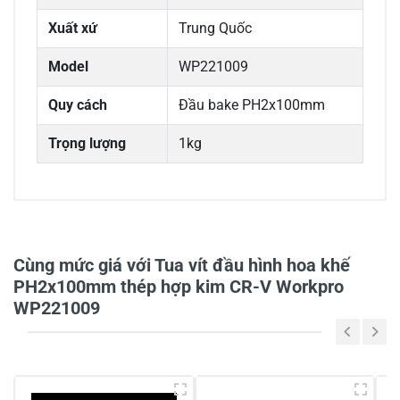
Xuất xứ
Trung Quốc
Model
WP221009
Quy cách
Đầu bake PH2x100mm
Trọng lượng
1kg
0/5
Cùng mức giá với Tua vít đầu hình hoa khế
PH2x100mm thép hợp kim CR-V Workpro
WP221009
5
-
4
-
3
-
2
-