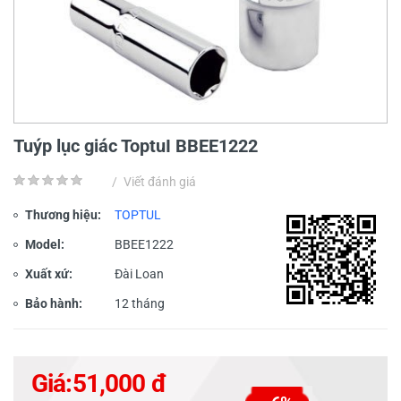
Tuýp lục giác ToptuI BBEE1222
/
Viết đánh giá
Thương hiệu:
TOPTUL
Model:
BBEE1222
Xuất xứ:
Đài Loan
Bảo hành:
12 tháng
Giá:
51,000 đ