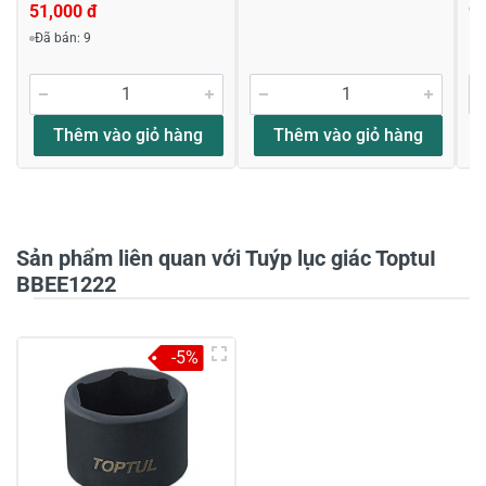
51,000 đ
9,
Viết nhận xét về sản phẩm
Đã bán: 9
Đánh giá sao
Thêm vào giỏ hàng
Thêm vào giỏ hàng
Họ và tên
*
Sản phẩm liên quan với Tuýp lục giác ToptuI
Tiêu đề của nhận xét
*
BBEE1222
-5%
Viết nhận xét của bạn vào bên dưới
*