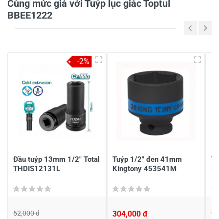
Cùng mức giá với Tuýp lục giác ToptuI
BBEE1222
5
-
4
-
-2%
3
-
2
-
1
-
Chia sẻ nhận xét về sản phẩm
Viết nhận xét của bạn
Đầu tuýp 13mm 1/2" Total
Tuýp 1/2" đen 41mm
Tu
THDIS12131L
Kingtony 453541M
B
52,000 đ
304,000 đ
9,