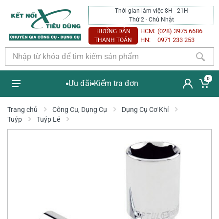
Thời gian làm việc 8H - 21H
Thứ 2 - Chủ Nhật
HCM:
(028) 3975 6686
HƯỚNG DẪN
HN:
0971 233 253
THANH TOÁN
0
Ưu đãi
Kiểm tra đơn
Trang chủ
Công Cụ, Dụng Cụ
Dụng Cụ Cơ Khí
Tuýp
Tuýp Lẻ