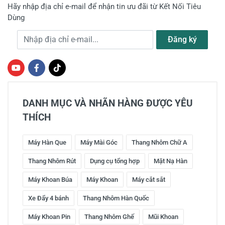
Hãy nhập địa chỉ e-mail để nhận tin ưu đãi từ Kết Nối Tiêu
Dùng
Địa chỉ e-mail
Đăng ký
DANH MỤC VÀ NHÃN HÀNG ĐƯỢC YÊU
THÍCH
Máy Hàn Que
Máy Mài Góc
Thang Nhôm Chữ A
Thang Nhôm Rút
Dụng cụ tổng hợp
Mặt Nạ Hàn
Máy Khoan Búa
Máy Khoan
Máy cắt sắt
Xe Đẩy 4 bánh
Thang Nhôm Hàn Quốc
Máy Khoan Pin
Thang Nhôm Ghế
Mũi Khoan