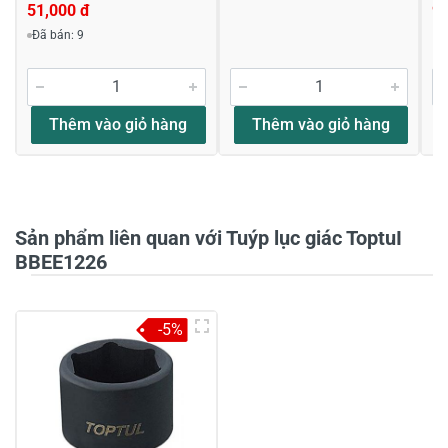
51,000 đ
9,
Viết nhận xét về sản phẩm
Đã bán: 9
Đánh giá sao
Thêm vào giỏ hàng
Thêm vào giỏ hàng
Họ và tên
*
Sản phẩm liên quan với Tuýp lục giác ToptuI
Tiêu đề của nhận xét
*
BBEE1226
-5%
Viết nhận xét của bạn vào bên dưới
*