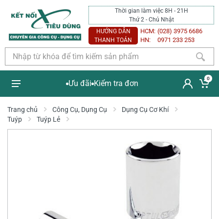
Thời gian làm việc 8H - 21H
Thứ 2 - Chủ Nhật
HCM:
(028) 3975 6686
HƯỚNG DẪN
HN:
0971 233 253
THANH TOÁN
0
Ưu đãi
Kiểm tra đơn
Trang chủ
Công Cụ, Dụng Cụ
Dụng Cụ Cơ Khí
Tuýp
Tuýp Lẻ