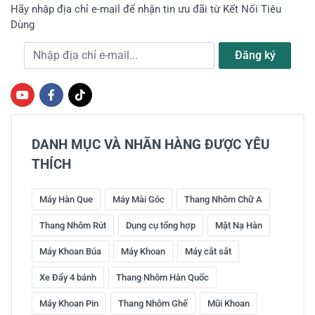
Hãy nhập địa chỉ e-mail để nhận tin ưu đãi từ Kết Nối Tiêu
Dùng
Địa chỉ e-mail
Đăng ký
DANH MỤC VÀ NHÃN HÀNG ĐƯỢC YÊU
THÍCH
Máy Hàn Que
Máy Mài Góc
Thang Nhôm Chữ A
Thang Nhôm Rút
Dụng cụ tổng hợp
Mặt Nạ Hàn
Máy Khoan Búa
Máy Khoan
Máy cắt sắt
Xe Đẩy 4 bánh
Thang Nhôm Hàn Quốc
Máy Khoan Pin
Thang Nhôm Ghế
Mũi Khoan