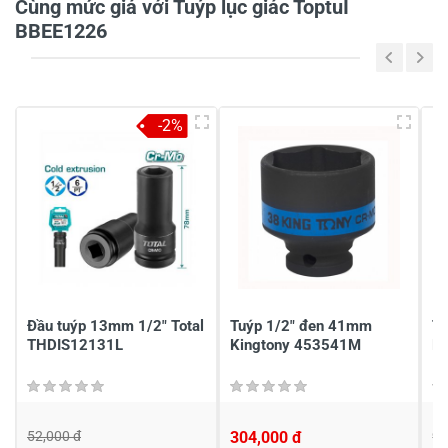
Cùng mức giá với Tuýp lục giác ToptuI
BBEE1226
5
-
4
-
-2%
3
-
2
-
1
-
Chia sẻ nhận xét về sản phẩm
Viết nhận xét của bạn
Đầu tuýp 13mm 1/2" Total
Tuýp 1/2" đen 41mm
Tu
THDIS12131L
Kingtony 453541M
B
52,000 đ
304,000 đ
9,