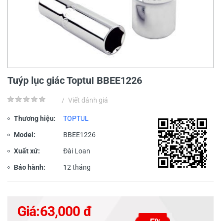
Tuýp lục giác ToptuI BBEE1226
/
Viết đánh giá
Thương hiệu:
TOPTUL
Model:
BBEE1226
Xuất xứ:
Đài Loan
Bảo hành:
12 tháng
Giá:
63,000 đ