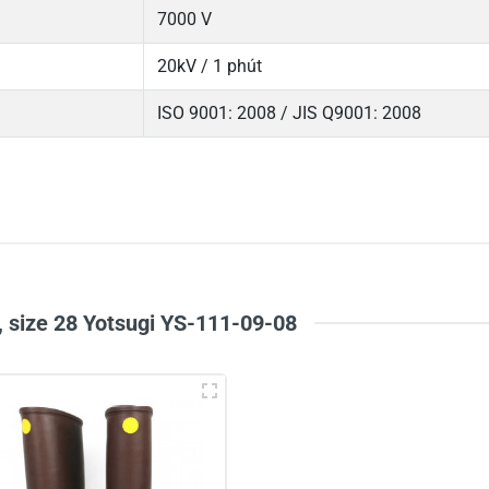
7000 V
20kV / 1 phút
ISO 9001: 2008 / JIS Q9001: 2008
5
-
4
-
Chi
3
-
2
-
1
-
, size 28 Yotsugi YS-111-09-08