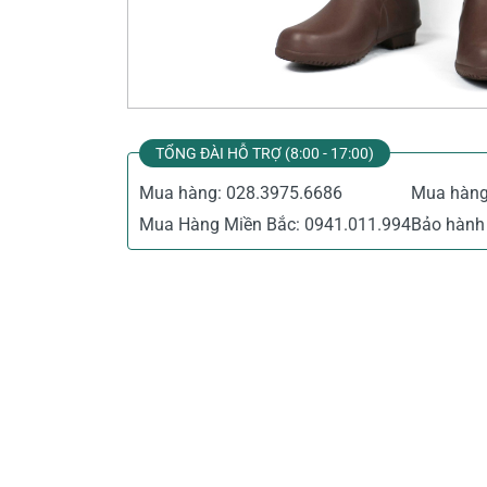
Thiết Bị Đo Điện
Thước Đo Laser
Đồ Bảo Hộ Lao Động
TỔNG ĐÀI HỖ TRỢ (8:00 - 17:00)
Mua hàng:
028.3975.6686
Mua hàn
Mua Hàng Miền Bắc:
0941.011.994
Bảo hành 