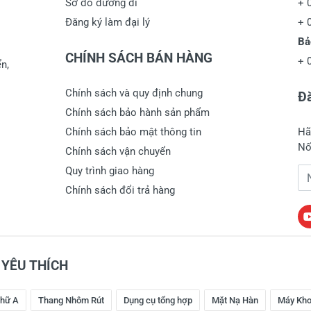
Sơ đồ đường đi
+
Đăng ký làm đại lý
+
Bả
CHÍNH SÁCH BÁN HÀNG
+
n,
Chính sách và quy định chung
Đă
Chính sách bảo hành sản phẩm
Chính sách bảo mật thông tin
Hã
Nố
Chính sách vận chuyển
Quy trình giao hàng
Đị
Chính sách đổi trả hàng
YÊU THÍCH
hữ A
Thang Nhôm Rút
Dụng cụ tổng hợp
Mặt Nạ Hàn
Máy Kho