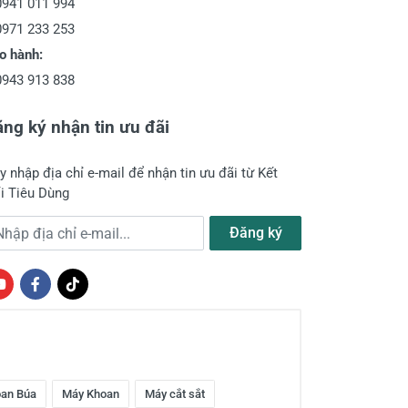
0941 011 994
0971 233 253
o hành:
0943 913 838
ng ký nhận tin ưu đãi
y nhập địa chỉ e-mail để nhận tin ưu đãi từ Kết
i Tiêu Dùng
a chỉ e-mail
Đăng ký
an Búa
Máy Khoan
Máy cắt sắt