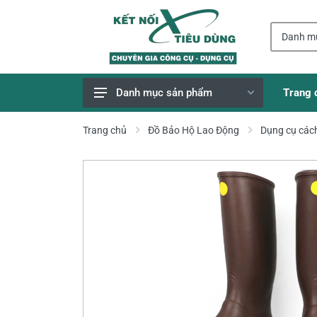
Trang 
Danh mục sản phẩm
Giao Hàng Miễn Phí
Trang chủ
Đồ Bảo Hộ Lao Động
Dụng cụ cách
Công Cụ, Dụng Cụ
Thiết Bị Dùng Pin
Dụng Cụ Điện
Thiết Bị Nâng Đỡ
Thang nhôm
Phụ Tùng, Linh Kiện
Máy Hàn & Phụ Kiện