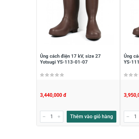
Đánh giá sao
Họ v
Viết nhận xét của bạn vào bên dư
Ủng cách điện 17 kV, size 27
Ủng các
Yotsugi YS-113-01-07
YS-111
3,440,000 đ
3,950,
Gửi nhận xét
Thêm vào giỏ hàng