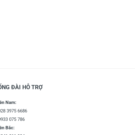
ỔNG ĐÀI HỖ TRỢ
ền Nam:
028 3975 6686
0933 075 786
ền Bắc: