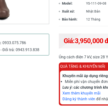
Model:
YS-111-09-08
Xuất xứ:
Nhật Bản
Bảo hành:
12 Tháng
Giá:
3,950,000 
g:
0933.075.786
- Đổi trả:
0943.913.838
Ủng cách điện 7 kV, size 28 
QUÀ TẶNG & KHUYẾN MÃI
Khuyến mãi áp dụng riêng 
Miễn phí vận chuyển đơn 
Lưu ý: các chương trình k
Xem thêm khuyến mãi
Đăng ký thành viên
để nhậ