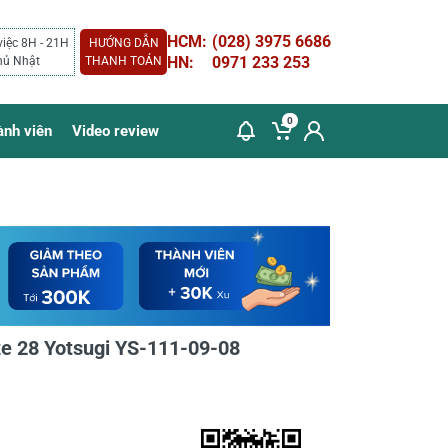
HCM:
(028) 3975 6686
việc 8H - 21H
HƯỚNG DẪN
HN:
0971 233 253
hủ Nhật
THANH TOÁN
0
ành viên
Video review
ze 28 Yotsugi YS-111-09-08