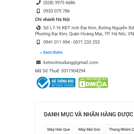
(028) 3975 6686
0933 075 786
Chi nhánh Hà Nội
Số L7-16 KĐT mới Đại Kim, đường Nguyễn Xiể
Phường Đại Kim, Quận Hoàng Mai, TP. Hà Nội, VN
0941 011 994 - 0971 233 253
» Xem thêm
ketnoitieudung@gmail.com
Mã Số Thuế: 0311904294
DANH MỤC VÀ NHÃN HÀNG ĐƯỢC 
Máy Hàn Que
Máy Mài Góc
Thang Nhôm C