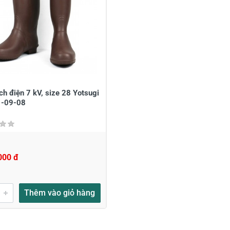
à tên
*
Tiêu đề của nhận xét
*
ới
*
h điện 7 kV, size 28 Yotsugi
-09-08
000 đ
Thêm vào giỏ hàng