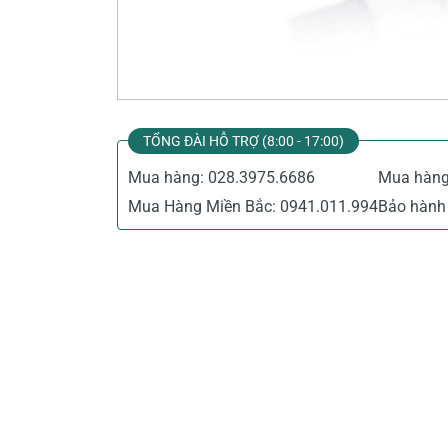
Thiết Bị Đo Điện
Thước Đo Laser
Đồ Bảo Hộ Lao Động
TỔNG ĐÀI HỖ TRỢ (8:00 - 17:00)
Mua hàng:
028.3975.6686
Mua hàn
Mua Hàng Miền Bắc:
0941.011.994
Bảo hành 