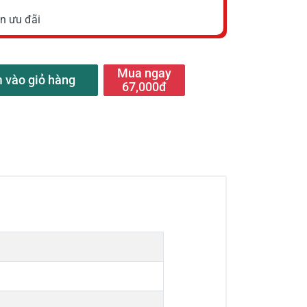
n ưu đãi
Mua ngay
 vào giỏ hàng
67,000đ