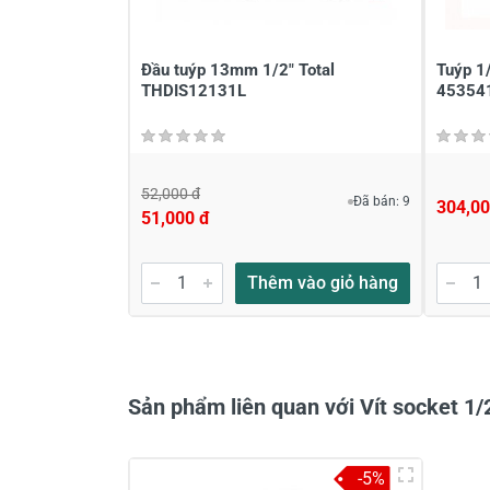
Viết nhận xét của bạn vào bên dư
Đầu tuýp 13mm 1/2" Total
Tuýp 1
THDIS12131L
45354
52,000 đ
Đã bán: 9
304,00
51,000 đ
Gửi nhận xét
Thêm vào giỏ hàng
Sản phẩm liên quan với Vít socket 
-5%