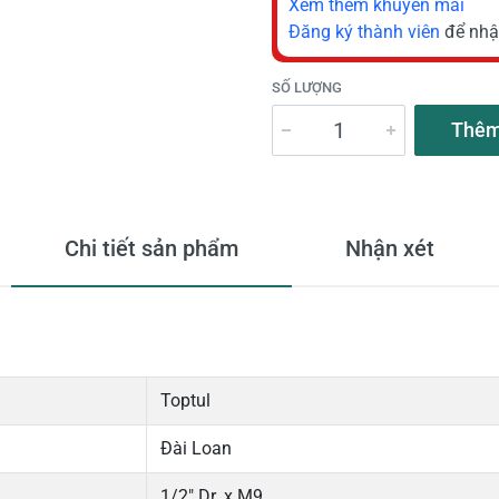
Xem thêm khuyến mãi
Đăng ký thành viên
để nhậ
SỐ LƯỢNG
Thêm
Chi tiết sản phẩm
Nhận xét
Toptul
Đài Loan
1/2" Dr. x M9