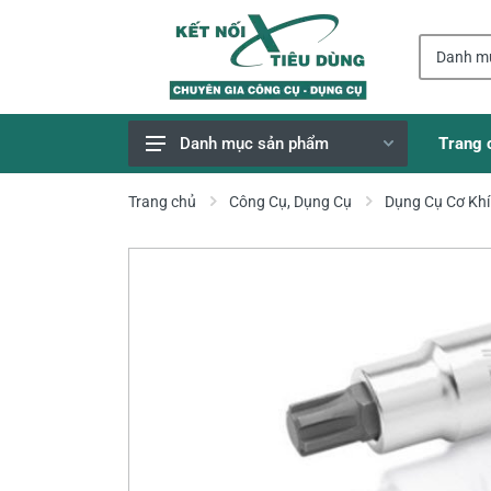
Trang 
Danh mục sản phẩm
Giao Hàng Miễn Phí
Trang chủ
Công Cụ, Dụng Cụ
Dụng Cụ Cơ Khí
Công Cụ, Dụng Cụ
Thiết Bị Dùng Pin
Dụng Cụ Điện
Thiết Bị Nâng Đỡ
Thang nhôm
Phụ Tùng, Linh Kiện
Máy Hàn & Phụ Kiện