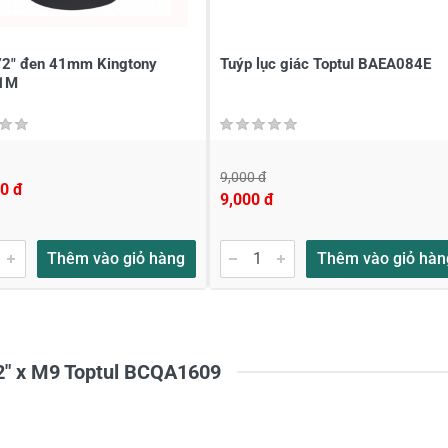
ới
*
/2" đen 41mm Kingtony
Tuýp lục giác ToptuI BAEA084E
1M
9,000 đ
0 đ
9,000 đ
Thêm vào giỏ hàng
Thêm vào giỏ hàn
1/2" x M9 Toptul BCQA1609