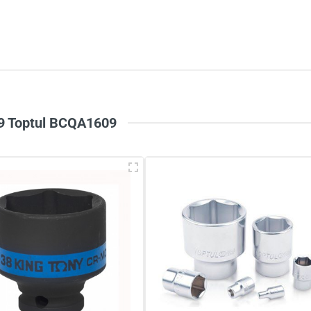
5
-
4
-
Chi
3
-
2
-
1
-
 M9 Toptul BCQA1609
à tên
*
Tiêu đề của nhận xét
*