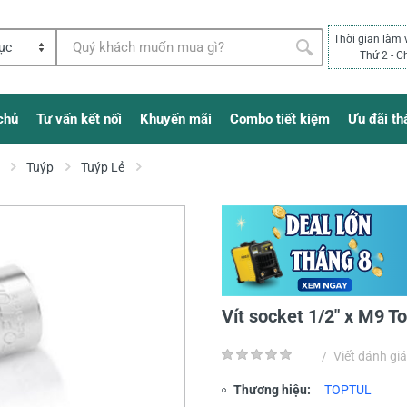
Thời gian làm 
Thứ 2 - C
chủ
Tư vấn kết nối
Khuyến mãi
Combo tiết kiệm
Ưu đãi th
Tuýp
Tuýp Lẻ
Vít socket 1/2" x M9 
/
Viết đánh giá
Thương hiệu:
TOPTUL