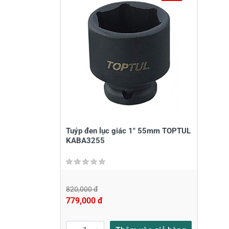
Tuýp đen lục giác 1" 55mm TOPTUL
KABA3255
820,000 đ
779,000 đ