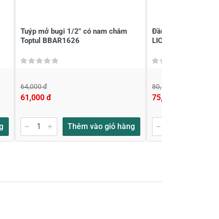
Tuýp mở bugi 1/2" có nam châm
Đầu tuýp lục giác t
Toptul BBAR1626
LICOTA N6019 ( 3/
64,000 đ
80,000 đ
61,000 đ
75,000 đ
g
Thêm vào giỏ hàng
Thêm