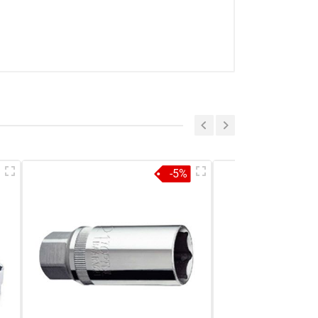
a sẻ nhận xét về sản phẩm
Viết nhận xét của bạn
-5%