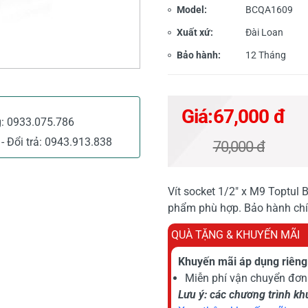
Model:
BCQA1609
Xuất xứ:
Đài Loan
Bảo hành:
12 Tháng
Giá:
67,000 đ
g:
0933.075.786
- Đổi trả:
0943.913.838
70,000 đ
Vít socket 1/2" x M9 Toptul BC
phẩm phù hợp. Bảo hành c
QUÀ TẶNG & KHUYẾN MÃI
Khuyến mãi áp dụng riêng 
Miễn phí vận chuyển đơn 
Lưu ý: các chương trình k