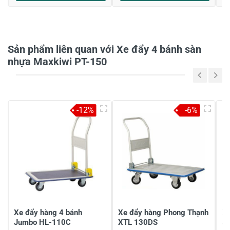
Sản phẩm liên quan với Xe đẩy 4 bánh sàn
nhựa Maxkiwi PT-150
-12%
-6%
Xe đẩy hàng 4 bánh
Xe đẩy hàng Phong Thạnh
Xe
Jumbo HL-110C
XTL 130DS
J