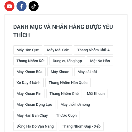
DANH MỤC VÀ NHÃN HÀNG ĐƯỢC YÊU
THÍCH
Máy Hàn Que
Máy Mài Góc
Thang Nhôm Chữ A
Thang Nhôm Rút
Dụng cụ tổng hợp
Mặt Nạ Hàn
Máy Khoan Búa
Máy Khoan
Máy cắt sắt
Xe Đẩy 4 bánh
Thang Nhôm Hàn Quốc
Máy Khoan Pin
Thang Nhôm Ghế
Mũi Khoan
Máy Khoan Động Lực
Máy thổi hơi nóng
Máy Hàn Bán Chạy
Thước Cuộn
Đồng Hồ Đo Vạn Năng
Thang Nhôm Gấp - Xếp