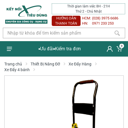
Thời gian làm việc 8H - 21H
Thứ 2 - Chủ Nhật
HCM:
(028) 3975 6686
HƯỚNG DẪN
HN:
0971 233 253
THANH TOÁN
0
Ưu đãi
Kiểm tra đơn
Trang chủ
Thiết Bị Nâng Đỡ
Xe Đẩy Hàng
Xe Đẩy 4 bánh