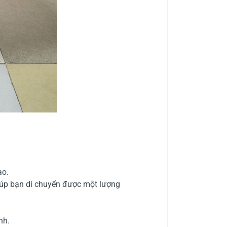
ao.
úp bạn di chuyển được một lượng
nh.