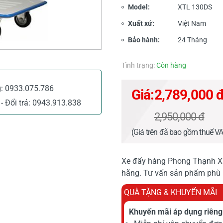
Model:
XTL 130DS
Xuất xứ:
Việt Nam
Bảo hành:
24 Tháng
Tình trạng:
Còn hàng
g:
0933.075.786
Giá:
2,789,000 
- Đổi trả:
0943.913.838
2,950,000 đ
(Giá trên đã bao gồm thuế V
Xe đẩy hàng Phong Thạnh XT
hãng. Tư vấn sản phẩm phù 
QUÀ TẶNG & KHUYẾN MÃI
Khuyến mãi áp dụng riêng 