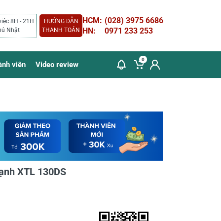
HCM:
(028) 3975 6686
việc 8H - 21H
HƯỚNG DẪN
HN:
0971 233 253
hủ Nhật
THANH TOÁN
0
ành viên
Video review
hạnh XTL 130DS