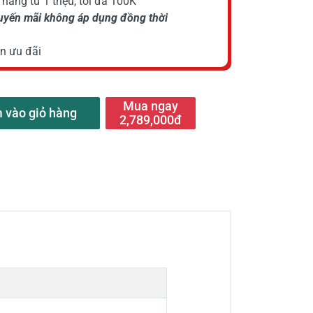
hàng từ 1 triệu, tối đa 100K
huyến mãi không áp dụng đồng thời
n ưu đãi
Mua ngay
 vào giỏ hàng
2,789,000đ