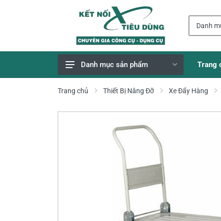
Trang 
Danh mục sản phẩm
Giao Hàng Miễn Phí
Trang chủ
Thiết Bị Nâng Đỡ
Xe Đẩy Hàng
Công Cụ, Dụng Cụ
Thiết Bị Dùng Pin
Dụng Cụ Điện
Thiết Bị Nâng Đỡ
Thang nhôm
Phụ Tùng, Linh Kiện
Máy Hàn & Phụ Kiện