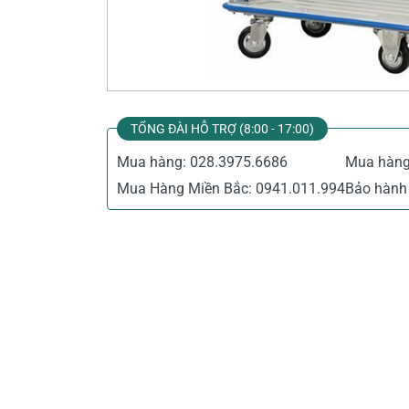
Thiết Bị Đo Điện
Thước Đo Laser
Đồ Bảo Hộ Lao Động
TỔNG ĐÀI HỖ TRỢ (8:00 - 17:00)
Mua hàng:
028.3975.6686
Mua hàn
Mua Hàng Miền Bắc:
0941.011.994
Bảo hành 