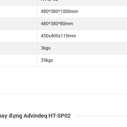
480*380*1000mm
480*380*80mm
450x400x110mm
3kgs
35kgs
5
-
4
-
Chi
3
-
2
-
1
-
khay đựng Advindeq HT-SP02