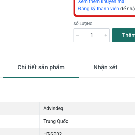
Xem thêm khuyến mãi
Đăng ký thành viên
để nhậ
SỐ LƯỢNG
Thêm
Chi tiết sản phẩm
Nhận xét
Advindeq
Trung Quốc
HT-SP02