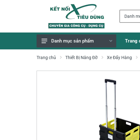
Trang 
Danh mục sản phẩm
Giao Hàng Miễn Phí
Trang chủ
Thiết Bị Nâng Đỡ
Xe Đẩy Hàng
Công Cụ, Dụng Cụ
Thiết Bị Dùng Pin
Dụng Cụ Điện
Thiết Bị Nâng Đỡ
Thang nhôm
Phụ Tùng, Linh Kiện
Máy Hàn & Phụ Kiện