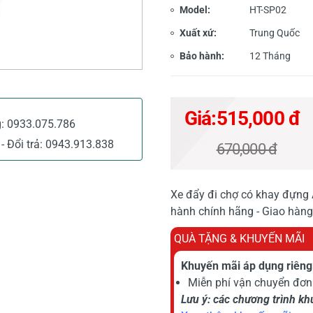
Model:
HT-SP02
Xuất xứ:
Trung Quốc
Bảo hành:
12 Tháng
Giá:
515,000 đ
g:
0933.075.786
- Đổi trả:
0943.913.838
670,000 đ
Xe đẩy đi chợ có khay đựng 
hành chính hãng - Giao hàng
QUÀ TẶNG & KHUYẾN MÃI
Khuyến mãi áp dụng riêng 
Miễn phí vận chuyển đơn 
Lưu ý: các chương trình k