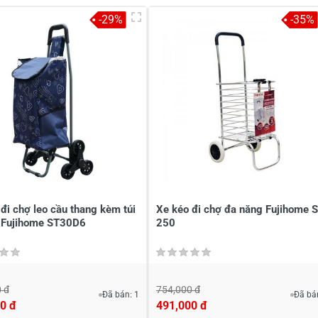
-29%
-35%
à tên
*
Tiêu đề của nhận xét
*
ới
*
đi chợ leo cầu thang kèm túi
Xe kéo đi chợ đa năng Fujihome 
ơi Fujihome ST30D6
250
 đ
754,000 đ
Đã bán: 1
Đã bá
0 đ
491,000 đ