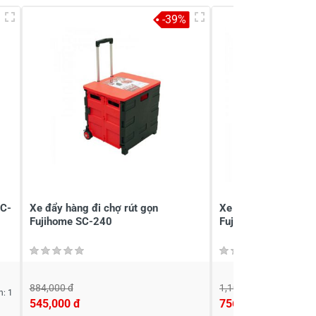
-39%
SC-
Xe đẩy hàng đi chợ rút gọn
Xe kéo đi chợ, leo c
Fujihome SC-240
Fujihome SC-260
884,000 đ
1,104,000 đ
n: 1
545,000 đ
756,000 đ