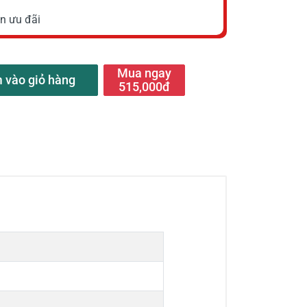
n ưu đãi
Mua ngay
 vào giỏ hàng
515,000đ