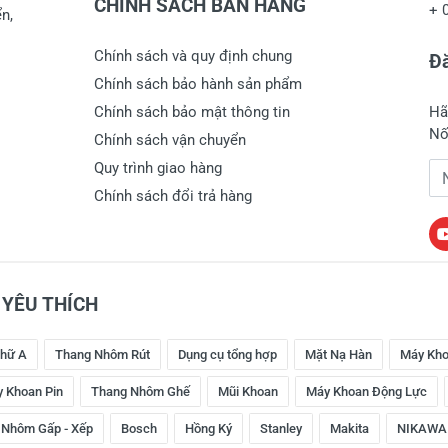
CHÍNH SÁCH BÁN HÀNG
+
n,
Chính sách và quy định chung
Đă
Chính sách bảo hành sản phẩm
Chính sách bảo mật thông tin
Hã
Nố
Chính sách vận chuyển
Quy trình giao hàng
Đị
Chính sách đổi trả hàng
YÊU THÍCH
hữ A
Thang Nhôm Rút
Dụng cụ tổng hợp
Mặt Nạ Hàn
Máy Kho
 Khoan Pin
Thang Nhôm Ghế
Mũi Khoan
Máy Khoan Động Lực
 Nhôm Gấp - Xếp
Bosch
Hồng Ký
Stanley
Makita
NIKAWA