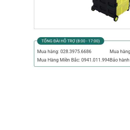
Thiết Bị Đo Điện
Thước Đo Laser
Đồ Bảo Hộ Lao Động
TỔNG ĐÀI HỖ TRỢ (8:00 - 17:00)
Mua hàng:
028.3975.6686
Mua hàn
Mua Hàng Miền Bắc:
0941.011.994
Bảo hành 