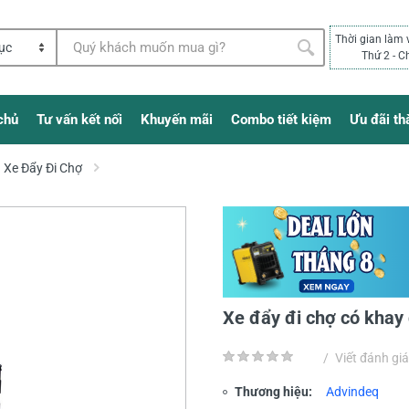
Thời gian làm 
Thứ 2 - C
chủ
Tư vấn kết nối
Khuyến mãi
Combo tiết kiệm
Ưu đãi th
Xe Đẩy Đi Chợ
Xe đẩy đi chợ có kha
/
Viết đánh giá
Thương hiệu:
Advindeq