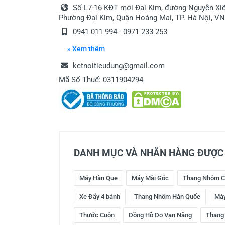
Số L7-16 KĐT mới Đại Kim, đường Nguyễn Xiể
Phường Đại Kim, Quận Hoàng Mai, TP. Hà Nội, VN
0941 011 994 - 0971 233 253
» Xem thêm
ketnoitieudung@gmail.com
Mã Số Thuế: 0311904294
DANH MỤC VÀ NHÃN HÀNG ĐƯỢC 
Máy Hàn Que
Máy Mài Góc
Thang Nhôm C
Xe Đẩy 4 bánh
Thang Nhôm Hàn Quốc
Máy
Thước Cuộn
Đồng Hồ Đo Vạn Năng
Thang