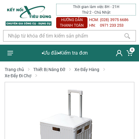
Thời gian làm việc 8H - 21H
Thứ 2 - Chủ Nhật
HCM:
(028) 3975 6686
HƯỚNG DẪN
HN:
0971 233 253
THANH TOÁN
0
Ưu đãi
Kiểm tra đơn
Trang chủ
Thiết Bị Nâng Đỡ
Xe Đẩy Hàng
Xe Đẩy Đi Chợ