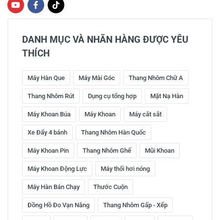
DANH MỤC VÀ NHÃN HÀNG ĐƯỢC YÊU
THÍCH
Máy Hàn Que
Máy Mài Góc
Thang Nhôm Chữ A
Thang Nhôm Rút
Dụng cụ tổng hợp
Mặt Nạ Hàn
Máy Khoan Búa
Máy Khoan
Máy cắt sắt
Xe Đẩy 4 bánh
Thang Nhôm Hàn Quốc
Máy Khoan Pin
Thang Nhôm Ghế
Mũi Khoan
Máy Khoan Động Lực
Máy thổi hơi nóng
Máy Hàn Bán Chạy
Thước Cuộn
Đồng Hồ Đo Vạn Năng
Thang Nhôm Gấp - Xếp