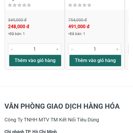
349,000 đ
754,000 đ
88
248,000 đ
491,000 đ
5
Viết nhận xét về sản phẩm
Đã bán: 1
Đã bán: 1
Đánh giá sao
Thêm vào giỏ hàng
Thêm vào giỏ hàng
Họ và tên
*
Tiêu đề của nhận xét
*
VĂN PHÒNG GIAO DỊCH HÀNG HÓA
Công Ty TNHH MTV TM Kết Nối Tiêu Dùng
Viết nhận xét của bạn vào bên dưới
*
Chi nhánh TP. Hồ Chí Minh