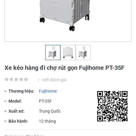
Xe kéo hàng đi chợ rút gọn Fujihome PT-35F
/
Viết đánh giá
Thương hiệu:
FujiHome
Model:
PT-35F
Xuất xứ:
Trung Quốc
Bảo hành:
12 tháng