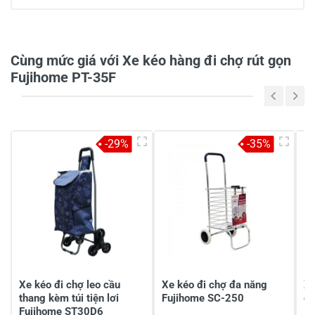
0/5
Cùng mức giá với Xe kéo hàng đi chợ rút gọn
Fujihome PT-35F
5
-
4
-
-29%
-35%
3
-
2
-
1
-
Chia sẻ nhận xét về sản phẩm
Viết nhận xét của bạn
Xe kéo đi chợ leo cầu
Xe kéo đi chợ đa năng
Xe
thang kèm túi tiện lơi
Fujihome SC-250
gọ
Fujihome ST30D6