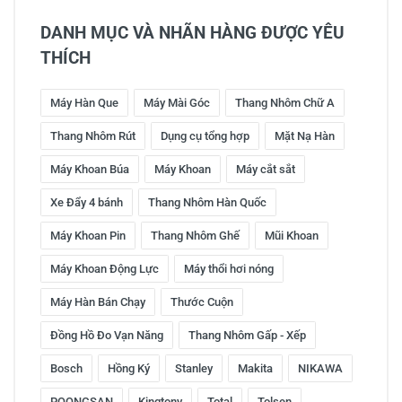
DANH MỤC VÀ NHÃN HÀNG ĐƯỢC YÊU
THÍCH
Máy Hàn Que
Máy Mài Góc
Thang Nhôm Chữ A
Thang Nhôm Rút
Dụng cụ tổng hợp
Mặt Nạ Hàn
Máy Khoan Búa
Máy Khoan
Máy cắt sắt
Xe Đẩy 4 bánh
Thang Nhôm Hàn Quốc
Máy Khoan Pin
Thang Nhôm Ghế
Mũi Khoan
Máy Khoan Động Lực
Máy thổi hơi nóng
Máy Hàn Bán Chạy
Thước Cuộn
Đồng Hồ Đo Vạn Năng
Thang Nhôm Gấp - Xếp
Bosch
Hồng Ký
Stanley
Makita
NIKAWA
POONGSAN
Kingtony
Total
Tolsen