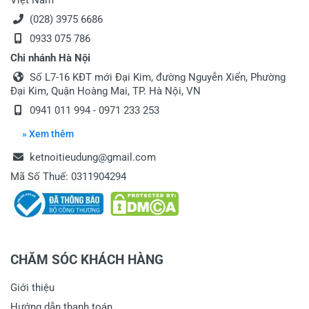
Việt Nam
(028) 3975 6686
0933 075 786
Chi nhánh Hà Nội
Số L7-16 KĐT mới Đại Kim, đường Nguyễn Xiển, Phường
Đại Kim, Quận Hoàng Mai, TP. Hà Nội, VN
0941 011 994 - 0971 233 253
» Xem thêm
ketnoitieudung@gmail.com
Mã Số Thuế: 0311904294
CHĂM SÓC KHÁCH HÀNG
Giới thiệu
Hướng dẫn thanh toán