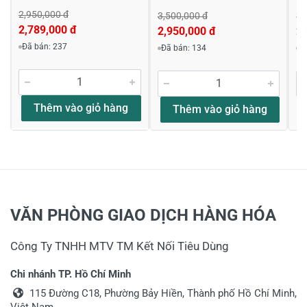
2,950,000 đ
3,500,000 đ
3,
2,789,000 đ
2,950,000 đ
2,
Đã bán: 237
Đã bán: 134
Đ
Thêm vào giỏ hàng
Thêm vào giỏ hàng
VĂN PHÒNG GIAO DỊCH HÀNG HÓA
Công Ty TNHH MTV TM Kết Nối Tiêu Dùng
Chi nhánh TP. Hồ Chí Minh
115 Đường C18, Phường Bảy Hiền, Thành phố Hồ Chí Minh,