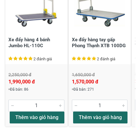
Xe đẩy hàng 4 bánh
Xe đẩy hàng tay gấp
Xe
Jumbo HL-110C
Phong Thạnh XTB 100DG
T
2 đánh giá
2 đánh giá
2,
2,250,000 đ
1,650,000 đ
2,
1,990,000 đ
1,570,000 đ
Đ
Đã bán: 86
Đã bán: 271
Thêm vào giỏ hàng
Thêm vào giỏ hàng