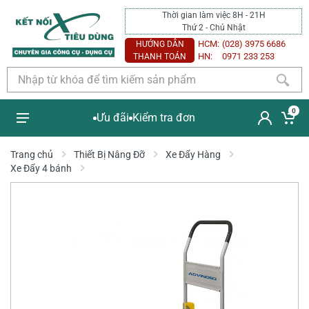
Thời gian làm việc 8H - 21H
Thứ 2 - Chủ Nhật
HCM:
(028) 3975 6686
HƯỚNG DẪN
HN:
0971 233 253
THANH TOÁN
0
Ưu đãi
Kiểm tra đơn
Trang chủ
Thiết Bị Nâng Đỡ
Xe Đẩy Hàng
Xe Đẩy 4 bánh