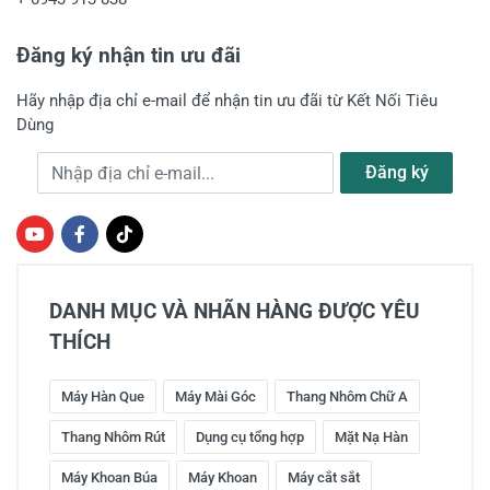
Đăng ký nhận tin ưu đãi
Hãy nhập địa chỉ e-mail để nhận tin ưu đãi từ Kết Nối Tiêu
Dùng
Địa chỉ e-mail
Đăng ký
DANH MỤC VÀ NHÃN HÀNG ĐƯỢC YÊU
THÍCH
Máy Hàn Que
Máy Mài Góc
Thang Nhôm Chữ A
Thang Nhôm Rút
Dụng cụ tổng hợp
Mặt Nạ Hàn
Máy Khoan Búa
Máy Khoan
Máy cắt sắt