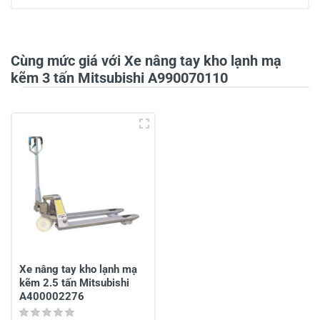
0/5
Cùng mức giá với Xe nâng tay kho lạnh mạ
kẽm 3 tấn Mitsubishi A990070110
5
-
4
-
3
-
2
-
1
-
Chia sẻ nhận xét về sản phẩm
Viết nhận xét của bạn
Xe nâng tay kho lạnh mạ
kẽm 2.5 tấn Mitsubishi
A400002276