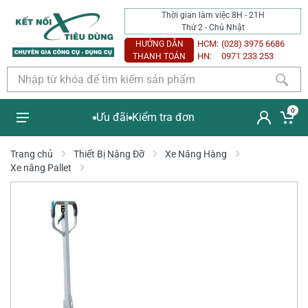
Thời gian làm việc 8H - 21H
Thứ 2 - Chủ Nhật
HCM:
(028) 3975 6686
HƯỚNG DẪN
HN:
0971 233 253
THANH TOÁN
0
Ưu đãi
Kiểm tra đơn
Trang chủ
Thiết Bị Nâng Đỡ
Xe Nâng Hàng
Xe nâng Pallet