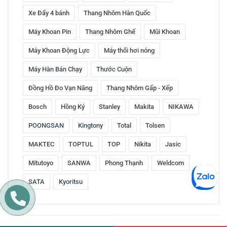
Xe Đẩy 4 bánh
Thang Nhôm Hàn Quốc
Máy Khoan Pin
Thang Nhôm Ghế
Mũi Khoan
Máy Khoan Động Lực
Máy thổi hơi nóng
Máy Hàn Bán Chạy
Thước Cuộn
Đồng Hồ Đo Vạn Năng
Thang Nhôm Gấp - Xếp
Bosch
Hồng Ký
Stanley
Makita
NIKAWA
POONGSAN
Kingtony
Total
Tolsen
MAKTEC
TOPTUL
TOP
Nikita
Jasic
Mitutoyo
SANWA
Phong Thạnh
Weldcom
SATA
Kyoritsu