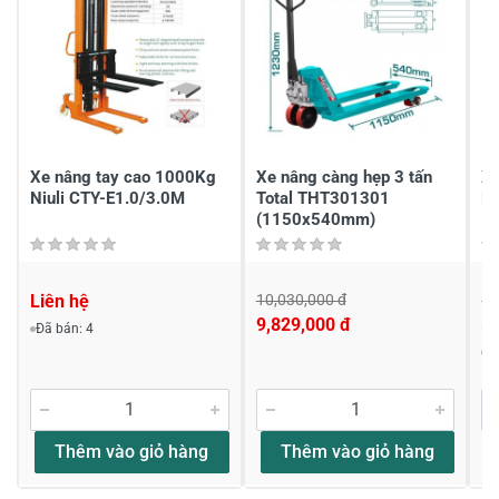
Gửi nhận xét
Xe nâng tay cao 1000Kg
Xe nâng càng hẹp 3 tấn
Xe
Niuli CTY-E1.0/3.0M
Total THT301301
No
(1150x540mm)
Liên hệ
10,030,000 đ
5,
9,829,000 đ
5,
Đã bán: 4
Đ
Thêm vào giỏ hàng
Thêm vào giỏ hàng