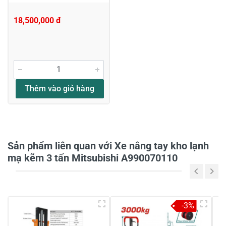
18,500,000 đ
Viết nhận xét về sản phẩm
Đánh giá sao
Thêm vào giỏ hàng
Họ và tên
*
Sản phẩm liên quan với Xe nâng tay kho lạnh
mạ kẽm 3 tấn Mitsubishi A990070110
Tiêu đề của nhận xét
*
-3%
Viết nhận xét của bạn vào bên dưới
*