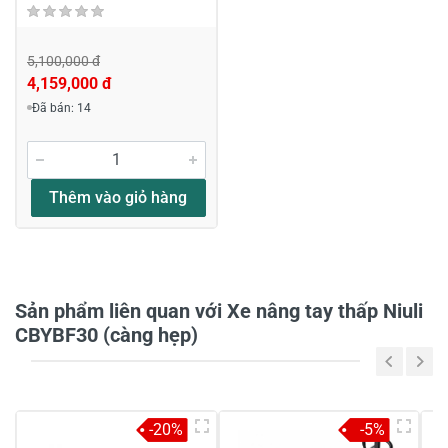
5,100,000 đ
4,159,000 đ
Đã bán: 14
Viết nhận xét về sản phẩm
Đánh giá sao
Thêm vào giỏ hàng
Họ và tên
*
Sản phẩm liên quan với Xe nâng tay thấp Niuli
CBYBF30 (càng hẹp)
Tiêu đề của nhận xét
*
-20%
-5%
Viết nhận xét của bạn vào bên dưới
*