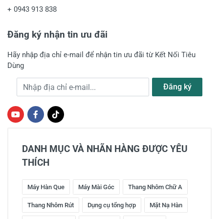
+
0943 913 838
Đăng ký nhận tin ưu đãi
Hãy nhập địa chỉ e-mail để nhận tin ưu đãi từ Kết Nối Tiêu
Dùng
Địa chỉ e-mail
Đăng ký
DANH MỤC VÀ NHÃN HÀNG ĐƯỢC YÊU
THÍCH
Máy Hàn Que
Máy Mài Góc
Thang Nhôm Chữ A
Thang Nhôm Rút
Dụng cụ tổng hợp
Mặt Nạ Hàn