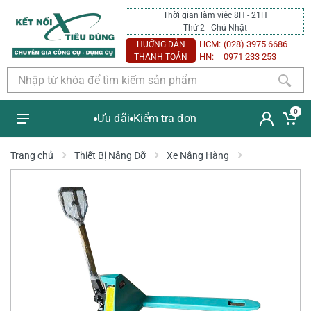
Thời gian làm việc 8H - 21H
Thứ 2 - Chủ Nhật
HCM:
(028) 3975 6686
HƯỚNG DẪN
HN:
0971 233 253
THANH TOÁN
0
Ưu đãi
Kiểm tra đơn
Trang chủ
Thiết Bị Nâng Đỡ
Xe Nâng Hàng