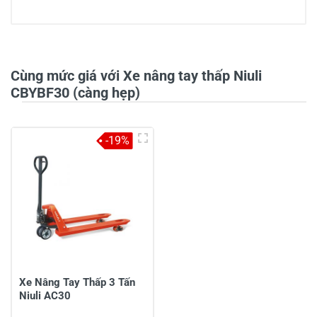
0/5
Cùng mức giá với Xe nâng tay thấp Niuli
CBYBF30 (càng hẹp)
5
-
-19%
4
-
3
-
2
-
1
-
Chia sẻ nhận xét về sản phẩm
Viết nhận xét của bạn
Xe Nâng Tay Thấp 3 Tấn
Niuli AC30