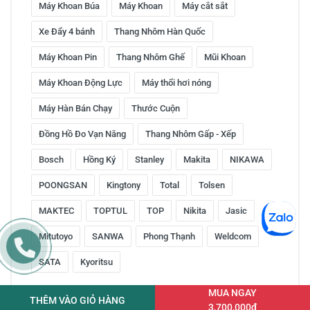
Máy Khoan Búa
Máy Khoan
Máy cắt sắt
Xe Đẩy 4 bánh
Thang Nhôm Hàn Quốc
Máy Khoan Pin
Thang Nhôm Ghế
Mũi Khoan
Máy Khoan Động Lực
Máy thổi hơi nóng
Máy Hàn Bán Chạy
Thước Cuộn
Đồng Hồ Đo Vạn Năng
Thang Nhôm Gấp - Xếp
Bosch
Hồng Ký
Stanley
Makita
NIKAWA
POONGSAN
Kingtony
Total
Tolsen
MAKTEC
TOPTUL
TOP
Nikita
Jasic
Mitutoyo
SANWA
Phong Thạnh
Weldcom
SATA
Kyoritsu
MUA NGAY
THÊM VÀO GIỎ HÀNG
3,700,000đ