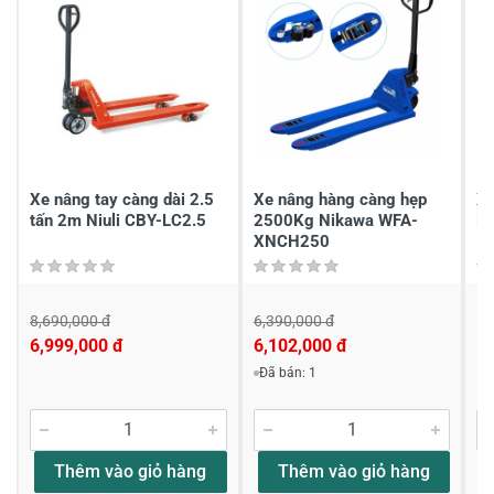
Gửi nhận xét
Xe nâng tay càng dài 2.5
Xe nâng hàng càng hẹp
Xe
tấn 2m Niuli CBY-LC2.5
2500Kg Nikawa WFA-
No
XNCH250
8,690,000 đ
6,390,000 đ
1
6,999,000 đ
6,102,000 đ
Đã bán: 1
Thêm vào giỏ hàng
Thêm vào giỏ hàng