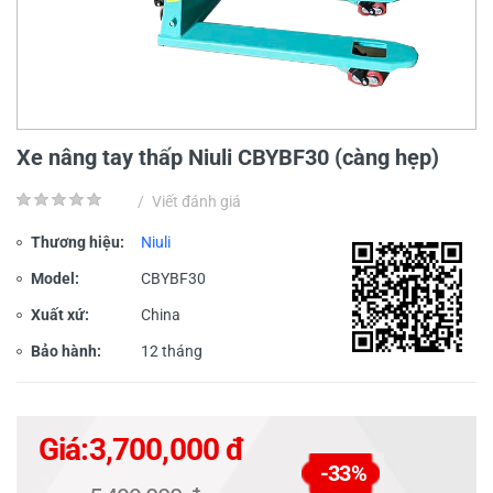
Xe nâng tay thấp Niuli CBYBF30 (càng hẹp)
/
Viết đánh giá
Thương hiệu:
Niuli
Model:
CBYBF30
Xuất xứ:
China
Bảo hành:
12 tháng
Giá:
3,700,000 đ
-33%